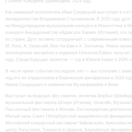
| Göhner Kunstpreis (Швейцария, 2024 год).
Как камерный исполнитель Иван Сендецкий выступает в сост
аккордеонистом Владимиром Ступниковым. В 2025 году дуэт 
на Международном музыкальном конкурсе в Манхэттене и 
конкурсе Аккордеонистов «Аррасате Хирия» (Испания), что п
по стране. Дуэт активно сотрудничает с современными компо
М. Лозе, А. Урэвский, Мин Хи Ким и Х. Холлигер. Новое произ
посвящённое ансамблю и изданное Universal Edition, получит
году. Среди будущих проектов — тур в Южной Корее в 2026 го
В числе ярких событий последних лет — выступление с каме
под его же управлением в Берлинской филармонии в 2024 год
Ивана Сендецкого в знаменитом Музикферайне в Вене.
Выступал на ведущих фестивалях, включая Вербье (Швейца
музыкальный фестиваль Шлерн (Италия), Vivacello, Музыка
Пасхальный фестиваль в Москве. Его концертная деятельнос
Малый залы Санкт-Петербургской академической филармони
Московский концертный зал имени Чайковского, брюссельс
центр Хельсинки, Тонхалле в Цюрихе, Берлинскую филармон