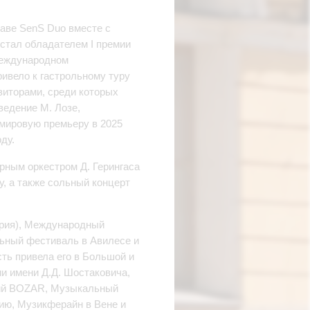
аве SenS Duo вместе с
стал обладателем I премии
Международном
ривело к гастрольному туру
зиторами, среди которых
ведение М. Лозе,
 мировую премьеру в 2025
ду.
рным оркестром Д. Герингаса
у, а также сольный концерт
рия), Международный
льный фестиваль в Авилесе и
ть привела его в Большой и
и имени Д.Д. Шостаковича,
кий BOZAR, Музыкальный
ию, Музикферайн в Вене и