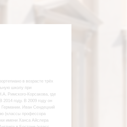
фортепиано в возрасте трёх
льную школу при
.А. Римского‑Корсакова, где
2014 году. В 2009 году он
в Германии. Иван Сендецкий
ию (классы профессора
ыки имени Ханса Айслера
Англия» в Бостоне (класс