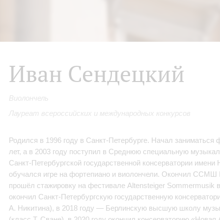
Иван Сендецкий
Виолончель
Лауреат всероссийских и международных конкурсов
Родился в 1996 году в Санкт-Петербурге. Начал заниматься 
лет, а в 2003 году поступил в Среднюю специальную музыка
Санкт‑Петербургской государственной консерватории имени Н
обучался игре на фортепиано и виолончели. Окончил ССМШ В 
прошёл стажировку на фестивале Altensteiger Sommermusik 
окончил Санкт-Петербургскую государственную консерватор
А. Никитина), в 2018 году — Берлинскую высшую школу муз
(класс Т. Сване), в 2020 году окончил консерваторию «Новая 