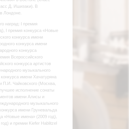
асс Д. Ишизаки). В
в Лондоне.
о наград: I премия
), I премия конкурса «Новые
ского конкурса имени
ародного конкурса имени
народного конкурса
премия Всероссийского
ийского конкурса артистов
дународного музыкального
о конкурса имени Хачатуряна
и П.И. Чайковского (Москва,
а лучшее исполнение сонаты
ументов имени Алисы и
международного музыкального
 конкурса имени Груневальда
да «Новые имена» (2009 год),
д) и премии Kiefer Hablitzel