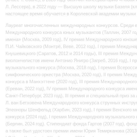
Л. Лессера), в 2022 году — Высшую школу музыки Базеля (кл
настоящее время обучается в Королевской академии музыки 
Лауреат многочисленных международных конкурсов. Среди ег
Международного конкурса юных музыкантов (Таллин, 2007 год
имена» (Москва, 2009 год), IV премия Международного юноше
П.И. Чайковского (Монтрё, Веве, 2012 год), I премия Междун
Кнушевицкого (Саратов, 2012 и 2014 годы), III премия Между
виолончелистов имени Антонио Янигро (Загреб, 2016 год), I 
музыкального конкурса (Москва, 2018 год), I премия Всеросс
симфонического оркестра (Москва, 2020 год), II премия Меж
конкурса в Манхэттене (2020 год), III премия Международног
(Ереван, 2022 год), IV премия Международного конкурса имен
Санкт-Петербург, 2023 год), III премия и специальный приз з
Л. ван Бетховена Международного конкурса струнных инстр
Элеоноры Шенфельд (Харбин, 2023 год), I премия Венского 
конкурса (2024 год), I премия Международного музыкального
(Берлин, 2024 год). Стипендиат фонда Гартов (2007 год), фон
а также был удостоен премии имени Юрия Темирканова (2013 го