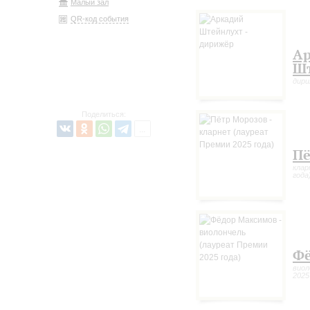
Малый зал
QR-код события
А
Ш
дир
Поделиться:
Пё
клар
года
Фё
виол
2025