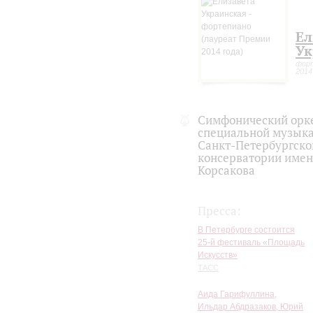
Ел
Ук
форт
2014
Симфонический орк
специальной музык
Санкт-Петербургско
консерватории имен
Корсакова
Пресса:
В Петербурге состоится
25-й фестиваль «Площадь
Искусств»
ТАСС
Аида Гарифуллина,
Ильдар Абдразаков, Юрий