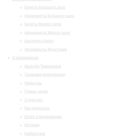
Билеты Большого зала
Абонементы Большого зала
Билеты Малого зала
Абонементы Малого зала
Как купить билет
Абонементы Музитория
О филармонии
Маэстро Темирканов
Правовая информация
Оркестры
Планы залов
Структура
Как добраться
Визит в филармонию
История
Библиотека