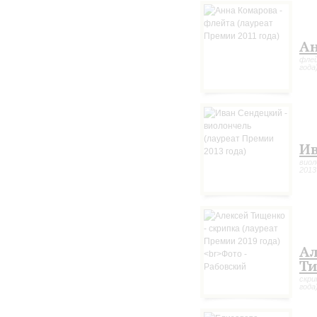
Ан
флей
года
Ив
виол
2013
Ал
Т
скри
года