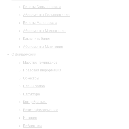
Билеты Большого зала
Абонементы Большого зала
Билеты Малого зала
Абонементы Малого зала
Как купить билет
Абонементы Музитория
О филармонии
Маэстро Темирканов
Правовая информация
Оркестры
Планы залов
Структура
Как добраться
Визит в филармонию
История
Библиотека