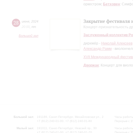
оркестром;
Бетховен
: Симф
Закрытие фестиваля 
28
июня
,
2024
20:00
,
пт
Концерт-признательность д
Заслуженный коллектив Ро
Большой зал
дирижёр -
Николай Алексеев
Александр Рамм
- виолончел
XVII Международный фестив
Дворжак
: Концерт для виол
Большой зал:
191186, Санкт-Петербург, Михайловская ул., 2
Часы работы
+7 (812) 240-01-00, +7 (812) 240-01-80
Перерыв с 1
Малый зал:
191011, Санкт-Петербург, Невский пр., 30
Часы работы
+7 (812) 240-01-00, +7 (812) 240-01-70
Перерыв с 1