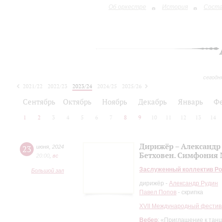
Об оркестре
История
Сост
сегодн
2021/22
2022/23
2023/24
2024/25
2025/26
2026/27
Сентябрь
Октябрь
Ноябрь
Декабрь
Январь
Ф
1
2
3
4
5
6
7
8
9
10
11
12
13
14
Дирижёр – Александр
23
июня
,
2024
Бетховен. Симфония 
20:00
,
вc
Заслуженный коллектив Ро
Большой зал
дирижёр -
Александр Рудин
Павел Попов
- скрипка
XVII Международный фестив
Вебер
: «Приглашение к танц