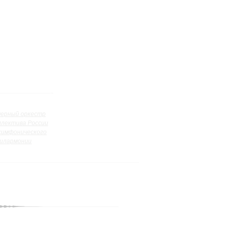
ерный оркестр
ллектива России
симфонического
илармонии