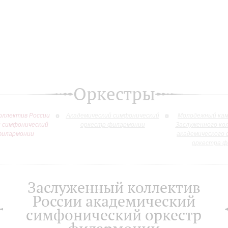
Оркестры
оллектив России
Академический симфонический
Молодежный кам
й симфонический
оркестр филармонии
Заслуженного ко
филармонии
академического 
оркестра ф
Заслуженный коллектив
России академический
симфонический оркестр