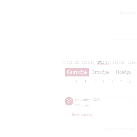
Об оркес
2021/22
2022/23
2023/24
2024/25
2025/
2026/27
Сентябрь
Октябрь
Ноябрь
1
2
3
4
5
6
7
8
25
сентября
,
2023
20:00
,
пн
Большой зал