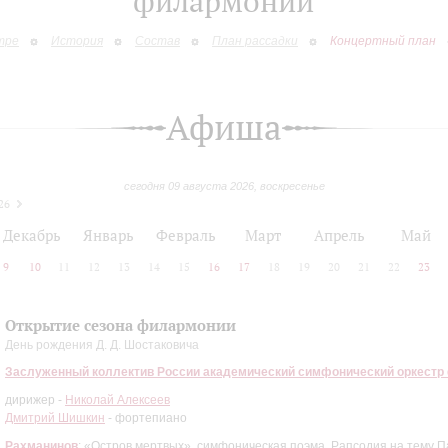
филармонии
тре
История
Состав
План рассадки
Концертный план
Афиша
сегодня 09 августа 2026, воскресенье
26
Декабрь
Январь
Февраль
Март
Апрель
Май
9
10
11
12
13
14
15
16
17
18
19
20
21
22
23
Открытие сезона филармонии
День рождения Д. Д. Шостаковича
Заслуженный коллектив России академический симфонический оркестр
дирижер -
Николай Алексеев
Дмитрий Шишкин
- фортепиано
Рахманинов
: «Остров мертвых», симфоническая поэма, Рапсодия на тему 