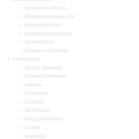
Билеты Большого зала
Абонементы Большого зала
Билеты Малого зала
Абонементы Малого зала
Как купить билет
Абонементы Музитория
О филармонии
Маэстро Темирканов
Правовая информация
Оркестры
Планы залов
Структура
Как добраться
Визит в филармонию
История
Библиотека