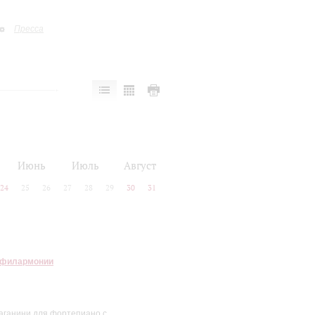
Пресса
Июнь
Июль
Август
24
25
26
27
28
29
30
31
 филармонии
Паганини для фортепиано с