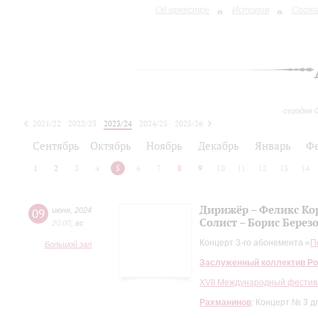
Об оркестре
История
Сост
сегодня 
2021/22
2022/23
2023/24
2024/25
2025/26
2026/27
Сентябрь
Октябрь
Ноябрь
Декабрь
Январь
Ф
1
2
3
4
5
6
7
8
9
10
11
12
13
14
Дирижёр – Феликс Ко
09
июня
,
2024
Солист – Борис Берез
20:00
,
вc
Концерт 3-го абонемента «
П
Большой зал
Заслуженный коллектив Ро
XVII Международный фестив
Рахманинов
: Концерт № 3 