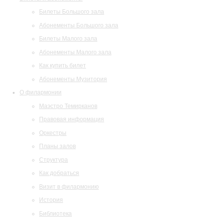
Билеты Большого зала
Абонементы Большого зала
Билеты Малого зала
Абонементы Малого зала
Как купить билет
Абонементы Музитория
О филармонии
Маэстро Темирканов
Правовая информация
Оркестры
Планы залов
Структура
Как добраться
Визит в филармонию
История
Библиотека