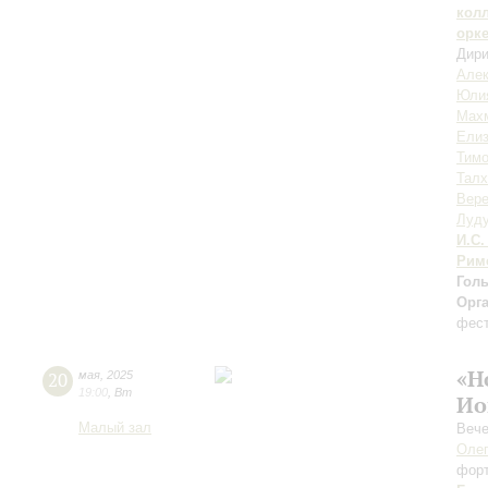
кол
орк
Дири
Алек
Юли
Мах
Елиз
Тим
Талх
Вере
Луду
И.С.
Рим
Гол
Орг
фест
«Н
20
мая
,
2025
19:00
,
Вт
Ио
Малый зал
Вече
Оле
фор