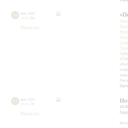
«П
16
мая
,
2025
19:00
,
Пт
Квар
Вале
Малый зал
Арсе
Леон
Семё
Ната
Чай
«Спя
«Ко
опер
квар
Лиса
Орг
Но
17
мая
,
2025
18:00
,
Сб
18.0
Геро
Малый зал
Испо