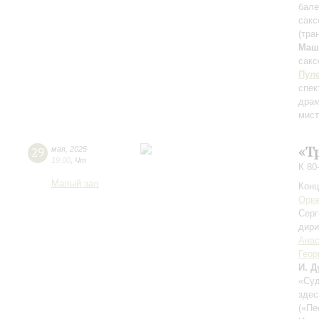
бале
сакс
(тра
Маш
сак
Пул
спек
драм
мист
«Т
29
мая
,
2025
19:00
,
Чт
К 80
Малый зал
Конц
Орке
Серг
дири
Анас
Геор
И. Д
«Су
здес
(«Пе