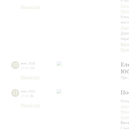
К 80
Госу
Малый зал
Пете
Конц
инст
Лари
Дири
бари
Бас
Сол
Ел
10
мая
,
2025
19:00
,
Сб
Юб
Малый зал
При 
По
11
мая
,
2025
19:00
,
Вс
Конц
Малый зал
пос
Фёдо
Але
Вит
Сона