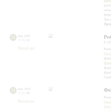
Бра
руки
четы
форт
Три 
Орг
Ро
21
мая
,
2025
19:00
,
Ср
К 21
Малый зал
Конц
Дмит
фор
Шум
форт
форт
Сона
Фл
22
мая
,
2025
19:00
,
Чт
Конц
Малый зал
Мари
Дмит