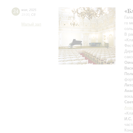
«Б
24
мая
,
2025
19:00
,
Сб
Гала
го м
Малый зал
соль
В ра
«Кла
Фест
Дири
сак
Овч
Вас
Пол
фор
Лит
Ана
вока
Све
Анас
«Кла
И.С.
част
Конц