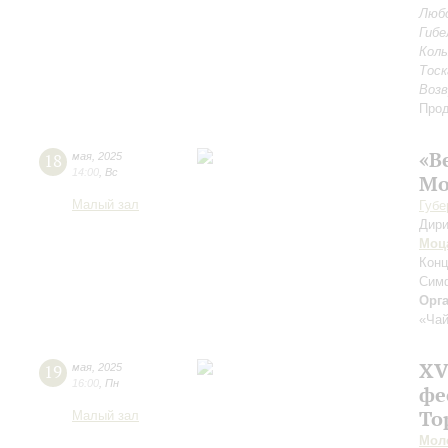
Любо
Гибе
Колы
Тоск
Возв
Прод
«В
18
мая
,
2025
14:00
,
Вс
Мо
Малый зал
Губе
Дири
Моц
Конц
Сим
Орг
«Чай
XV
19
мая
,
2025
16:00
,
Пн
фе
То
Малый зал
Мол