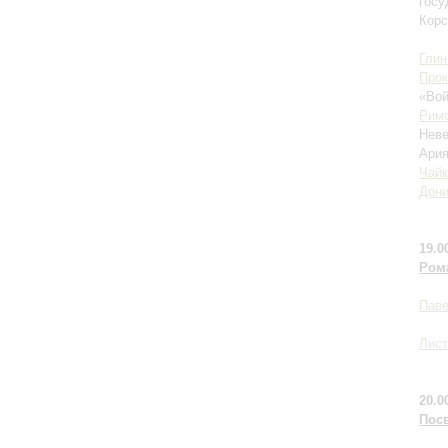
госу
Корс
Глин
Про
«Вой
Римс
Неве
Ария
Чайк
Дони
19.0
Ром
Паве
Лист
20.0
Пос