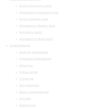
Билеты Большого зала
Абонементы Большого зала
Билеты Малого зала
Абонементы Малого зала
Как купить билет
Абонементы Музитория
О филармонии
Маэстро Темирканов
Правовая информация
Оркестры
Планы залов
Структура
Как добраться
Визит в филармонию
История
Библиотека