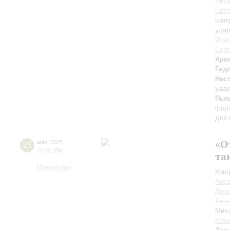
Ник
Пётр
конт
уда
Фро
Серг
Арн
Гид
Нес
удар
Пья
форт
для 
«О
23
мая
,
2025
19:00
,
Пт
та
Малый зал
Конц
Анса
Дарь
Анна
Мих
Юли