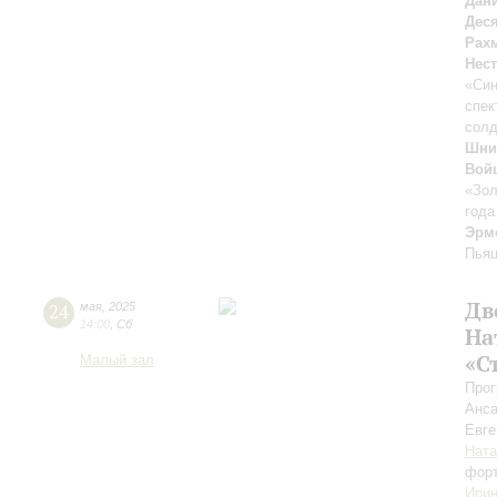
Дан
Дес
Рах
Нес
«Си
спек
солд
Шни
Вой
«Зол
года
Эрм
Пья
Дв
24
мая
,
2025
14:00
,
Сб
На
«С
Малый зал
Прог
Анса
Евг
Ната
фор
Ири