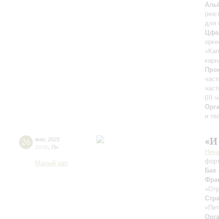
Аль
(инс
для 
Цфа
орке
«Кап
карн
Про
част
част
(III 
Орг
и те
«И
26
мая
,
2025
19:00
,
Пн
Ника
фор
Малый зал
Бах 
Фра
«От
Стра
«Пет
Орг