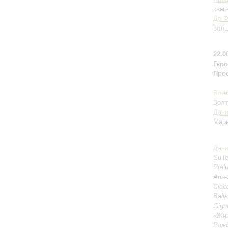
каме
Де 
волш
22.0
Геро
Прое
Влад
Золт
Дани
Ма
Дани
Suit
Prel
Aria
Ciacc
Ball
Gigu
«Жиз
Рожд