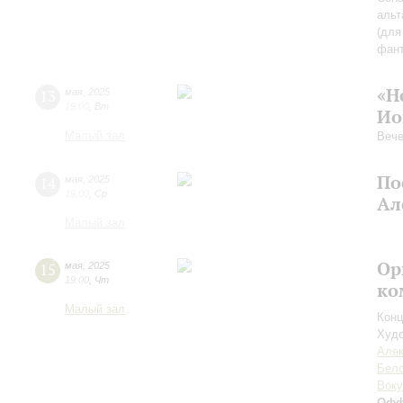
альт
(для
фант
«Н
13
мая
,
2025
19:00
,
Вт
Ио
Малый зал
Вече
По
14
мая
,
2025
19:00
,
Ср
Ал
Малый зал
Ор
15
мая
,
2025
19:00
,
Чт
ко
Малый зал
Конц
Худо
Алек
Бел
Воку
Офф