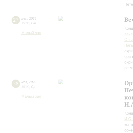
Пете
Ве
27
мая
,
2025
19:00
,
Вт
Конц
Малый зал
вече
Ольг
Паг
скри
ориг
скри
ре м
Ор
28
мая
,
2025
19:00
,
Ср
Пе
ко
Малый зал
Н.
Конц
И.С.
конт
орке