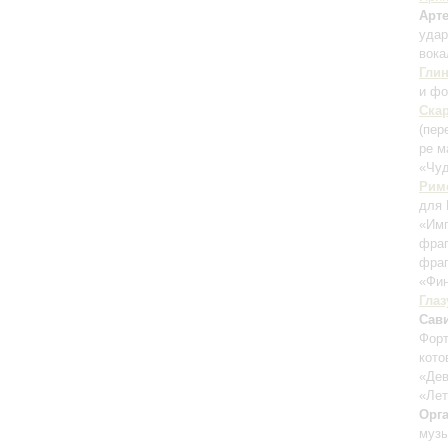
Арт
уда
вока
Гли
и фо
Ска
(пер
ре 
«Чуд
Рим
для 
«Им
фраг
фраг
«Фин
Глаз
Сав
Форт
кото
«Дев
«Лет
Орг
музы