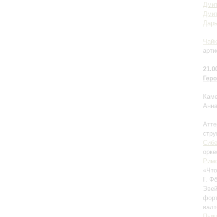
Дмит
Дми
Дар
Чайк
арти
21.0
Гер
Каме
Анна
Атте
стру
Сиб
орке
Римс
«Что
Г. Ф
Эвей
форт
валт
Пья