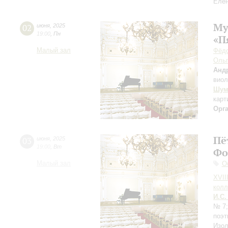
Елен
Му
02
июня
,
2025
19:00
,
Пн
«П
Малый зал
Фёдо
Ольг
Анд
виол
Шум
карт
Орг
Пё
03
июня
,
2025
19:00
,
Вт
Фо
Малый зал
О
XVII
колл
И.С.
№ 7
поэт
Изол