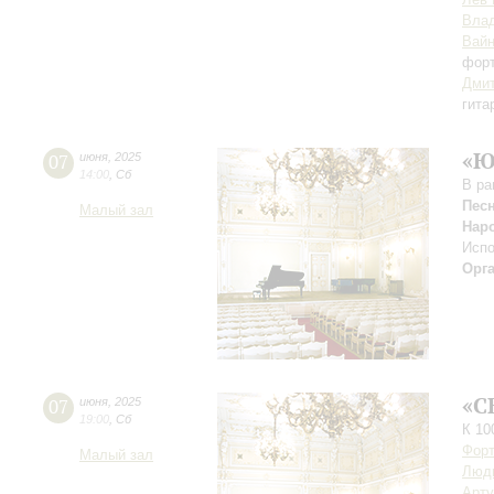
Вла
Вай
фор
Дми
гита
«Ю
07
июня
,
2025
14:00
,
Сб
В ра
Песн
Малый зал
Нар
Испо
Орг
«C
07
июня
,
2025
19:00
,
Сб
К 10
Форт
Малый зал
Люд
Арту