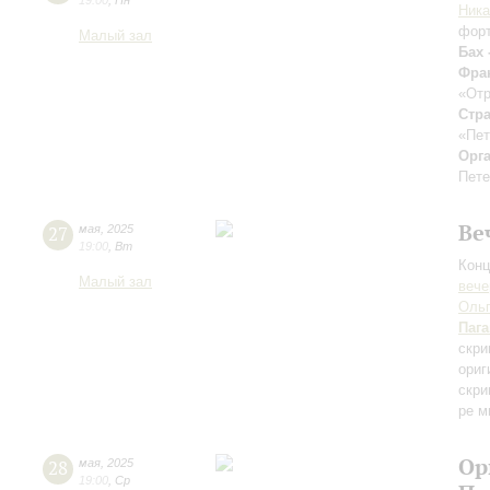
19:00
,
Пн
Ника
фор
Малый зал
Бах 
Фра
«От
Стра
«Пет
Орг
Пете
Ве
27
мая
,
2025
19:00
,
Вт
Конц
Малый зал
вече
Ольг
Паг
скри
ориг
скри
ре м
Ор
28
мая
,
2025
19:00
,
Ср