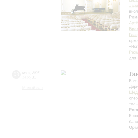
Зар
вио
Ром
Артё
Бра
Глаз
орк
«Исп
Рах
для 
Га
08
июня
,
2025
14:00
,
Вс
Каме
Дири
Малый зал
Щед
опер
толь
Рог
Кор
бале
Орг