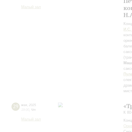
Пе
ко
Малый зал
Н.
Конц
И.С.
конт
орке
бале
сакс
(тра
Маш
сак
Пул
спек
драм
мист
«Т
29
мая
,
2025
19:00
,
Чт
К 80
Малый зал
Конц
Орке
Серг