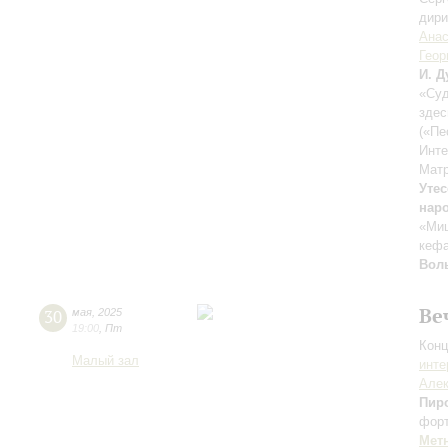
дири
Анас
Геор
И. Д
«Су
здес
(«Пе
Инте
Матр
Уте
наро
«Миш
кеф
Вол
Ве
30
мая
,
2025
19:00
,
Пт
Конц
Малый зал
инте
Алек
Пир
фор
Мет