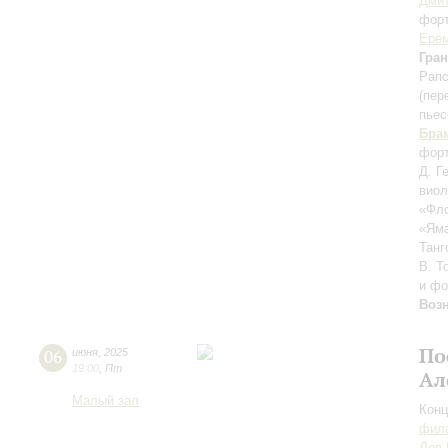
Дми
фор
Ерё
Гра
Рапс
(пер
пьес
Бра
фор
Д. Г
виол
«Фло
«Яма
Тан
В. Т
и фо
Воз
По
06
июня
,
2025
19:00
,
Пт
Ал
Малый зал
Конц
фила
Лев 