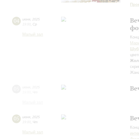
Про
Ве
04
июня
,
2025
19:00
,
Ср
фо
Малый зал
Конц
Мар
Шуб
цвет
Жол
скри
Жана
Ве
05
июня
,
2025
19:00
,
Чт
Малый зал
Ве
05
июня
,
2025
19:00
,
Чт
Конц
Малый зал
инте