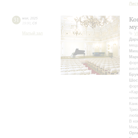
Лис
Ко
31
мая
,
2025
19:00
,
Сб
му
Малый зал
V
Дар
мецц
Мих
Мар
фор
вио
Бру
Шос
фор
«Кар
ночи
Канк
Трио
любв
В ко
Межд
Орг