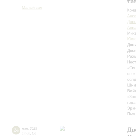
та
Малый зал
Конц
Анса
Дарь
Анна
Мих
Юли
Дан
Дес
Рах
Нес
«Си
спек
солд
Шни
Вой
«Зол
года
Эрм
Пья
Дв
24
мая
,
2025
14:00
,
Сб