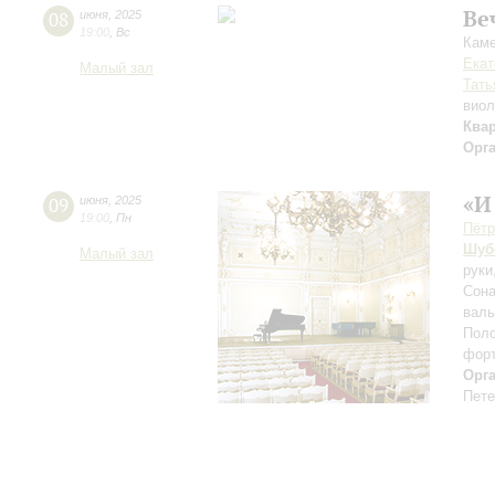
Ве
08
июня
,
2025
19:00
,
Вс
Каме
Екат
Малый зал
Тать
вио
Ква
Орг
«И
09
июня
,
2025
19:00
,
Пн
Пётр
Шуб
Малый зал
руки
Сона
валь
Поло
форт
Орг
Пете