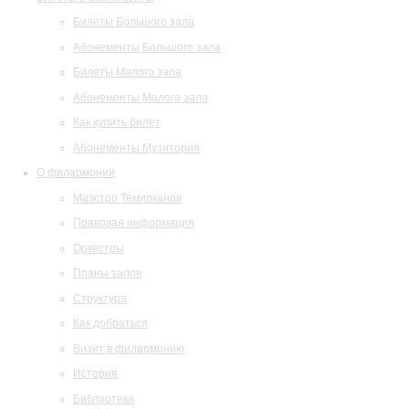
Билеты Большого зала
Абонементы Большого зала
Билеты Малого зала
Абонементы Малого зала
Как купить билет
Абонементы Музитория
О филармонии
Маэстро Темирканов
Правовая информация
Оркестры
Планы залов
Структура
Как добраться
Визит в филармонию
История
Библиотека