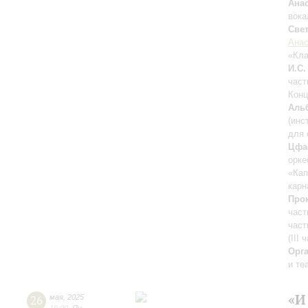
Ана
вока
Све
Анас
«Кла
И.С.
част
Конц
Аль
(инс
для 
Цфа
орке
«Кап
карн
Про
част
част
(III 
Орг
и те
«И
26
мая
,
2025