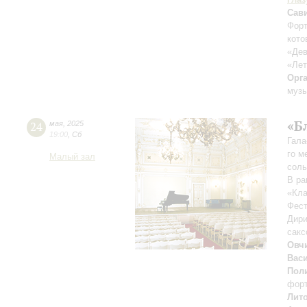
Сав
Форт
кото
«Дев
«Лет
Орг
музы
«Б
24
мая
,
2025
19:00
,
Сб
Гала
го м
Малый зал
соль
В ра
«Кла
Фест
Дири
сак
Овч
Вас
Пол
фор
Лит