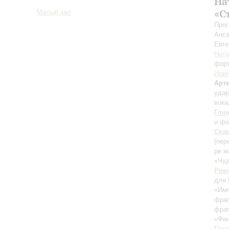
На
«С
Малый зал
Прог
Анса
Евг
Ната
фор
Ири
Арт
уда
вока
Гли
и фо
Ска
(пер
ре 
«Чуд
Рим
для 
«Им
фраг
фраг
«Фин
Глаз