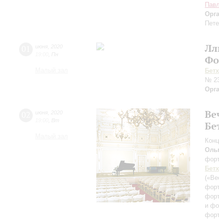
Пав
Орг
Пете
Лл
01
июня
,
2020
19:00
,
Пн
Фо
Малый зал
Бет
№ 23
Орг
Ве
02
июня
,
2020
19:00
,
Вт
Бе
Малый зал
Конц
Оль
фор
Бет
(«Ве
фор
фор
и фо
фор