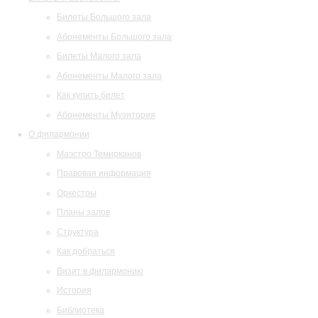
Билеты Большого зала
Абонементы Большого зала
Билеты Малого зала
Абонементы Малого зала
Как купить билет
Абонементы Музитория
О филармонии
Маэстро Темирканов
Правовая информация
Оркестры
Планы залов
Структура
Как добраться
Визит в филармонию
История
Библиотека