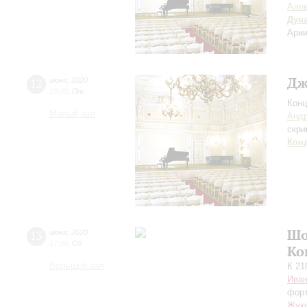
Алек
Дун
Арии
Дж
12
июня
,
2020
19:00
,
Пт
Конц
Малый зал
Андр
скри
Кон
Шо
13
июня
,
2020
17:00
,
Сб
Ко
Большой зал
К 21
Иван
фор
Жук