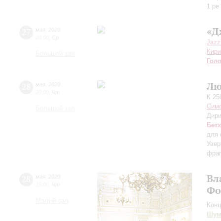
1 ре
«Д
27
мая
,
2020
20:00
,
Ср
Jazz
Кири
Большой зал
Гол
Лю
28
мая
,
2020
20:00
,
Чт
К 25
Симф
Большой зал
Дири
Бет
для 
Увер
фраг
Вл
28
мая
,
2020
19:00
,
Чт
Фо
Малый зал
Конц
Шум