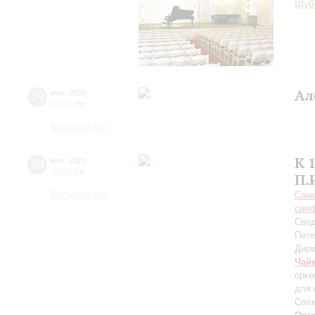
Шуб
Ал
29
мая
,
2020
20:00
,
Пт
Большой зал
К 
30
мая
,
2020
20:00
,
Сб
П.
Большой зал
Санк
симф
Свод
Пете
Дири
Чай
орке
для 
Соли