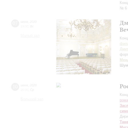
Конц
№ 6 
Дм
07
июня
,
2020
19:00
,
Вс
Ве
Малый зал
Конц
фила
Дми
фор
Мен
Шум
Ро
10
июня
,
2020
20:00
,
Ср
Конц
Большой зал
рома
Зас
сим
Дири
Тан
Мус