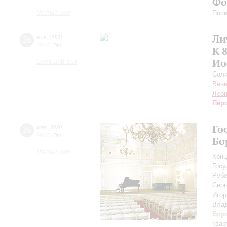
Фо
Малый зал
Пос
Ли
26
мая
,
2020
20:00
,
Вт
К 
Ио
Большой зал
Соли
Вен
Леон
Пёр
Го
26
мая
,
2020
19:00
,
Вт
Бо
Малый зал
Конц
Госу
Рубе
Серг
Иго
Вла
Бор
квар