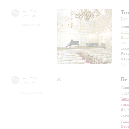
То
04
июня
,
2020
19:00
,
Чт
Сущн
Малый зал
Конц
Ири
Шуб
вока
фор
Рах
Чай
Порт
Бе
05
июня
,
2020
20:00
,
Пт
Конц
Большой зал
К 25
Зас
сим
Дири
фила
Грин
Веб