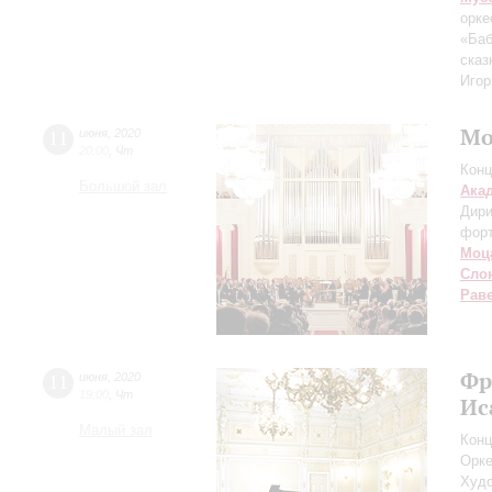
орке
«Баб
сказ
Игор
Мо
11
июня
,
2020
20:00
,
Чт
Конц
Большой зал
Ака
Дири
фор
Моц
Сло
Рав
Фр
11
июня
,
2020
19:00
,
Чт
Ис
Малый зал
Конц
Орке
Худо