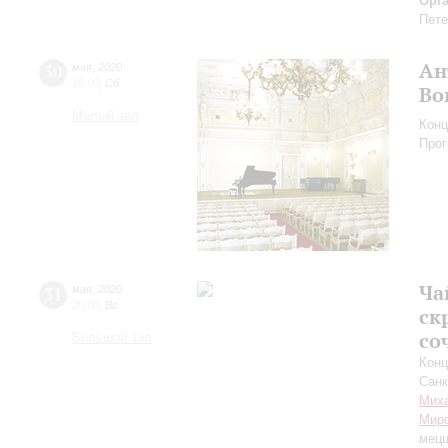
Орг
Пете
Ан
30
мая
,
2020
19:00
,
Сб
Во
Малый зал
Конц
Прог
Ча
31
мая
,
2020
20:00
,
Вс
ск
со
Большой зал
Конц
Санк
Миха
Мир
мецц