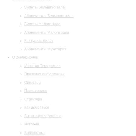
Билеты Большого зала
Абонементы Большого зала
Билеты Малого зала
Абонементы Малого зала
Как купить билет
Абонементы Музитория
О филармонии
Маэстро Темирканов
Правовая информация
Оркестры
Планы залов
Структура
Как добраться
Визит в филармонию
История
Библиотека