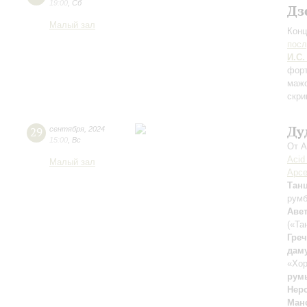
19:00
,
Сб
Дз
Малый зал
Конц
пос
И.С.
форт
мажо
скри
Ду
29
сентября
,
2024
15:00
,
Вс
От А
Acid
Малый зал
Арсе
Тан
рум
Аве
(«Та
Гре
дам
«Хор
рум
Нер
Ман