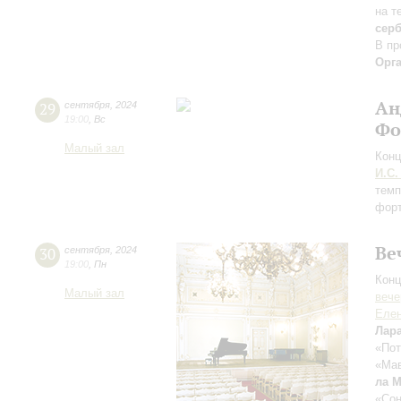
на т
сер
В пр
Орг
Ан
29
сентября
,
2024
19:00
,
Вс
Фо
Малый зал
Конц
И.С.
темп
форт
Ве
30
сентября
,
2024
19:00
,
Пн
Конц
Малый зал
вече
Еле
Лар
«Пот
«Мав
ла 
«Сон