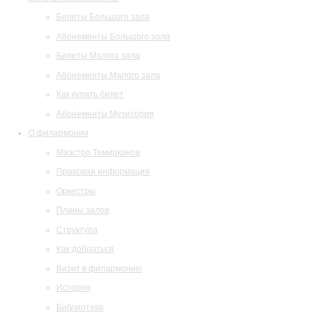
Билеты Большого зала
Абонементы Большого зала
Билеты Малого зала
Абонементы Малого зала
Как купить билет
Абонементы Музитория
О филармонии
Маэстро Темирканов
Правовая информация
Оркестры
Планы залов
Структура
Как добраться
Визит в филармонию
История
Библиотека