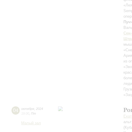
«Люб
Semp
опер
Пуч
Валь
Сен
Штра
мыш
«Сне
Ария
из о
«Зво
крас
бол
лед
Груз
«Заз
Ро
04
октября
,
2024
19:00
,
Пт
Екат
альт
Малый зал
(Куб