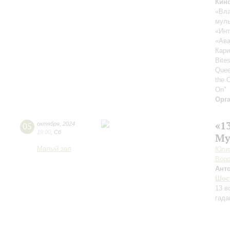
Кин
«Вла
муль
«Инт
«Ава
Кари
Bites
Quee
the 
On"
Орг
«1
05
октября
,
2024
19:00
,
Сб
Му
Малый зал
Юлия
Воро
Ант
Шос
13 в
гада