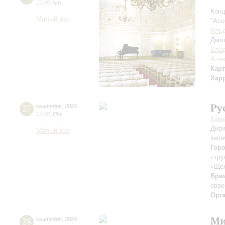
19:00
,
Чт
Конц
Малый зал
"Aco
Ильд
Дми
Вла
Але
Кар
Хар
Ру
27
сентября
,
2024
19:00
,
Пт
Каме
Дири
Малый зал
звон
Гор
стру
«Ще
Бра
евре
Орг
Ми
28
сентября
,
2024