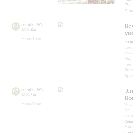
“Pre
Мал
Ве
01
октября
,
2024
19:00
,
Вт
ми
Малый зал
Конц
Санк
орке
Худо
Кант
Бет
Бра
Эл
03
октября
,
2024
19:00
,
Чт
Во
Малый зал
О
Эль
сопр
Сам
Моц
фле