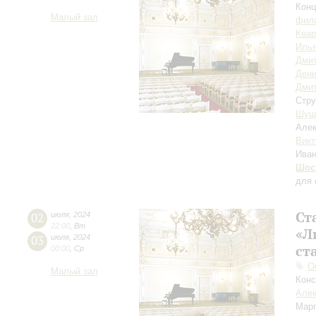
Конц
Малый зал
фила
Квар
Илья
Дмит
Дени
Дми
Стру
Шуш
Але
Викт
Ива
Шос
для 
Ст
02
июля
,
2024
22:00
,
Вт
«Л
03
июля
,
2024
ст
00:00
,
Ср
О
Малый зал
Конс
Але
Мар