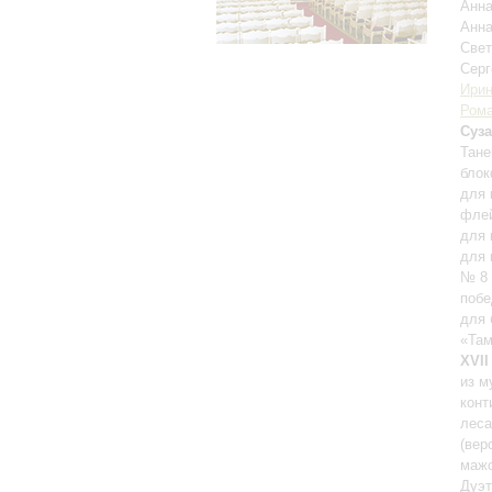
Анн
Анна
Свет
Серг
Ирин
Рома
Суза
Тане
блок
для 
фле
для 
для 
№ 8 
побе
для 
«Там
XVII
из м
конт
леса
(вер
мажо
Дуэт