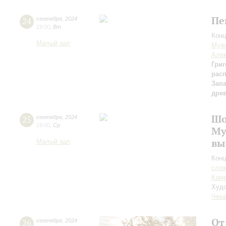
Пе
24
сентября
,
2024
19:00
,
Вт
Конц
Малый зал
Мужс
Алек
Григ
рас
Зап
дре
Шо
25
сентября
,
2024
19:00
,
Ср
Му
вы
Малый зал
Конц
сло
Каме
Худо
Чека
От
26
сентября
,
2024