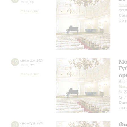
19:00
,
Ср
Анн
фор
Малый зал
Орг
Фила
Мо
19
сентября
,
2024
19:00
,
Чт
Гу
ор
Малый зал
Дири
Моц
№ 20
№ 7
Орг
«Чай
Фи
21
сентября
,
2024