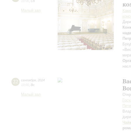
19:00
,
Сб
ко
Малый зал
Каме
конс
Дири
Кон
над
Пет
Брод
«Вес
мира
Орг
насл
Ва
22
сентября
,
2024
19:00
,
Вс
Во
Малый зал
Откр
Госу
Пете
Вла
дири
Чай
ром