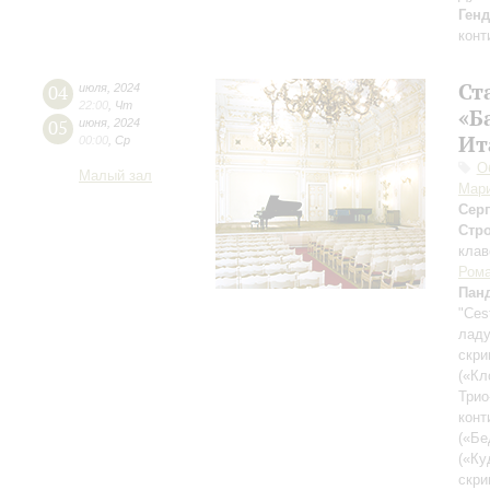
Ген
конт
Ст
04
июля
,
2024
22:00
,
Чт
«Б
05
июня
,
2024
Ит
00:00
,
Ср
О
Малый зал
Мар
Сер
Стр
клав
Рома
Пан
"Ces
ладу
скри
(«Кл
Трио
конт
(«Бе
(«Ку
скри