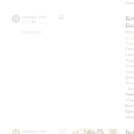
Арми
Ко
17
сентября
,
2024
19:00
,
Вт
Бо
Малый зал
Межд
Духо
Нико
Сер
Серг
Анд
Але
Чай
Диве
Эльв
, Ар
Чай
«Пик
Клуг
Орг
обла
Ве
18
сентября
,
2024