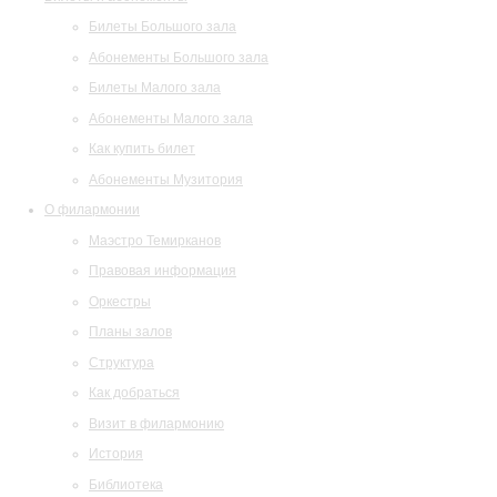
Билеты Большого зала
Абонементы Большого зала
Билеты Малого зала
Абонементы Малого зала
Как купить билет
Абонементы Музитория
О филармонии
Маэстро Темирканов
Правовая информация
Оркестры
Планы залов
Структура
Как добраться
Визит в филармонию
История
Библиотека