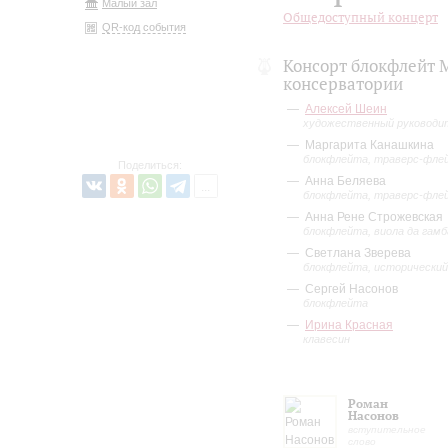
Малый зал
Общедоступный концерт
QR-код события
Консорт блокфлейт 
консерватории
Алексей Шеин
художественный руководи
Маргарита Канашкина
блокфлейта, траверс-фле
Поделиться:
Анна Беляева
блокфлейта, траверс-фле
Анна Рене Строжевская
блокфлейта, виола да гамб
Светлана Зверева
блокфлейта, исторический
Сергей Насонов
блокфлейта
Ирина Красная
клавесин
Роман
Насонов
вступительное
слово