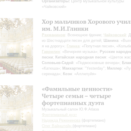
Организаторы:
Центр музыкальной культуры
«Чайковский»
Хор мальчиков Хорового учи
им. М.И.Глинки
Рахманинов
: Всенощное бдение;
Чайковский
: 
из Шестнадцати песен для детей;
Шанина
: «Вых
я на дорогу»;
Глинка
: «Попутная песня», «Колыб
Гаврилин
: «Вечерняя музыка»;
Русские народн
песни
;
Китайская народная песня
: «Цветок жа
Соловьев-Седой
: «Подмосковные вечера»;
Блан
«Катюша»;
Маккартни
: "Yesterday";
Миллер
: «Л
серенада»;
Коэн
: «Аллилуйя»
«Фамильные ценности»
Четыре семьи – четыре
фортепианных дуэта
Музыкальный салон Ю.Ф.Абаза
Фортепианный дуэт
Надежда Реженинова
(фортепиано)
Олег Вайнштейн
(фортепиано)