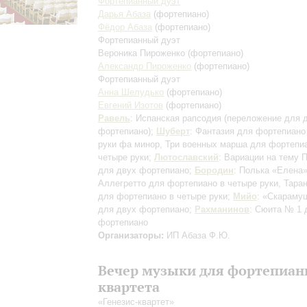
Фортепианный дуэт
Дарья Абаза
(фортепиано)
Фёдор Абаза
(фортепиано)
Фортепианный дуэт
Вероника Пироженко
(фортепиано)
Александр Пироженко
(фортепиано)
Фортепианный дуэт
Анна Шелудько
(фортепиано)
Евгений Изотов
(фортепиано)
Равель
: Испанская рапсодия
(переложение для 
фортепиано)
;
Шуберт
: Фантазия для фортепиано
руки фа минор, Три военных марша для фортепи
четыре руки;
Лютославский
: Вариации на тему 
для двух фортепиано;
Бородин
: Полька «Елена»
Аллегретто для фортепиано в четыре руки, Тара
для фортепиано в четыре руки;
Мийо
: «Скараму
для двух фортепиано;
Рахманинов
: Сюита № 1 
фортепиано
Организаторы:
ИП Абаза Ф.Ю.
Вечер музыки для фортепиан
квартета
«Генезис-квартет»