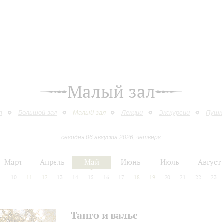
Малый зал
я
Большой зал
Малый зал
Лекции
Экскурсии
Пушк
сегодня 06 августа 2026, четверг
Март
Апрель
Май
Июнь
Июль
Август
9
10
11
12
13
14
15
16
17
18
19
20
21
22
23
Танго и вальс