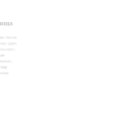
лища
Две песни
ожу один
ельная»;
ые
смина»;
тер
:
унная