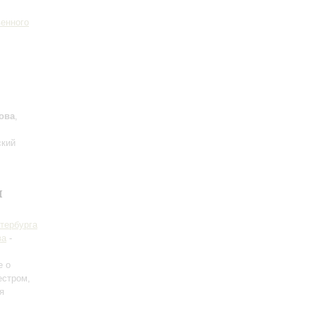
венного
ова
,
ский
я
тербурга
ва
-
е о
естром,
я