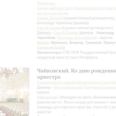
Петербурга
Концертный хор Санкт-Петербургского государст
института культуры
Лариса Яруцкая
(художественный руководитель)
Александр Чернобаев
(дирижер)
Сергей Екимов
(художественный руководитель)
Дирижер -
Сергей Екимов
; Дирижер -
Александр
Чернобаев
;
Владимир Целебровский
- баритон
Баснер
,
Френкель
,
Блантер
,
Тухманов
,
Пахмут
Соловьев-Седой
Организаторы:
СПБ ГБУК Государственный Рус
концертный оркестр Санкт-Петербурга
Чайковский. Ко дню рождени
оркестра
Губернаторский симфонический оркестр Санкт-Пе
Дирижер -
Максим Алексеев
;
Екатерина Буднико
скрипка
Чайковский
: «Мелодия» из цикла «Воспоминани
дорогом месте», Вальс-скерцо для скрипки с орк
Серенада для струнного оркестра, Сюита № 2 дл
оркестра