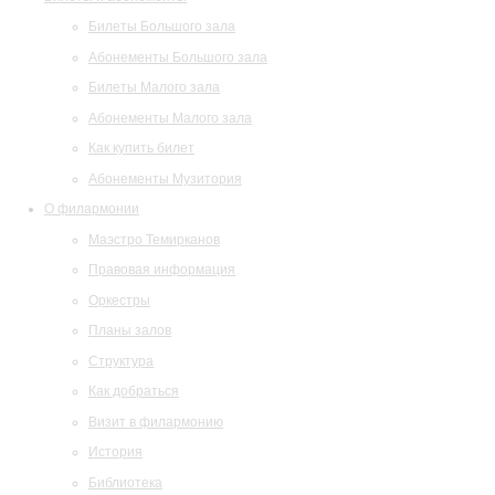
Билеты Большого зала
Абонементы Большого зала
Билеты Малого зала
Абонементы Малого зала
Как купить билет
Абонементы Музитория
О филармонии
Маэстро Темирканов
Правовая информация
Оркестры
Планы залов
Структура
Как добраться
Визит в филармонию
История
Библиотека