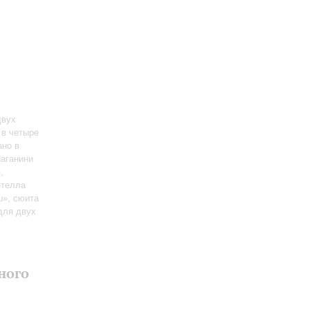
двух
 в четыре
ано в
Паганини
,
нтелла
ш», сюита
для двух
ного