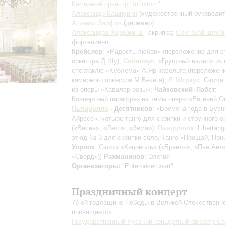
Камерный оркестр "Infinitum"
Александр Кашпурин
(художественный руководит
Ашамаз Заифов
(дирижер)
Александра Коробкина
- скрипка;
Олег Вайнштей
фортепиано
Крейслер
: «Радость любви»
(переложение для с
оркестра Д.Шу)
;
Сибелиус
: «Грустный вальс» из
спектаклю «Куолема» А.Ярнефельта
(переложен
камерного оркестра М.Бётига)
;
Р. Штраус
: Сюита
из оперы «Кавалер розы»;
Чайковский–Пабст
:
Концертный парафраз на темы оперы «Евгений О
Пьяццолла
- Десятников
: «Времена года в Буэн
Айресе», четыре танго для скрипки и струнного о
(«Весна», «Лето», «Зима»)
;
Пьяццолла
: Libertan
этюд № 3 для скрипки соло, Танго «Прощай, Нони
Уорлок
: Сюита «Каприоль» («Бранль», «Пье Анл
«Сворд»);
Рахманинов
: Элегия
Организаторы:
"Enterpriserusart"
Праздничный концерт
79-ой годовщине Победы в Великой Отечественн
посвящается
Государственный Русский концертный оркестр Са