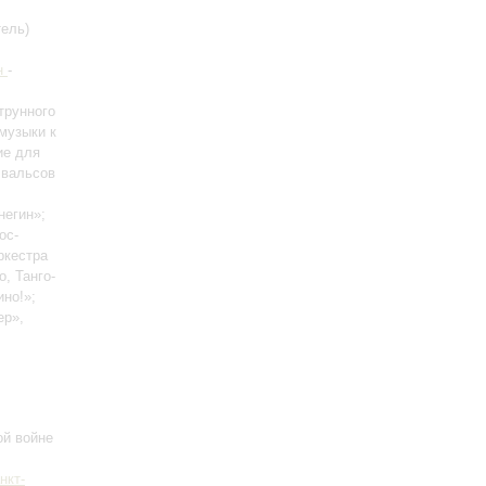
ель)
н
-
трунного
 музыки к
ие для
 вальсов
негин»;
ос-
ркестра
go, Танго-
но!»;
ер»,
ой войне
нкт-