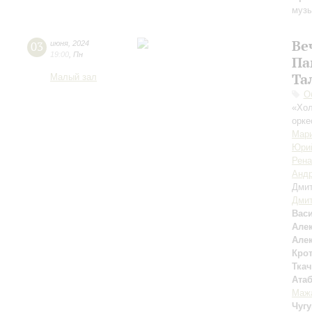
музы
Ве
03
июня
,
2024
19:00
,
Пн
Па
Та
Малый зал
О
«Хол
орке
Мари
Юри
Рена
Андр
Дми
Дмит
Вас
Алек
Але
Кро
Тка
Ата
Маж
Чуг