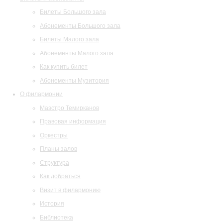
Билеты Большого зала
Абонементы Большого зала
Билеты Малого зала
Абонементы Малого зала
Как купить билет
Абонементы Музитория
О филармонии
Маэстро Темирканов
Правовая информация
Оркестры
Планы залов
Структура
Как добраться
Визит в филармонию
История
Библиотека