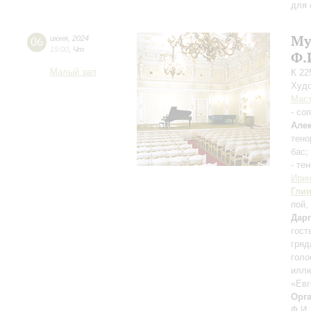
для 
Му
06
июня
,
2024
19:00
,
Чт
Ф.
Малый зал
К 22
Худо
Мас
- со
Але
тено
бас;
- те
Ирин
Гли
пой,
Дар
гост
гряд
голо
иллю
«Евг
Орг
Ф.И.