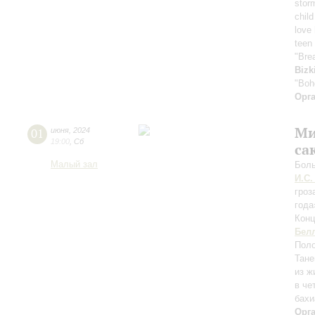
stor
child
love
teen 
"Bre
Bizk
"Boh
Орг
Ми
01
июня
,
2024
19:00
,
Сб
са
Малый зал
Боль
И.С.
гроз
год
Конц
Бел
Поло
Тане
из ж
в че
бахи
Орг