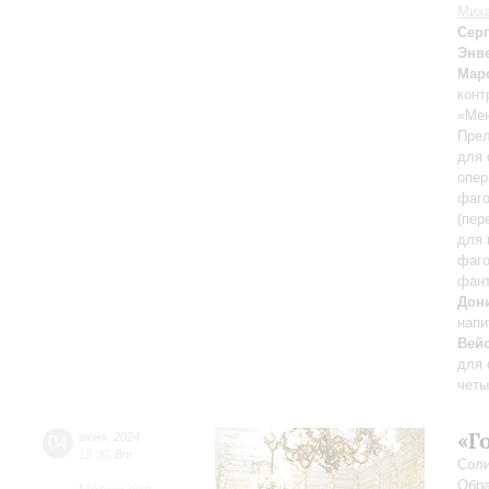
Миха
Сер
Энв
Мар
конт
«Мен
Прел
для 
опер
фаго
(пер
для 
фаго
фан
Дон
напи
Вей
для 
четы
«Г
04
июня
,
2024
19:00
,
Вт
Соли
Обра