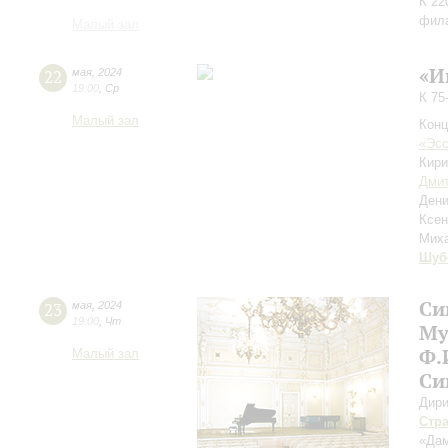
К 22
фил
Малый зал
«И
22
мая
,
2024
19:00
,
Ср
К 75
Малый зал
Конц
«Эсс
Кир
Дмит
Ден
Ксе
Мих
Шуб
Си
23
мая
,
2024
19:00
,
Чт
Му
Ф.
Малый зал
Си
Дири
Стр
«Дам