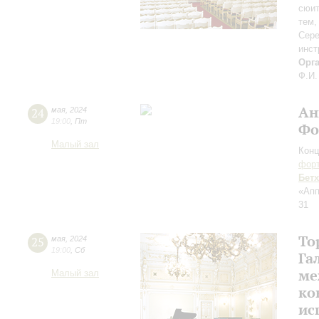
сюит
тем,
Сере
инст
Орг
Ф.И.
Ан
24
мая
,
2024
19:00
,
Пт
Фо
Малый зал
Конц
форт
Бет
«Апп
31
То
25
мая
,
2024
19:00
,
Сб
Га
ме
Малый зал
ко
ис