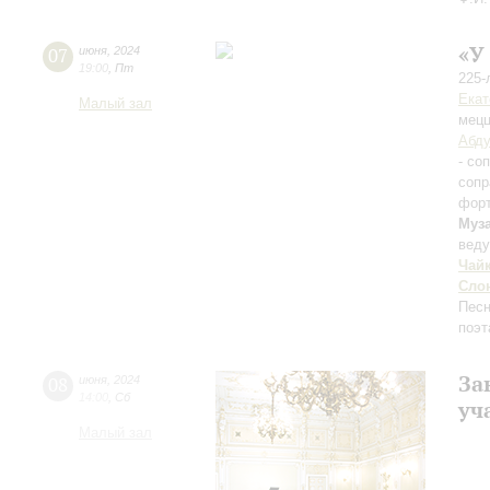
«У
07
июня
,
2024
19:00
,
Пт
225-
Екат
Малый зал
мецц
Абд
- со
сопр
фор
Муз
вед
Чай
Сло
Песн
поэт
За
08
июня
,
2024
14:00
,
Сб
уч
Малый зал