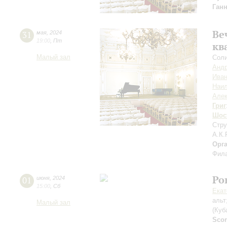
Ган
Ве
31
мая
,
2024
19:00
,
Пт
кв
Малый зал
Соли
Андр
Иван
Наил
Але
Григ
Шос
Стру
А.К.
Орг
Фила
Ро
01
июня
,
2024
15:00
,
Сб
Екат
альт
Малый зал
(Куб
Scor