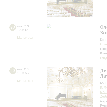
Ол
29
мая
,
2024
19:00
,
Ср
Во
Малый зал
Конц
Олег
конт
Кам
Ген
Де
30
мая
,
2024
19:00
,
Чт
Ла
Малый зал
Конц
К.-Ф
Моц
Деб
(пер
Рус