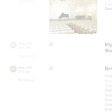
Малый зал
Ильд
Орг
Юр
04
июня
,
2024
19:00
,
Вт
Фо
Малый зал
Ве
05
июня
,
2024
19:00
,
Ср
Конц
Малый зал
пос
Мари
фор
Шум
Бра
Сона
румы