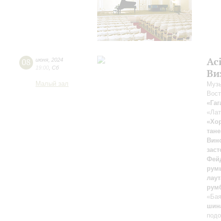
Ac
08
июня
,
2024
19:00
,
Сб
Ви
Малый зал
Музы
Вост
«Гаг
«Лат
«Хо
тане
Вин
зас
Фей
рум
лаут
румб
«Ба
шина
подо