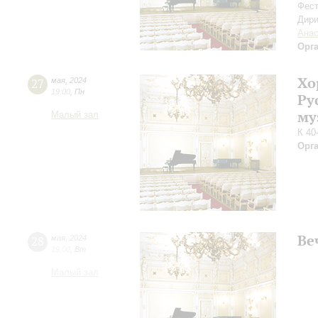
Фест
Дири
Анас
Орг
Хо
27
мая
,
2024
19:00
,
Пн
Ру
му
Малый зал
К 40
Орг
Ве
28
мая
,
2024
19:00
,
Вт
Малый зал