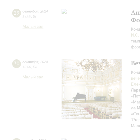
Ан
29
сентября
,
2024
19:00
,
Вс
Фо
Малый зал
Конц
И.С.
темп
форт
Ве
30
сентября
,
2024
19:00
,
Пн
Конц
Малый зал
вече
Еле
Лар
«Пот
«Мав
ла 
«Сон
“Pre
Мал