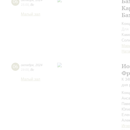
Ба
06
октября
,
2024
15:00
,
Вс
Ка
Ба
Малый зал
Конц
Для 
Каме
Соли
Мар
Ната
Ио
06
октября
,
2024
19:00
,
Вс
Фр
Малый зал
К 34
дня 
Конц
Анса
Пав
Юли
Елен
Але
Игор