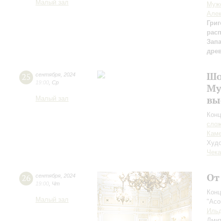
Малый зал
Мужс
Алек
Григ
рас
Зап
дре
Шо
25
сентября
,
2024
19:00
,
Ср
Му
вы
Малый зал
Конц
сло
Каме
Худо
Чека
От
26
сентября
,
2024
19:00
,
Чт
Конц
Малый зал
"Aco
Ильд
Дми