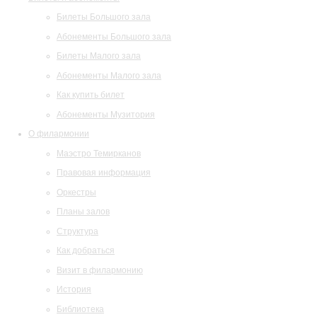
Билеты Большого зала
Абонементы Большого зала
Билеты Малого зала
Абонементы Малого зала
Как купить билет
Абонементы Музитория
О филармонии
Маэстро Темирканов
Правовая информация
Оркестры
Планы залов
Структура
Как добраться
Визит в филармонию
История
Библиотека