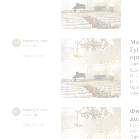
Мо
19
сентября
,
2024
19:00
,
Чт
Гу
ор
Малый зал
Дири
Моц
№ 20
№ 7
Орг
«Чай
Фи
21
сентября
,
2024
19:00
,
Сб
ко
Малый зал
Каме
конс
Дири