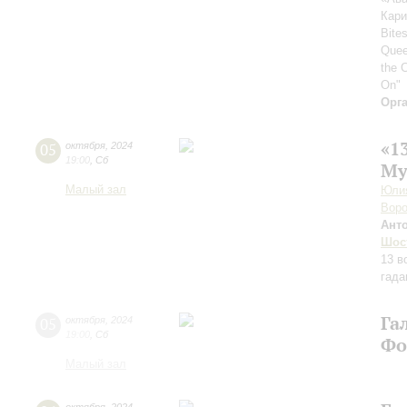
Кари
Bites
Quee
the 
On"
Орг
«1
05
октября
,
2024
19:00
,
Сб
Му
Малый зал
Юлия
Воро
Ант
Шос
13 в
гада
Га
05
октября
,
2024
19:00
,
Сб
Фо
Малый зал