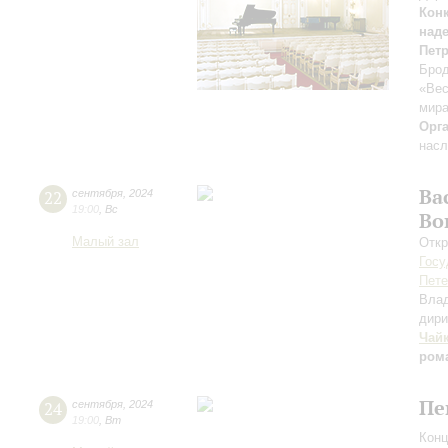
Кон
над
Пет
Брод
«Вес
мира
Орг
насл
Ва
22
сентября
,
2024
19:00
,
Вс
Во
Малый зал
Откр
Госу
Пете
Вла
дири
Чай
ром
Пе
24
сентября
,
2024
19:00
,
Вт
Конц