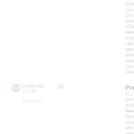
Валь
Сен
Штра
мыш
«Сне
Ария
из о
«Зво
крас
бол
лед
Груз
«Заз
Ро
04
октября
,
2024
19:00
,
Пт
Екат
альт
Малый зал
(Куб
Кин
«Вла
муль
«Инт
«Ава