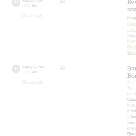
Ве
01
октября
,
2024
19:00
,
Вт
ми
Малый зал
Конц
Санк
орке
Худо
Кант
Бет
Бра
Эл
03
октября
,
2024
19:00
,
Чт
Во
Малый зал
О
Эль
сопр
Сам
Моц
фле
«Люб
Semp
опер
Пуч