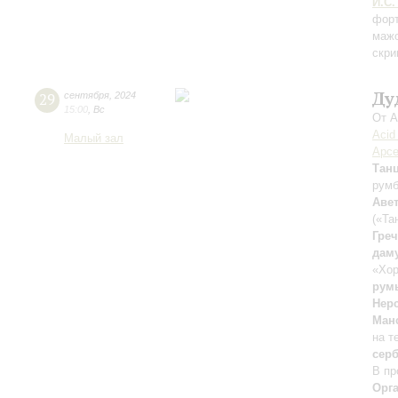
И.С.
форт
мажо
скри
Ду
29
сентября
,
2024
15:00
,
Вс
От А
Acid
Малый зал
Арсе
Тан
рум
Аве
(«Та
Гре
дам
«Хор
рум
Нер
Ман
на т
сер
В пр
Орг