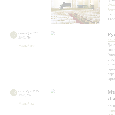
Вла
Але
Кар
Хар
Ру
27
сентября
,
2024
19:00
,
Пт
Каме
Дири
Малый зал
звон
Гор
стру
«Ще
Бра
евре
Орг
Ми
28
сентября
,
2024
19:00
,
Сб
Дз
Малый зал
Конц
пос