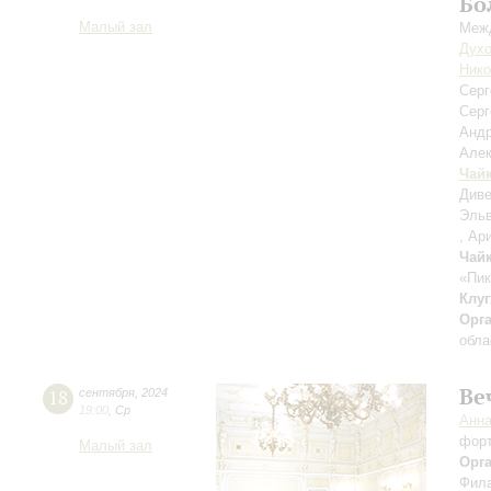
Бо
Малый зал
Межд
Духо
Нико
Сер
Серг
Анд
Але
Чай
Диве
Эльв
, Ар
Чай
«Пик
Клуг
Орг
обла
Ве
18
сентября
,
2024
19:00
,
Ср
Анн
фор
Малый зал
Орг
Фила