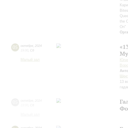
Кари
Bites
Quee
the 
On"
Орг
«1
05
октября
,
2024
19:00
,
Сб
Му
Малый зал
Юлия
Воро
Ант
Шос
13 в
гада
Га
05
октября
,
2024
19:00
,
Сб
Фо
Малый зал