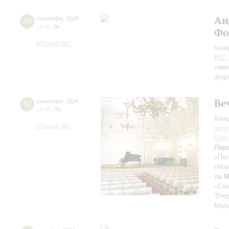
Ан
29
сентября
,
2024
19:00
,
Вс
Фо
Малый зал
Конц
И.С.
темп
форт
Ве
30
сентября
,
2024
19:00
,
Пн
Конц
Малый зал
вече
Еле
Лар
«Пот
«Мав
ла 
«Сон
“Pre
Мал