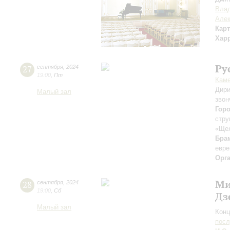
Вла
Але
Кар
Хар
Ру
27
сентября
,
2024
19:00
,
Пт
Каме
Дири
Малый зал
звон
Гор
стру
«Ще
Бра
евре
Орг
Ми
28
сентября
,
2024
19:00
,
Сб
Дз
Малый зал
Конц
пос