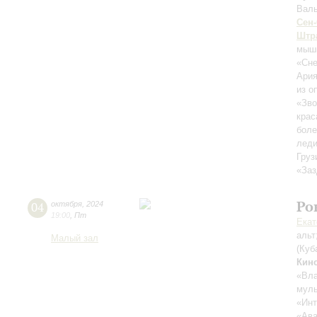
Валь
Сен
Штра
мыш
«Сне
Ария
из о
«Зво
крас
бол
лед
Груз
«Заз
Ро
04
октября
,
2024
19:00
,
Пт
Екат
альт
Малый зал
(Куб
Кин
«Вла
муль
«Инт
«Ава