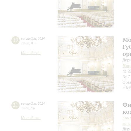
Мо
19
сентября
,
2024
19:00
,
Чт
Гу
ор
Малый зал
Дири
Моц
№ 20
№ 7
Орг
«Чай
Фи
21
сентября
,
2024
19:00
,
Сб
ко
Малый зал
Каме
конс
Дири