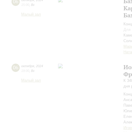
Ба
06
октября
,
2024
15:00
,
Вс
Ка
Ба
Малый зал
Конц
Для 
Каме
Соли
Мар
Ната
Ио
06
октября
,
2024
19:00
,
Вс
Фр
Малый зал
К 34
дня 
Конц
Анса
Пав
Юли
Елен
Але
Игор