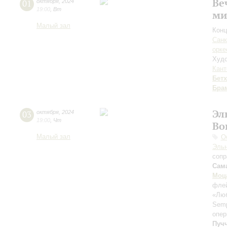
Ве
01
октября
,
2024
19:00
,
Вт
ми
Малый зал
Конц
Санк
орке
Худо
Кант
Бет
Бра
Эл
03
октября
,
2024
19:00
,
Чт
Во
Малый зал
О
Эль
сопр
Сам
Моц
фле
«Люб
Semp
опер
Пуч