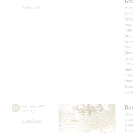
Бо
Малый зал
Межд
Духо
Нико
Сер
Серг
Анд
Але
Чай
Диве
Эльв
, Ар
Чай
«Пик
Клуг
Орг
обла
Ве
18
сентября
,
2024
19:00
,
Ср
Анн
фор
Малый зал
Орг
Фила