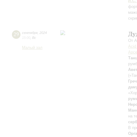
И.С.
форт
мажо
скри
Ду
29
сентября
,
2024
15:00
,
Вс
От А
Acid
Малый зал
Арсе
Тан
рум
Аве
(«Та
Гре
дам
«Хор
рум
Нер
Ман
на т
сер
В пр
Орг