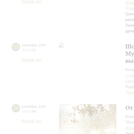
Малый зал
Мужс
Алек
Григ
рас
Зап
дре
Шо
25
сентября
,
2024
19:00
,
Ср
Му
вы
Малый зал
Конц
сло
Каме
Худо
Чека
От
26
сентября
,
2024
19:00
,
Чт
Конц
Малый зал
"Aco
Ильд
Дми