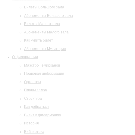
Билеты Большого зала
Абонементы Большого зала
Билеты Малого зала
Абонементы Малого зала
Как купить билет
Абонементы Музитория
О филармонии
Маэстро Темирканов
Правовая информация
Оркестры
Планы залов
Структура
Как добраться
Визит в филармонию
История
Библиотека