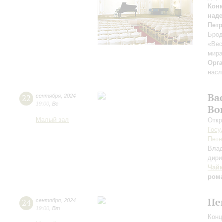
Кон
над
Пет
Брод
«Вес
мира
Орг
насл
Ва
22
сентября
,
2024
19:00
,
Вс
Во
Малый зал
Откр
Госу
Пете
Вла
дири
Чай
ром
Пе
24
сентября
,
2024
19:00
,
Вт
Конц