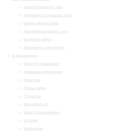
Билеты Большого зала
Абонементы Большого зала
Билеты Малого зала
Абонементы Малого зала
Как купить билет
Абонементы Музитория
О филармонии
Маэстро Темирканов
Правовая информация
Оркестры
Планы залов
Структура
Как добраться
Визит в филармонию
История
Библиотека