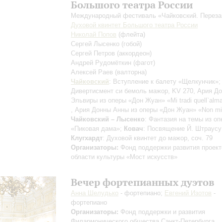
Большого театра России
Международный фестиваль «Чайковский. Переза
Духовой квинтет Большого театра России
Николай Попов
(флейта)
Сергей Лысенко
(гобой)
Сергей Петров
(аккордеон)
Андрей Рудомёткин
(фагот)
Алексей Раев
(валторна)
Чайковский
: Вступление к балету «Щелкунчик»
Дивертисмент си бемоль мажор, KV 270, Ария Д
Эльвиры из оперы «Дон Жуан»
«Mi tradi quell`alm
, Ария Донны Анны из оперы «Дон Жуан»
«Non mi
Чайковский – Лысенко
: Фантазия на темы из о
«Пиковая дама»;
Ковач
: Посвящение Й. Штраусу
Клугхардт
: Духовой квинтет до мажор, соч. 79
Организаторы:
Фонд поддержки развития проект
области культуры «Мост искусств»
Вечер фортепианных дуэтов
Анна Шелудько
- фортепиано;
Евгений Изотов
-
фортепиано
Организаторы:
Фонд поддержки и развития
Филармонического общества Санкт-Петербурга