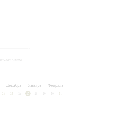
инская карта
Декабрь
Январь
Февраль
24
25
26
27
28
29
30
31