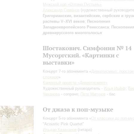
Мужской хор «Оптина Пустынь»
Александр Семёнов
(художественный руководите
Григорианские, византийские, сербские и груз
распевы V–XVI веков
;
Песнопения
Западноевропейского Ренессанса
;
Песнопени
древнерусского многоголосья
Шостакович. Симфония № 14
Мусоргский. «Картинки с
выставки»
Концерт 7-го абонемента «
Дивертисмент: простое
сложное
»
Камерный оркестр «Дивертисмент»
Художественный руководитель -
Илья Иофф
;
Ве
Чеканова
- сопрано;
Петр Мигунов
- бас
От джаза к поп-музыке
Концерт 5-го абонемента «
От классики до поп-му
"Acoustic Pink Quartet"
Ильдар Казаханов
(гитара)