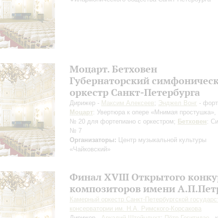
Моцарт. Бетховен
Губернаторский симфоничес
оркестр Санкт-Петербурга
Дирижер -
Максим Алексеев
;
Энджел Вонг
- форт
Моцарт
: Увертюра к опере «Мнимая простушка»,
№ 20 для фортепиано с оркестром;
Бетховен
: С
№ 7
Организаторы:
Центр музыкальной культуры
«Чайковский»
Финал XVIII Открытого конку
композиторов имени А.П.Пет
Камерный оркестр Санкт-Петербургской государс
консерватории им. Н.А. Римского-Корсакова
Дирижер -
Аркадий Штейнлухт
;
Пётр Гогитидзе
- 