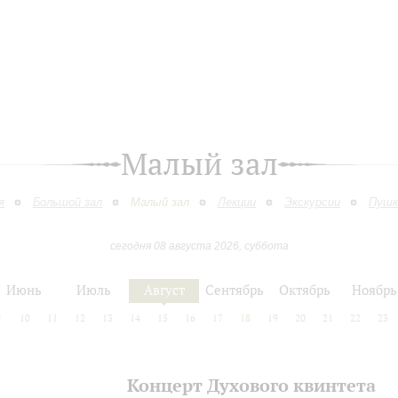
Малый зал
я
Большой зал
Малый зал
Лекции
Экскурсии
Пушк
сегодня 08 августа 2026, суббота
Июнь
Июль
Август
Сентябрь
Октябрь
Ноябрь
9
10
11
12
13
14
15
16
17
18
19
20
21
22
23
Концерт Духового квинтета