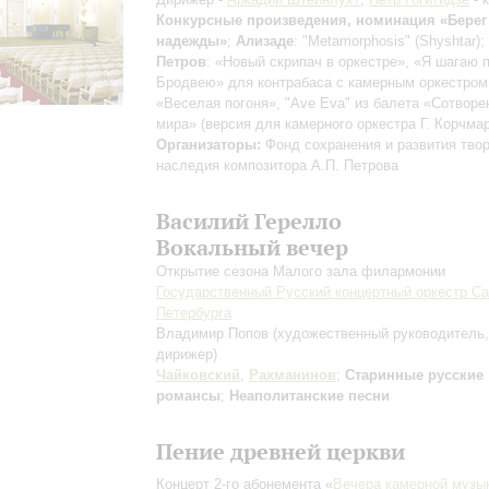
Конкурсные произведения, номинация «Берег
надежды»
;
Ализаде
: "Metamorphosis" (Shyshtar);
Петров
: «Новый скрипач в оркестре», «Я шагаю 
Бродвею» для контрабаса с камерным оркестром
«Веселая погоня», "Ave Eva" из балета «Сотворе
мира» (версия для камерного оркестра Г. Корчма
Организаторы:
Фонд сохранения и развития твор
наследия композитора А.П. Петрова
Василий Герелло
Вокальный вечер
Открытие сезона Малого зала филармонии
Государственный Русский концертный оркестр Са
Петербурга
Владимир Попов
(художественный руководитель,
дирижер)
Чайковский
,
Рахманинов
;
Старинные русские
романсы
;
Неаполитанские песни
Пение древней церкви
Концерт 2-го абонемента «
Вечера камерной музы