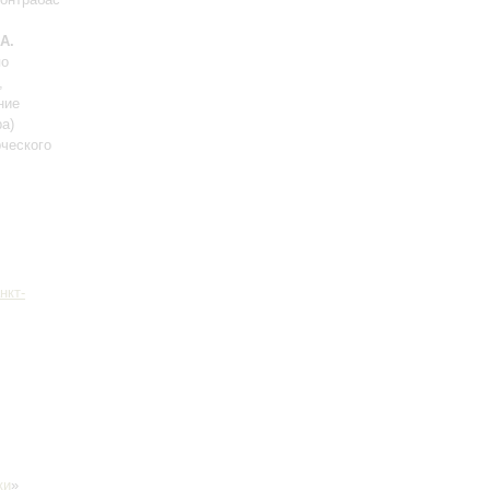
А.
по
,
ние
ра)
ческого
нкт-
ки
»