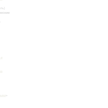
ль)
инские
я
 и
ра
зыки
»