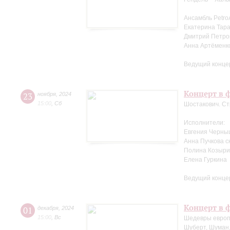
Ансамбль Petro
Екатерина Тара
Дмитрий Петров
Анна Артёменк
Ведущий конце
Концерт в ф
23
ноября
,
2024
15:00
,
Сб
Шостакович. Ст
Исполнители:
Евгения Черны
Анна Пучкова с
Полина Козыри
Елена Гуркина
Ведущий конце
Концерт в ф
01
декабря
,
2024
15:00
,
Вс
Шедевры европ
Шуберт, Шуман,