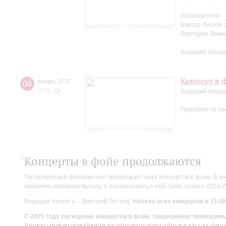
Исполнители:
Виктор Лисняк 
Виктория Зими
Ведущий конце
Концерт в ф
08
января
,
2025
15:00
,
Ср
Ведущий конце
Приобрести би
Концерты в фойе продолжаются
Петербургская филармония продолжает цикл концертов в фойе. В но
любимую камерную музыку и рассказывать о ней. Цикл сезона 2024/
Ведущий проекта – Дмитрий Петров.
Начало всех концертов в 15:00
С 2025 года посещение концертов в фойе, традиционно проводи
Билеты можно приобрести на
официальном сайте
и в кассах фил