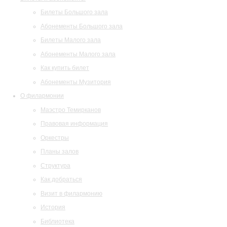
Билеты Большого зала
Абонементы Большого зала
Билеты Малого зала
Абонементы Малого зала
Как купить билет
Абонементы Музитория
О филармонии
Маэстро Темирканов
Правовая информация
Оркестры
Планы залов
Структура
Как добраться
Визит в филармонию
История
Библиотека