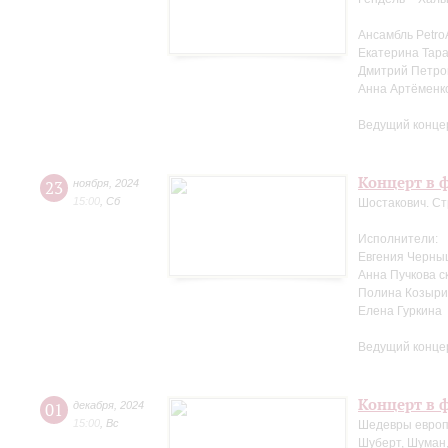
Ансамбль Petro
Екатерина Тара
Дмитрий Петров
Анна Артёменк
Ведущий конце
Концерт в ф
23
ноября
,
2024
15:00
,
Сб
Шостакович. Ст
Исполнители:
Евгения Черны
Анна Пучкова с
Полина Козыри
Елена Гуркина
Ведущий конце
Концерт в ф
01
декабря
,
2024
15:00
,
Вс
Шедевры европ
Шуберт, Шуман,