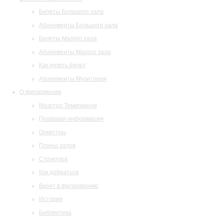
Билеты Большого зала
Абонементы Большого зала
Билеты Малого зала
Абонементы Малого зала
Как купить билет
Абонементы Музитория
О филармонии
Маэстро Темирканов
Правовая информация
Оркестры
Планы залов
Структура
Как добраться
Визит в филармонию
История
Библиотека