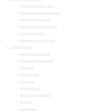
Билеты Большого зала
Абонементы Большого зала
Билеты Малого зала
Абонементы Малого зала
Как купить билет
Абонементы Музитория
О филармонии
Маэстро Темирканов
Правовая информация
Оркестры
Планы залов
Структура
Как добраться
Визит в филармонию
История
Библиотека