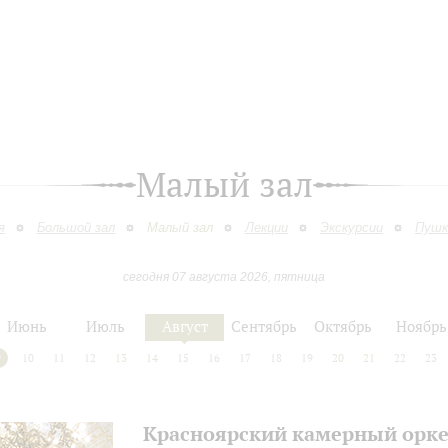
Малый зал
я
Большой зал
Малый зал
Лекции
Экскурсии
Пушк
сегодня 07 августа 2026, пятница
Июнь
Июль
Август
Сентябрь
Октябрь
Ноябрь
9
10
11
12
13
14
15
16
17
18
19
20
21
22
23
Красноярский камерный орке