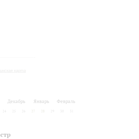
инская карта
Декабрь
Январь
Февраль
24
25
26
27
28
29
30
31
стр