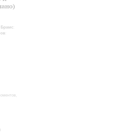
иано)
;
Брамс
:
нов
:
оментов,
)