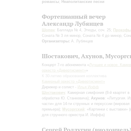
романсы
;
Неаполитанские песни
Фортепианный вечер
Александр Лубянцев
Шопен
: Баллада № 4, Этюды, соч. 25;
Прокофь
Соната № 3 ля минор, Соната № 4 до минор, Сон
Организаторы:
А. Лубянцев
Шостакович, Ахунов, Мусоргс
Концерт 7-го абонемента «
Лучшее и новое. Каме
оркестр «Дивертисмент»
»
К 30-летию образования коллектива
Камерный оркестр «Дивертисмент»
Дирижер и солист -
Илья Иофф
Шостакович
: Камерная симфония
(8-й квартет в
обработке Ю. Станкевича)
;
Ахунов
: «Литургия. 
части» для 14-ти струнных и перкуссии
(мировая
премьера)
;
Мусоргский
: «Картинки с выставки»
(
для струнного оркестра И. Иоффа)
Сергей Ролдугин (виолончель)