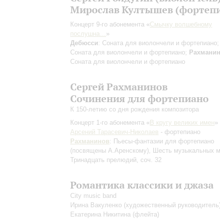
Мирослав Култышев (фортеп
Концерт 9-го абонемента «
Смычку волшебному
послушна…
»
Дебюсси
: Соната для виолончели и фортепиано
Соната для виолончели и фортепиано;
Рахмани
Соната для виолончели и фортепиано
Сергей Рахманинов
Сочинения для фортепиано
К 150-летию со дня рождения композитора
Концерт 1-го абонемента «
В кругу великих имен
»
Арсений Тарасевич-Николаев
- фортепиано
Рахманинов
: Пьесы-фантазии для фортепиано
(посвящены А.Аренскому), Шесть музыкальных м
Тринадцать прелюдий, соч. 32
Романтика классики и джаза
City music band
Ирина Вакуленко
(художественный руководитель
Екатерина Никитина
(флейта)