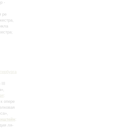
р -
м ре
ркестра,
икла
кестра;
тербурга
 III
а»,
рт
:
 к опере
Шелковая
еса»,
инштейн
:
дия ля-