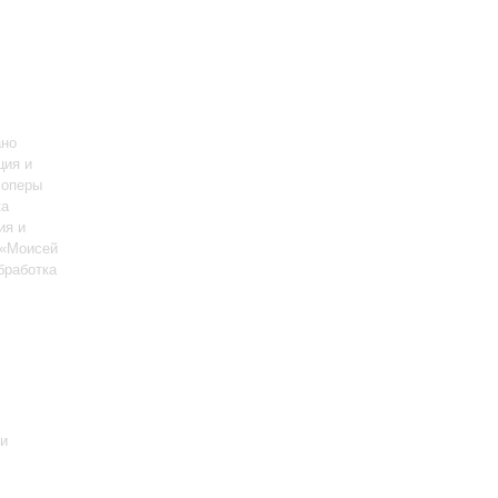
ано
ция и
 оперы
ка
ия и
 «Моисей
бработка
 и