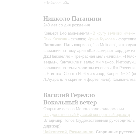
«Чайковский»
Никколо Паганини
240 лет со дня рождения
Концерт 1-го абонемента «
В кругу великих имен
»
Гайк Казазян
- скрипка;
Ирина Куксова
- фортепи
Паганини
: Пять каприсов, “La Molinara”, интродук
вариации на тему арии «Как замирает сердце» из
Дж.Паизиелло «Прекрасная мельничиха», «Пляс
ведьм», Кантабиле и вальс ми мажор, Интродукц
вариации на темы молитвы из оперы Дж.Россини
в Египте», Соната № 6 ми минор, Каприс № 24 (о
Л.Ауэра для скрипки и фортепиано), Кампанелла
Василий Герелло
Вокальный вечер
Открытие сезона Малого зала филармонии
Государственный Русский концертный оркестр
Владимир Попов
(художественный руководитель
дирижер)
Чайковский
,
Рахманинов
;
Старинные русские