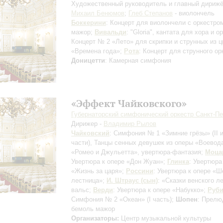
Художественный руководитель и главный дирижё
Михаил Бенюмов
;
Глеб Степанов
- виолончель
Боккерини
: Концерт для виолончели с оркестро
мажор;
Вивальди
: "Gloria", кантата для хора и о
Концерт № 2 «Лето» для скрипки и струнных из ц
«Времена года»;
Рота
: Концерт для струнного ор
Доницетти
: Камерная симфония
«Эффект Чайковского»
Губернаторский симфонический оркестр Санкт-Пе
Дирижер -
Владимир Рылов
Чайковский
: Симфония № 1 «Зимние грёзы»
(II и
части)
, Танцы сенных девушек из оперы «Воевод
«Ромео и Джульетта», увертюра-фантазия;
Моца
Увертюра к опере «Дон Жуан»;
Глинка
: Увертюра
«Жизнь за царя»;
Россини
: Увертюра к опере «
лестница»;
И. Штраус (сын)
: «Сказки венского л
вальс;
Верди
: Увертюра к опере «Набукко»;
Руб
Симфония № 2 «Океан»
(I часть)
;
Шопен
: Прелю
бемоль мажор
Организаторы:
Центр музыкальной культуры