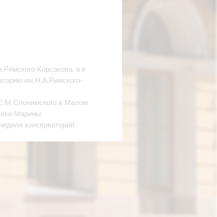
.Римского-Корсакова, а в
аторию им.Н.А.Римского-
 С.М.Слонимского в Малом
стихи Марины
неделя консерваторий.