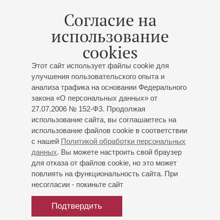
В 2018 году участвовала в исполнении музыкальной
Согласие на
сказки «Маленький принц» Антуана де Экзюпери с
использование
музыкальным сопровождением арфы и органа совместно
с Ч.Хаматовой в Малом зале Московской консерватории.
cookies
В этом же году «Маленький принц» был представлен в
Лондоне на благотворительном концерте в помощь
Этот сайт использует файлы cookie для
фонду «Подари жизнь».
улучшения пользовательского опыта и
анализа трафика на основании Федерального
С 2016 года преподает в ДМШ им.С.И.Танеева в Москве.
закона «О персональных данных» от
Одновременно является тематическим партнером
27.07.2006 № 152-ФЗ. Продолжая
Международного детского центра «Артек».
использование сайта, вы соглашаетесь на
использование файлов cookie в соответствии
В 2014 году удостоена Премии правительства Москвы и
с нашей
Политикой обработки персональных
звания «Лучший молодой специалист в сфере культуры»
данных
. Вы можете настроить свой браузер
за преподавательскую деятельность и продвижение
для отказа от файлов cookie, но это может
юных музыкальных талантов столицы за рубежом.
повлиять на функциональность сайта. При
Финалистка конкурса «профессионального мастерства»
несогласии - покиньте сайт
в номинации «Лучший преподаватель Детской школы
искусств 2015 года». Автор статей по педагогике и
Подтвердить
сборника «Двойные ноты для арфы», изданном