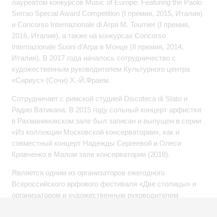
лауреатом конкурсов Мusic of Europe: Featuring the Paolo
Serrao Speсial Award Competition (I премия, 2015, Италия)
и Concorso Internazionale di Arpa M. Tournier (I премия,
2016, Италия), а также на конкурсах Concorso
Internazionale Suoni d’Arpa в Монце (II премия, 2014,
Италия). В 2017 года началось сотрудничество с
художественным руководителем Культурного центра
«Сириус» (Сочи) Х.-Й.Фраем.
Сотрудничает с римской студией Discoteca di Stato и
Радио Ватикана. В 2015 году сольный концерт арфистки
в Рахманиновском зале был записан и выпущен в серии
«Из коллекции Московской консерватории», как и
совместный концерт Надежды Сергеевой и Олеси
Кравченко в Малом зале консерватории (2018).
Является одним из организаторов ежегодного
Всероссийского арфового фестиваля «Две столицы» и
организатором и художественным руководителем
открытого арфового фестиваля City Starlights.