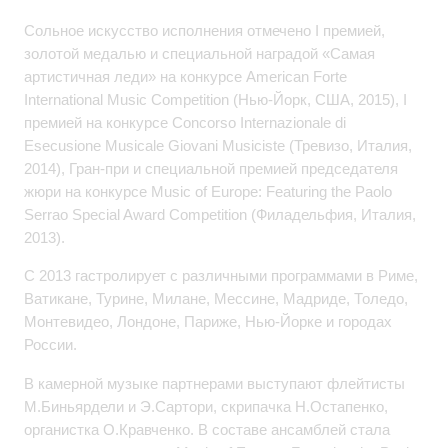
Сольное искусство исполнения отмечено I премией,
золотой медалью и специальной наградой «Самая
артистичная леди» на конкурсе American Forte
International Music Competition (Нью-Йорк, США, 2015), I
премией на конкурсе Concorso Internazionale di
Esecusione Musicale Giovani Musiciste (Тревизо, Италия,
2014), Гран-при и специальной премией председателя
жюри на конкурсе Мusic of Europe: Featuring the Paolo
Serrao Speсial Award Competition (Филадельфия, Италия,
2013).
С 2013 гастролирует с различными программами в Риме,
Ватикане, Турине, Милане, Мессине, Мадриде, Толедо,
Монтевидео, Лондоне, Париже, Нью-Йорке и городах
России.
В камерной музыке партнерами выступают флейтисты
М.Биньярдели и Э.Сартори, скрипачка Н.Остапенко,
органистка О.Кравченко. В составе ансамблей стала