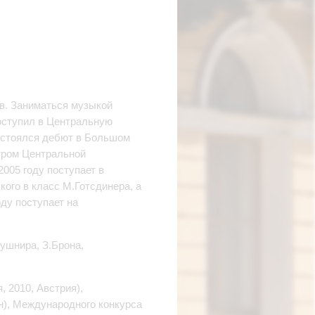
в. Заниматься музыкой
поступил в Центральную
состоялся дебют в Большом
тром Центральной
005 году поступает в
ого в класс М.Готсдинера, а
оду поступает на
ушнира, З.Брона,
 2010, Австрия),
ан), Международного конкурса