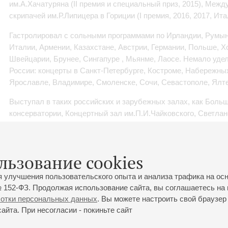
им.А.Хачатуряна (II премия и специальный приз, 2015), Межд
скрипачей им.Р.Липицера в Гориции (I премия, 2016, 2017, Ита
Гастролировал с сольными программами по Ирландии, Румыни
Италии, Армении, Казахстане, Австрии, Германии, Польше, Хо
Швейцарии, Брунее, Сингапуре , Мьянме, Лаосе. Немало уде
России: концерты в Санкт-Петербурге, Костроме, Набережны
Ярославле, Владимире, Смоленске, Сочи, Севастополе, Ялте
Выступал в таких российских и зарубежных залах, как Боль
консерватории, Концертный зал им.П.И.Чайковского, Светла
Театр оперы и балета им.А.А,Спендиарова в Ереване, зал му
«Мегарон» в Афинах, театр Gayarre в Памплоне.
льзование cookies
Сотрудничал с известными оркестрами под управлением М.Р
И.Фролова, П.Когана, В.Урюпина, А.Левина, В.Луценко, А.Пет
я улучшения пользовательского опыта и анализа трафика на ос
В 2013 приглашен в город Шизуока (Япония) для проведения 
 152-ФЗ. Продолжая использование сайта, вы соглашаетесь на 
ботки персональных данных
. Вы можете настроить свой браузер 
C 2017 – ассистент профессора С.И. Кравченко на кафедре с
йта. При несогласии - покиньте сайт
государственной консерватории им.П.И.Чайковского.