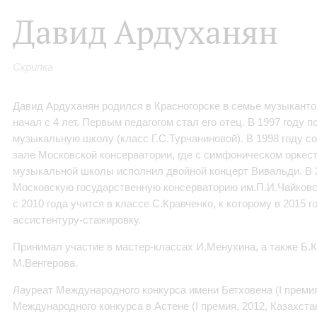
Давид Ардуханян
Скрипка
Давид Ардуханян родился в Красногорске в семье музыканто
начал с 4 лет. Первым педагогом стал его отец. В 1997 году 
музыкальную школу (класс Г.С.Турчаниновой). В 1998 году 
зале Московской консерватории, где с симфоническом оркес
музыкальной школы исполнил двойной концерт Вивальди. В 2
Московскую государственную консерваторию им.П.И.Чайковск
с 2010 года учится в классе С.Кравченко, к которому в 2015 г
ассистентуру-стажировку.
Принимал участие в мастер-классах И.Менухина, а также Б.К
М.Венгерова.
Лауреат Международного конкурса имени Бетховена (I премия,
Международного конкурса в Астене (I премия, 2012, Казахст