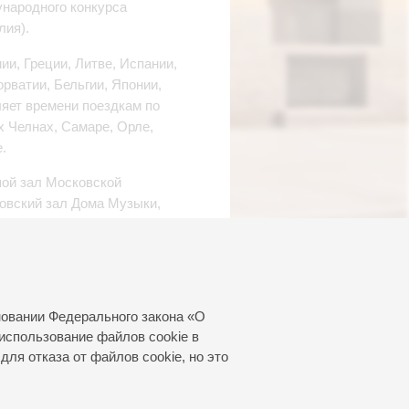
ународного конкурса
лия).
и, Греции, Литве, Испании,
рватии, Бельгии, Японии,
ляет времени поездкам по
х Челнах, Самаре, Орле,
.
шой зал Московской
новский зал Дома Музыки,
зея Bozar в Брюсселе,
ахлевского, И.Лермана,
ухова, О.Балана и других.
новании Федерального закона «О
мастер-классов.
использование файлов cookie в
для отказа от файлов cookie, но это
крипки в Московской