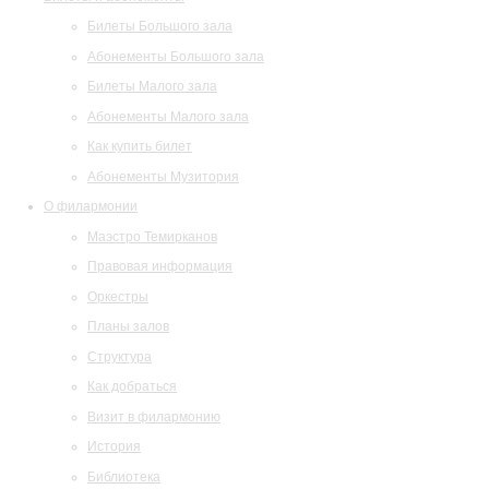
Билеты Большого зала
Абонементы Большого зала
Билеты Малого зала
Абонементы Малого зала
Как купить билет
Абонементы Музитория
О филармонии
Маэстро Темирканов
Правовая информация
Оркестры
Планы залов
Структура
Как добраться
Визит в филармонию
История
Библиотека