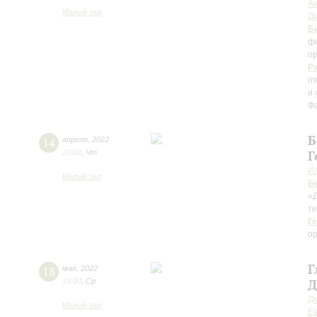
Ан
Малый зал
Д
Б
фо
о
Р
(п
и 
Ф
Б
14
апреля
,
2022
20:00
,
Чт
Г
И
Малый зал
Б
«Д
те
Г
о
Г
18
мая
,
2022
19:00
,
Ср
Д
Д
Малый зал
Ев