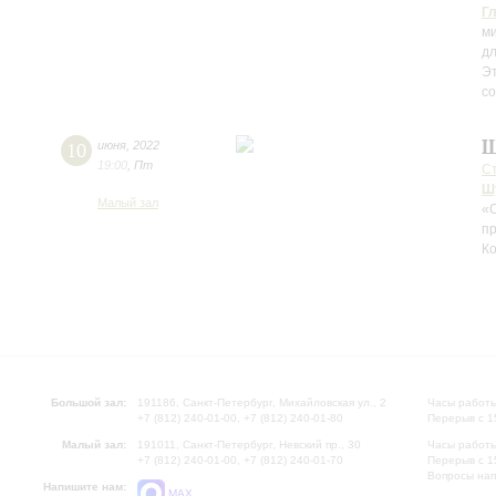
Г
ми
д
Э
со
Ш
10
июня
,
2022
19:00
,
Пт
С
Ш
Малый зал
«С
пр
К
Большой зал:
191186, Санкт-Петербург, Михайловская ул., 2
Часы работы
+7 (812) 240-01-00, +7 (812) 240-01-80
Перерыв с 1
Малый зал:
191011, Санкт-Петербург, Невский пр., 30
Часы работы
+7 (812) 240-01-00, +7 (812) 240-01-70
Перерыв с 1
Вопросы на
Напишите нам:
MAX