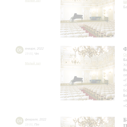
Малый зал
Ш
Б
Ф
06
января
,
2022
19:00
,
Чт
О
Ба
Малый зал
Хо
Ва
оп
«
«
Б
Б
«К
«С
Б
04
февраля
,
2022
19:00
,
Пт
П