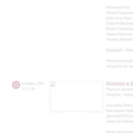
Исполнители:
Мария Ладыгин
Кристина Таха 
Сергей Насоно
Рене Строжевск
Ирина Красная 
Ульяна Ловчико
Ведущий – Ром
Регистрация до
концерты не тр
Концерт в 
13
октября
,
2024
15:00
,
Вс
Пьесы и ансамб
Гендель – Халь
Ансамбль Petro
Екатерина Тара
Дмитрий Петров
Анна Артёменк
Ведущий конце