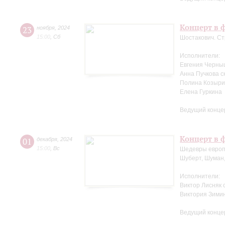
Концерт в ф
23
ноября
,
2024
15:00
,
Сб
Шостакович. Ст
Исполнители:
Евгения Черны
Анна Пучкова с
Полина Козыри
Елена Гуркина
Ведущий конце
Концерт в ф
01
декабря
,
2024
15:00
,
Вс
Шедевры европ
Шуберт, Шуман,
Исполнители:
Виктор Лисняк 
Виктория Зими
Ведущий конце