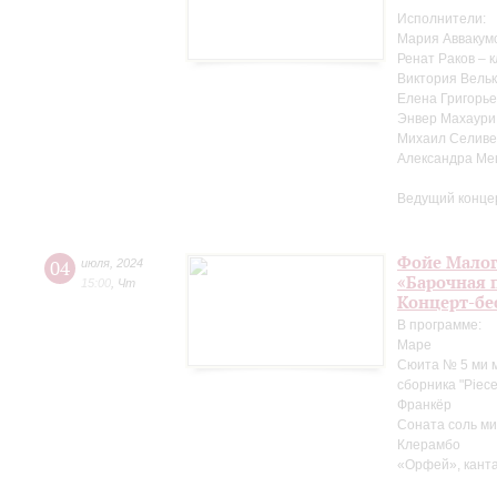
Исполнители:
Мария Аввакум
Ренат Раков – 
Виктория Вельк
Елена Григорье
Энвер Махаури
Михаил Селиве
Александра Ме
Ведущий конце
Фойе Малог
04
июля
,
2024
«Барочная 
15:00
,
Чт
Концерт-бе
В программе:
Маре
Сюита № 5 ми м
сборника "Pieces
Франкёр
Соната соль ми
Клерамбо
«Орфей», канта