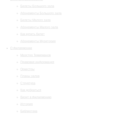
Билеты Большого зала
Абонементы Большого зала
Билеты Малого зала
Абонементы Малого зала
Как купить билет
Абонементы Музитория
О филармонии
Маэстро Темирканов
Правовая информация
Оркестры
Планы залов
Структура
Как добраться
Визит в филармонию
История
Библиотека