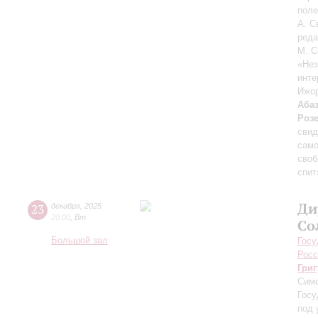
поле
А. С
реда
М. С
«Нез
инте
Ижор
Аба
Роз
свид
сам
своб
спит
Ди
23
декабря
,
2025
20:00
,
Вт
Со
Большой зал
Госу
Росс
Григ
Симф
Госу
под 