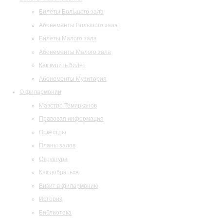
Билеты Большого зала
Абонементы Большого зала
Билеты Малого зала
Абонементы Малого зала
Как купить билет
Абонементы Музитория
О филармонии
Маэстро Темирканов
Правовая информация
Оркестры
Планы залов
Структура
Как добраться
Визит в филармонию
История
Библиотека