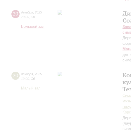
Ди
20
декабря
,
2025
20:00
,
Сб
Со
Большой зал
Зас
сим
Дири
фор
Моц
для 
симф
Ко
20
декабря
,
2025
19:00
,
Сб
ку
Те
Малый зал
Симф
музы
госу
Корс
Дири
(лау
виол