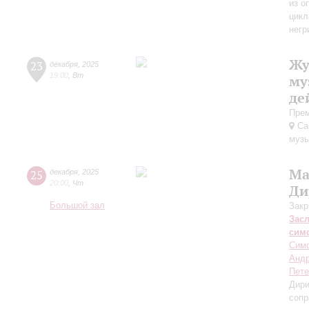
из о
цикл
негр
Жу
23
декабря
,
2025
19:00
,
Вт
му
де
Прем
Сан
музы
Ма
25
декабря
,
2025
20:00
,
Чт
Ди
Большой зал
Закр
Зас
сим
Симф
Андр
Пете
Дири
сопр