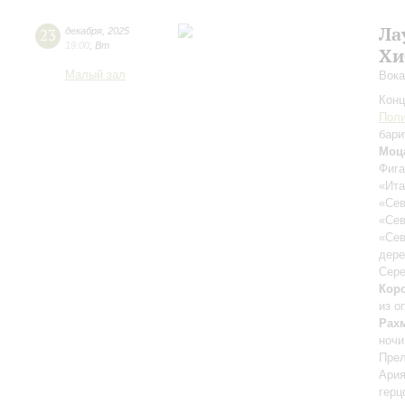
Ла
23
декабря
,
2025
19:00
,
Вт
Хи
Малый зал
Вока
Конц
Пол
бари
Моц
Фига
«Ита
«Сев
«Сев
«Сев
дере
Сере
Кор
из о
Рах
ночи
Прел
Ария
герц