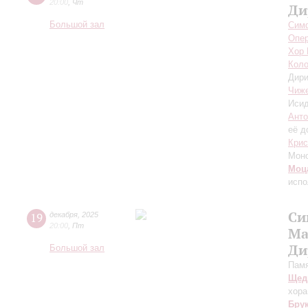
20:00
,
Чт
Ди
Большой зал
Симф
Опер
Хор 
Коло
Дири
Чиж
Исид
Анто
её д
Крис
Моно
Моц
испо
Си
19
декабря
,
2025
20:00
,
Пт
Ма
Ди
Большой зал
Памя
Щед
хора
Бру