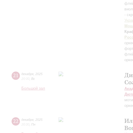
флей
виол
- ск
Укра
Моц
Кра
Рос
орке
форт
флей
орк
Ди
21
декабря
,
2025
20:00
,
Вс
Со
Большой зал
Ака
Дют
моти
орке
Ил
22
декабря
,
2025
20:00
,
Пн
Во