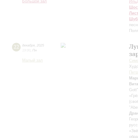
Большой зал
Ильд
Шос
Лис
Шуб
песн
Пол
Лу
22
декабря
,
2025
19:00
,
Пн
за
Малый зал
Симф
Худо
Петр
Мар
Вит
Gott
«Грё
(сво
"Abe
Дра
Геор
русс
«Зв
обра