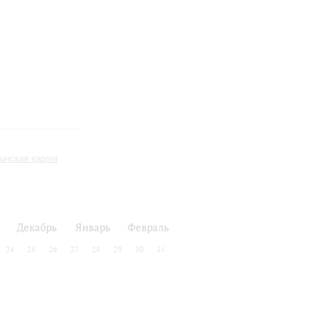
инская карта
Декабрь
Январь
Февраль
24
25
26
27
28
29
30
31