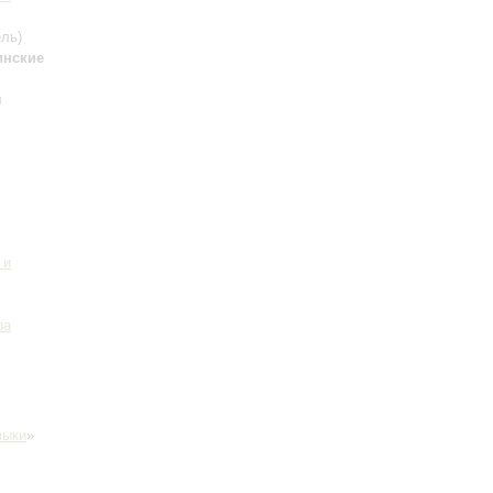
ль)
инские
я
 и
ра
зыки
»