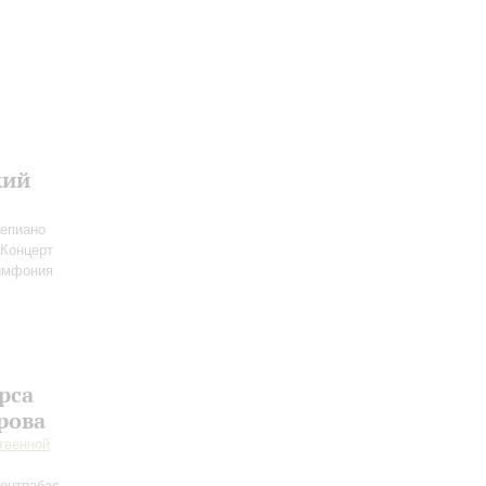
кий
епиано
 Концерт
имфония
рса
рова
твенной
контрабас