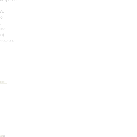
А.
по
,
ние
ра)
ческого
нкт-
ки
»