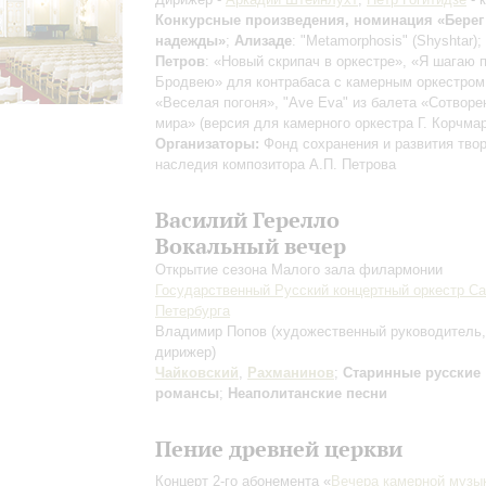
Конкурсные произведения, номинация «Берег
надежды»
;
Ализаде
: "Metamorphosis" (Shyshtar);
Петров
: «Новый скрипач в оркестре», «Я шагаю 
Бродвею» для контрабаса с камерным оркестром
«Веселая погоня», "Ave Eva" из балета «Сотворе
мира» (версия для камерного оркестра Г. Корчма
Организаторы:
Фонд сохранения и развития твор
наследия композитора А.П. Петрова
Василий Герелло
Вокальный вечер
Открытие сезона Малого зала филармонии
Государственный Русский концертный оркестр Са
Петербурга
Владимир Попов
(художественный руководитель,
дирижер)
Чайковский
,
Рахманинов
;
Старинные русские
романсы
;
Неаполитанские песни
Пение древней церкви
Концерт 2-го абонемента «
Вечера камерной музы