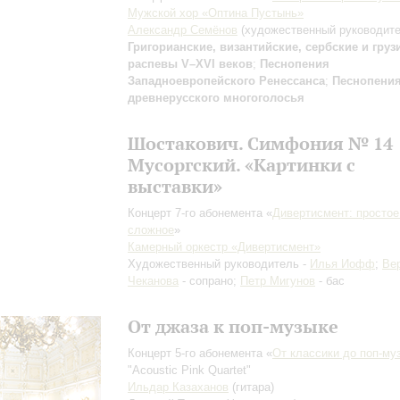
Мужской хор «Оптина Пустынь»
Александр Семёнов
(художественный руководите
Григорианские, византийские, сербские и груз
распевы V–XVI веков
;
Песнопения
Западноевропейского Ренессанса
;
Песнопени
древнерусского многоголосья
Шостакович. Симфония № 14
Мусоргский. «Картинки с
выставки»
Концерт 7-го абонемента «
Дивертисмент: простое
сложное
»
Камерный оркестр «Дивертисмент»
Художественный руководитель -
Илья Иофф
;
Ве
Чеканова
- сопрано;
Петр Мигунов
- бас
От джаза к поп-музыке
Концерт 5-го абонемента «
От классики до поп-му
"Acoustic Pink Quartet"
Ильдар Казаханов
(гитара)