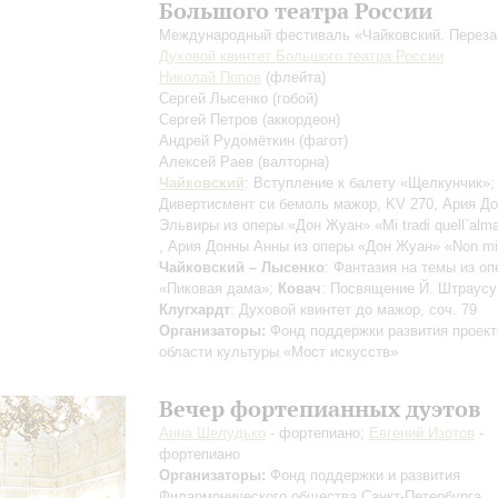
Большого театра России
Международный фестиваль «Чайковский. Переза
Духовой квинтет Большого театра России
Николай Попов
(флейта)
Сергей Лысенко
(гобой)
Сергей Петров
(аккордеон)
Андрей Рудомёткин
(фагот)
Алексей Раев
(валторна)
Чайковский
: Вступление к балету «Щелкунчик»
Дивертисмент си бемоль мажор, KV 270, Ария Д
Эльвиры из оперы «Дон Жуан»
«Mi tradi quell`alm
, Ария Донны Анны из оперы «Дон Жуан»
«Non mi
Чайковский – Лысенко
: Фантазия на темы из о
«Пиковая дама»;
Ковач
: Посвящение Й. Штраусу
Клугхардт
: Духовой квинтет до мажор, соч. 79
Организаторы:
Фонд поддержки развития проект
области культуры «Мост искусств»
Вечер фортепианных дуэтов
Анна Шелудько
- фортепиано;
Евгений Изотов
-
фортепиано
Организаторы:
Фонд поддержки и развития
Филармонического общества Санкт-Петербурга