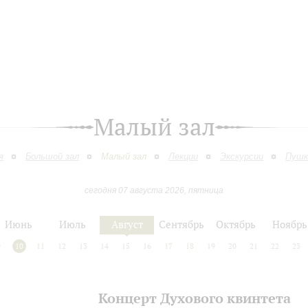
Малый зал
я
Большой зал
Малый зал
Лекции
Экскурсии
Пушк
сегодня 07 августа 2026, пятница
Июнь
Июль
Август
Сентябрь
Октябрь
Ноябрь
9
10
11
12
13
14
15
16
17
18
19
20
21
22
23
Концерт Духового квинтета