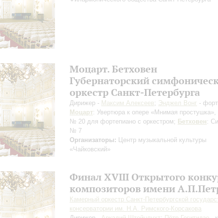
Моцарт. Бетховен
Губернаторский симфоничес
оркестр Санкт-Петербурга
Дирижер -
Максим Алексеев
;
Энджел Вонг
- форт
Моцарт
: Увертюра к опере «Мнимая простушка»,
№ 20 для фортепиано с оркестром;
Бетховен
: С
№ 7
Организаторы:
Центр музыкальной культуры
«Чайковский»
Финал XVIII Открытого конку
композиторов имени А.П.Пет
Камерный оркестр Санкт-Петербургской государс
консерватории им. Н.А. Римского-Корсакова
Дирижер -
Аркадий Штейнлухт
;
Пётр Гогитидзе
- 