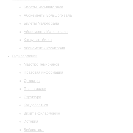
Билеты Большого зала
Абонементы Большого зала
Билеты Малого зала
Абонементы Малого зала
Как купить билет
Абонементы Музитория
О филармонии
Маэстро Темирканов
Правовая информация
Оркестры
Планы залов
Структура
Как добраться
Визит в филармонию
История
Библиотека