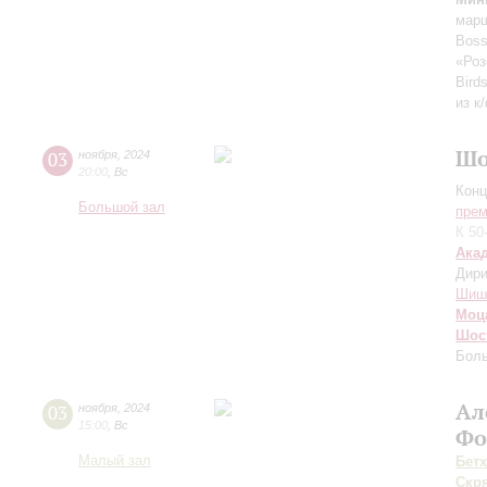
марш
Boss
«Роз
Bird
из к
Шо
03
ноября
,
2024
20:00
,
Вс
Конц
Большой зал
прем
К 50
Ака
Дири
Шиш
Моц
Шос
Боль
Ал
03
ноября
,
2024
15:00
,
Вс
Фо
Малый зал
Бет
Скр