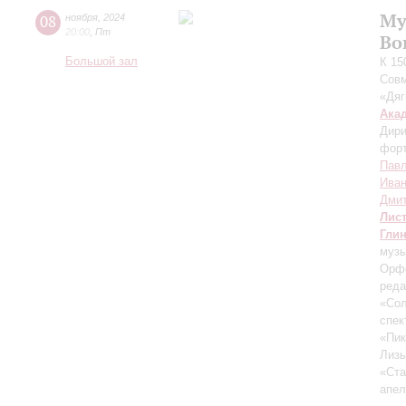
Му
08
ноября
,
2024
20:00
,
Пт
Во
Большой зал
К 15
Совм
«Дяг
Ака
Дири
фор
Павл
Иван
Дмит
Лис
Гли
музы
Орфе
реда
«Со
спек
«Пи
Лизы
«Ста
апе