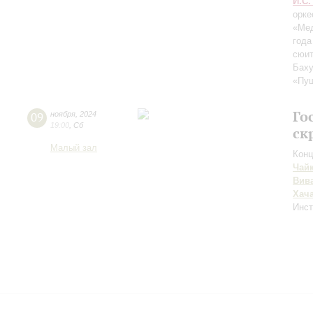
И.С.
орке
«Мед
года
сюи
Бах
«Пуш
Го
09
ноября
,
2024
19:00
,
Сб
ск
Малый зал
Конц
Чай
Вив
Хач
Инс