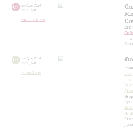
Си
07
ноября
,
2024
19:00
,
Чт
Ми
Си
Большой зал
Дири
Сиб
«Фан
Орг
Фо
07
ноября
,
2024
19:00
,
Чт
Конц
Малый зал
инте
«Пет
Анас
Дмит
Игор
Арин
И.С.
И. Ш
Cочи
дина