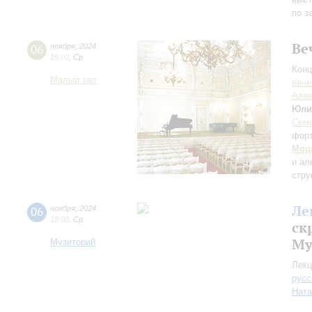
по з
Ве
06
ноября
,
2024
19:00
,
Ср
Конц
Малый зал
вече
Алек
Юли
Семё
фор
Моц
и ал
стру
Ле
06
ноября
,
2024
18:00
,
Ср
ск
Му
Музиторий
Лекц
русс
Ната