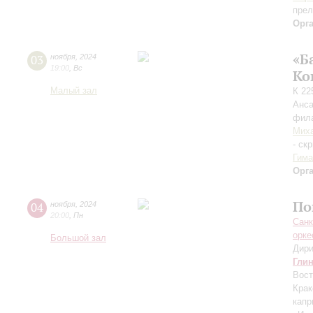
пре
Орг
«Б
03
ноября
,
2024
19:00
,
Вс
Ко
Малый зал
К 22
Анса
фила
Миха
- ск
Гима
Орг
По
04
ноября
,
2024
20:00
,
Пн
Санк
орке
Большой зал
Дири
Гли
Вост
Крак
капр