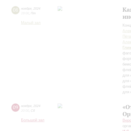
Ка
08
ноября
,
2024
19:00
,
Пт
ин
Малый зал
Конц
Алек
Пётр
Алек
Гли
фаг
форт
бем
флей
для 
для 
флей
для 
«О
09
ноября
,
2024
20:00
,
Сб
Ор
Большой зал
Вер
орга