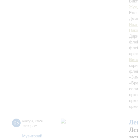
Викт
Жул
Елен
Дми
Иван
Ник
Дири
фле
фле
арф
Вив
скри
флей
«Зим
«Вр
соли
орке
орке
орке
Ле
05
ноября
,
2024
18:00
,
Вт
Ле
ис
Музиторий