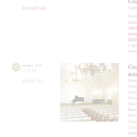
Со
Большой зал
Памя
Конц
акад
Зас
сим
Шуб
к др
орке
Со
02
ноября
,
2024
19:00
,
Сб
кл
Малый зал
Межд
Конц
Соли
Нат
Ярос
Викт
Вик
Бор
Гли
вио