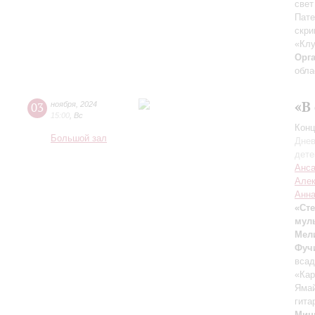
свет
Пате
скри
«Клу
Орг
обла
«В
03
ноября
,
2024
15:00
,
Вс
Конц
Большой зал
Днев
дете
Анса
Алек
Анна
«Сте
муль
Мел
Фуч
всад
«Ка
Яма
гита
Мин