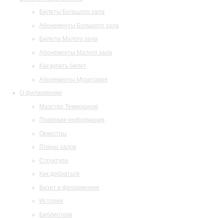
Билеты Большого зала
Абонементы Большого зала
Билеты Малого зала
Абонементы Малого зала
Как купить билет
Абонементы Музитория
О филармонии
Маэстро Темирканов
Правовая информация
Оркестры
Планы залов
Структура
Как добраться
Визит в филармонию
История
Библиотека