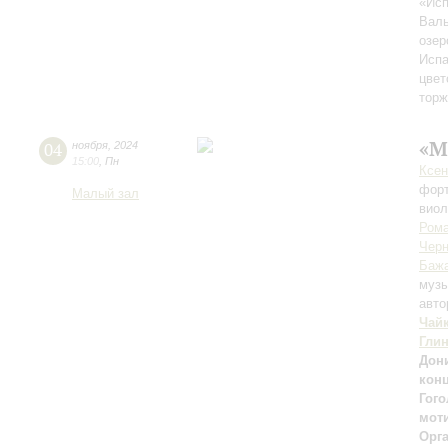
«Исп
Валь
озер
Испа
цвет
торж
«М
04
ноября
,
2024
15:00
,
Пн
Ксен
фор
Малый зал
вио
Ром
Чер
Баж
музы
авто
Чай
Гли
Дони
кон
Гого
моти
Орг