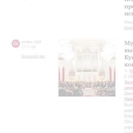
пр
ис
Лекц
Ири
Му
06
ноября
,
2024
20:00
,
Ср
вы
Ку
Большой зал
ко
Ф
К 15
Зас
сим
Дири
Чай
Была
дири
Конц
231
упра
выс