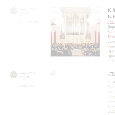
К 
05
ноября
,
2024
20:00
,
Вт
Б.
Большой зал
Губе
Дир
Вас
Тищ
духо
сопр
Фраг
Орг
«Чай
«К
05
ноября
,
2024
19:00
,
Вт
Конц
Малый зал
Мол
кол
орк
Стру
Тихо
Всев