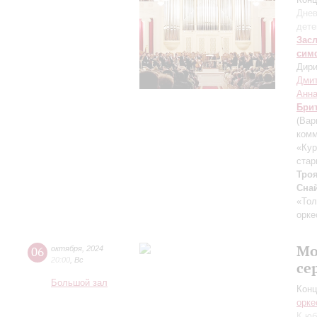
Днев
дете
Зас
сим
Дири
Дмит
Анна
Бри
(Вар
комм
«Кур
стар
Тро
Сна
«Тол
орке
Мо
06
октября
,
2024
20:00
,
Вс
се
Большой зал
Конц
орке
К юб