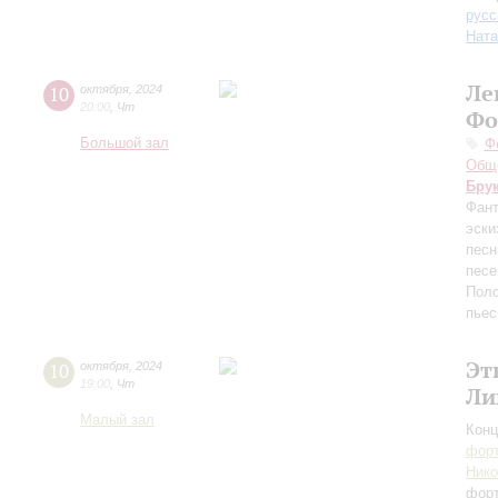
русс
Ната
Ле
10
октября
,
2024
20:00
,
Чт
Фо
Большой зал
Ф
Обще
Бру
Фант
эски
песн
песе
Поло
пьес
Эт
10
октября
,
2024
19:00
,
Чт
Ли
Малый зал
Конц
форт
Ник
фор