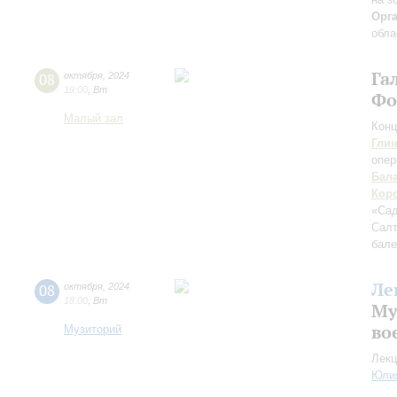
Орг
обла
Га
08
октября
,
2024
19:00
,
Вт
Фо
Малый зал
Конц
Гли
опер
Бал
Кор
«Сад
Сал
бале
Ле
08
октября
,
2024
18:00
,
Вт
Му
во
Музиторий
Лекц
Юли