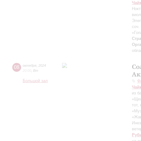
Чай
Нокт
виол
Элег
соч.
«Гоп
Стра
Орг
обла
Со
08
октября
,
2024
20:00
,
Вт
Ак
Большой зал
Ф
Чай
из б
«Щел
тот,
«Муз
«Жав
Инез
вете
Руб
на з