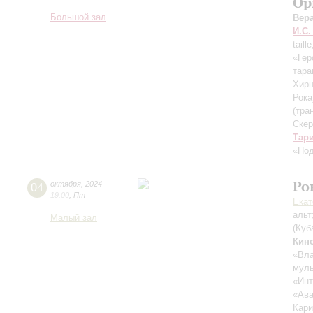
Ор
Большой зал
Вер
И.С.
taill
«Гер
тара
Хир
Рока
(тра
Скер
Тар
«Под
Ро
04
октября
,
2024
19:00
,
Пт
Екат
альт
Малый зал
(Куб
Кин
«Вла
муль
«Инт
«Ава
Кари