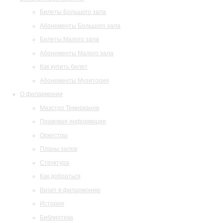
Билеты Большого зала
Абонементы Большого зала
Билеты Малого зала
Абонементы Малого зала
Как купить билет
Абонементы Музитория
О филармонии
Маэстро Темирканов
Правовая информация
Оркестры
Планы залов
Структура
Как добраться
Визит в филармонию
История
Библиотека