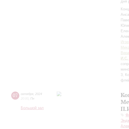
дня 
Конц
Анса
Пав
Юли
Елен
Але
Игор
Мих
Вера
И.С.
сопр
мино
3, К
флей
Ко
07
октября
,
2024
20:00
,
Пн
Ме
П.
Большой зал
Ф
Энд
Але