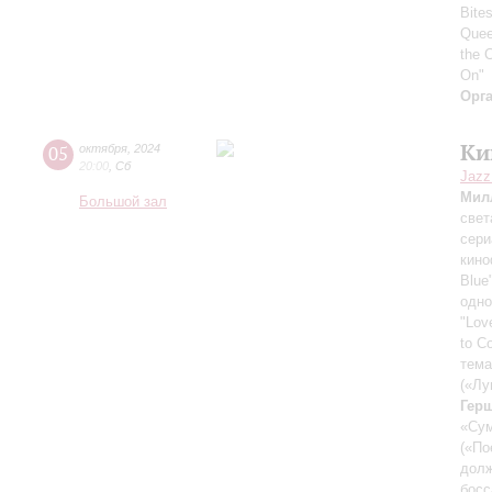
Bites
Quee
the 
On"
Орг
Ки
05
октября
,
2024
20:00
,
Сб
Jazz
Мил
Большой зал
свет
сери
кин
Blue
одно
"Lov
to C
тема
(«Лу
Гер
«Су
(«По
долж
босс