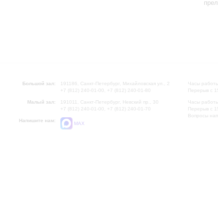
пре
Большой зал:
191186, Санкт-Петербург, Михайловская ул., 2
Часы работы
+7 (812) 240-01-00, +7 (812) 240-01-80
Перерыв с 1
Малый зал:
191011, Санкт-Петербург, Невский пр., 30
Часы работы
+7 (812) 240-01-00, +7 (812) 240-01-70
Перерыв с 1
Вопросы на
Напишите нам:
MAX