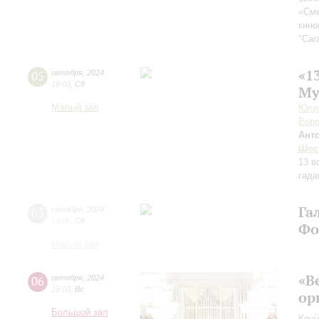
«Сме
кин
"Car
«1
05
октября
,
2024
19:00
,
Сб
Му
Малый зал
Юлия
Воро
Ант
Шос
13 в
гада
Га
05
октября
,
2024
19:00
,
Сб
Фо
Малый зал
«В
06
октября
,
2024
15:00
,
Вс
ор
Большой зал
Конц