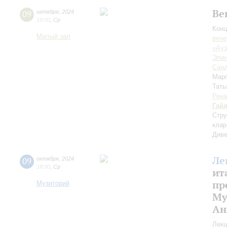
Ве
09
октября
,
2024
19:00
,
Ср
Конц
Малый зал
вече
«Ауэ
Элин
Санд
Марг
Тать
Рена
Гай
Стру
клар
Диве
Ле
09
октября
,
2024
18:00
,
Ср
ит
пр
Музиторий
Му
Ан
Лекц