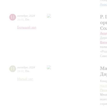
Анас
Р.
11
октября
,
2024
20:00
,
Пт
ор
Со
Большой зал
Ака
Дири
Ваг
голо
«Роз
Сим
Ма
11
октября
,
2024
19:00
,
Пт
Да
Малый зал
Конц
пос
Про
Мяс
маж
скри