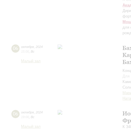
Ака
Дири
фор
Моц
для 
рожд
Ба
06
октября
,
2024
15:00
,
Вс
Ка
Ба
Малый зал
Конц
Для 
Каме
Соли
Мар
Ната
Ио
06
октября
,
2024
19:00
,
Вс
Фр
Малый зал
К 34