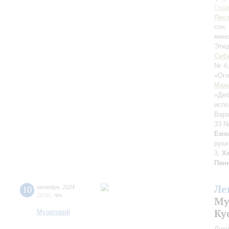
Глаз
Лис
соч.
мино
Этюд
Сиб
№ 4
«Огн
Маж
«Де
испо
Варш
33 №
Еме
руки
3;
Х
Пан
Ле
10
октября
,
2024
18:00
,
Чт
Му
Ку
Музиторий
Лекц