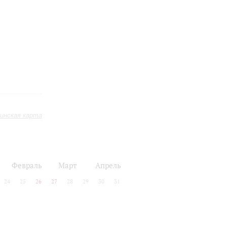
инская карта
Февраль
Март
Апрель
24
25
26
27
28
29
30
31