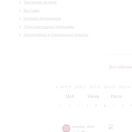
Творческие встречи
Выставки
Издания филармонии
Образовательные программы
Инклюзивные и специальные проекты
Все событи
2019/20
2020/21
2021/22
2022/23
2023/24
2024/25
2025/26
2026/27
Май
Июнь
Июль
1
2
3
4
5
6
7
8
20
октября
,
2024
15:00
,
Вс