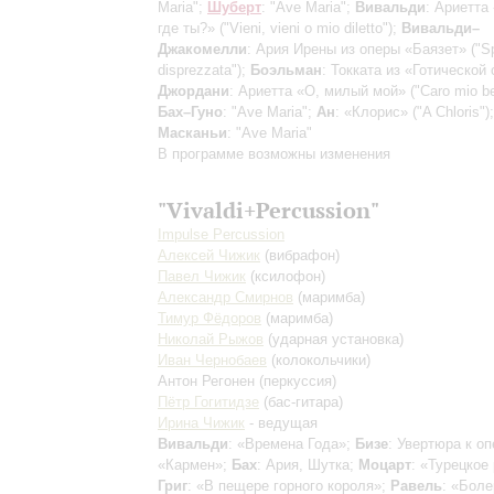
Maria";
Шуберт
: "Ave Maria";
Вивальди
: Ариетта
где ты?» ("Vieni, vieni o mio diletto");
Вивальди–
Джакомелли
: Ария Ирены из оперы «Баязет» ("S
disprezzata");
Боэльман
: Токката из «Готической
Джордани
: Ариетта «О, милый мой» ("Caro mio b
Бах–Гуно
: "Ave Maria";
Ан
: «Клорис» ("A Chloris");
Масканьи
: "Ave Maria"
В программе возможны изменения
"Vivaldi+Percussion"
Impulse Percussion
Алексей Чижик
(вибрафон)
Павел Чижик
(ксилофон)
Александр Смирнов
(маримба)
Тимур Фёдоров
(маримба)
Николай Рыжов
(ударная установка)
Иван Чернобаев
(колокольчики)
Антон Регонен
(перкуссия)
Пётр Гогитидзе
(бас-гитара)
Ирина Чижик
- ведущая
Вивальди
: «Времена Года»;
Бизе
: Увертюра к оп
«Кармен»;
Бах
: Ария, Шутка;
Моцарт
: «Турецкое
Григ
: «В пещере горного короля»;
Равель
: «Боле