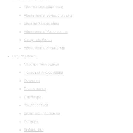
Билеты Большого зала
Абонементы Большого зала
Билеты Малого зала
Абонементы Малого зала
Как купить билет
Абонементы Музитория
О филармонии
Маэстро Темирканов
Правовая информация
Оркестры
Планы залов
Структура
Как добраться
Визит в филармонию
История
Библиотека