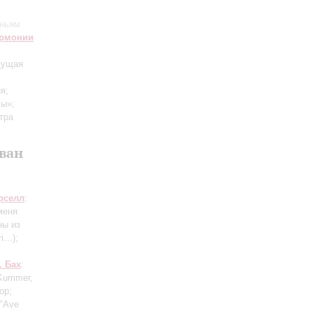
еньям
армонии
дущая
я;
сы»;
тра
Иван
рселл
:
меня
ны из
ri…)
;
. Бах
:
 Kummer,
ор;
"Ave