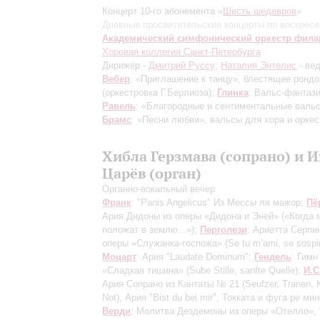
Концерт 10-го абонемента «
Шесть шедевров
»
Дневные просветительские концерты по воскрес
Академический симфонический оркестр фил
Хоровая коллегия Санкт-Петербурга
Дирижёр -
Дмитрий Руссу
;
Наталия Энтелис
- ве
Вебер
: «Приглашение к танцу», блестящее рондо
(оркестровка Г.Берлиоза);
Глинка
: Вальс-фантази
Равель
: «Благородные и сентиментальные валь
Брамс
: «Песни любви», вальсы для хора и оркес
Хибла Герзмава (сопрано) и 
Царёв (орган)
Органно-вокальный вечер
Франк
: "Panis Angelicus"
Из Мессы ля мажор
;
Пё
Ария Дидоны из оперы «Дидона и Эней» («Когда 
положат в землю...»);
Перголези
: Ариетта Серпи
оперы «Служанка-госпожа»
(Se tu m’ami, se sospi
Моцарт
: Ария "Laudate Dominum";
Гендель
: Гимн
«Сладкая тишина»
(Sube Stille, sanfte Quelle)
;
И.С
Ария Сопрано из Кантаты № 21
(Seufzer, Tranen,
Not)
, Ария "Bist du bei mir", Токката и фуга ре мин
Верди
: Молитва Дездемоны из оперы «Отелло», 