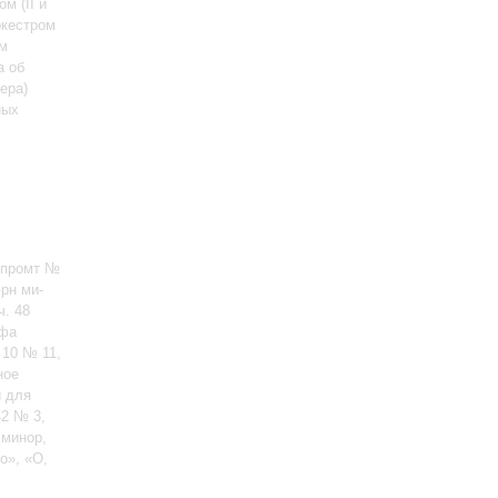
ром
(II и
ркестром
ом
а об
ера)
ных
кспромт №
рн ми-
ч. 48
 фа
 10 № 11,
ное
й для
42 № 3,
 минор,
о», «О,