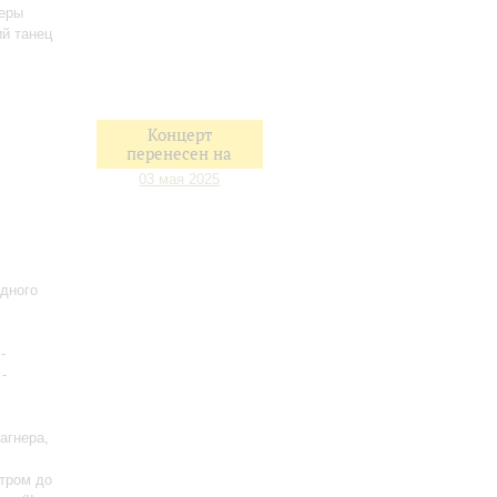
перы
ий танец
Концерт
перенесен на
03 мая 2025
одного
-
-
агнера,
стром до