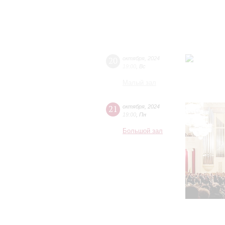
20
октября
,
2024
19:00
,
Вс
Малый зал
21
октября
,
2024
19:00
,
Пн
Большой зал