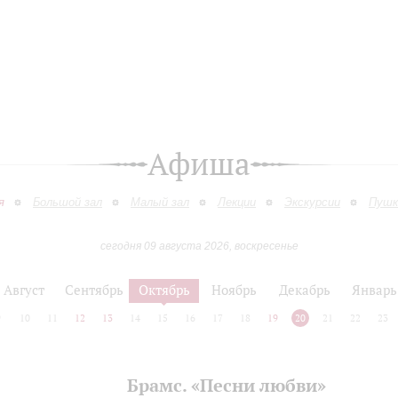
Афиша
я
Большой зал
Малый зал
Лекции
Экскурсии
Пушк
сегодня 09 августа 2026, воскресенье
Август
Сентябрь
Октябрь
Ноябрь
Декабрь
Январь
9
10
11
12
13
14
15
16
17
18
19
20
21
22
23
Брамс. «Песни любви»