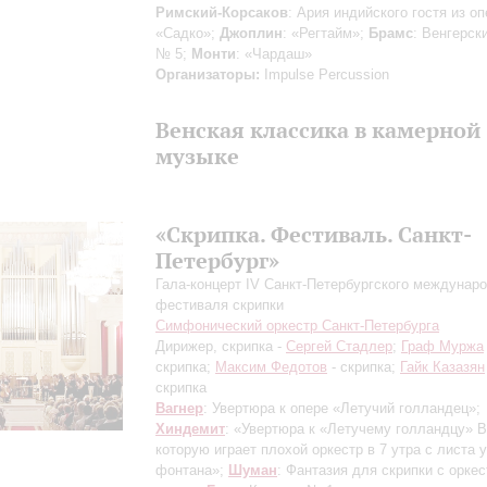
Римский-Корсаков
: Ария индийского гостя из о
«Садко»;
Джоплин
: «Регтайм»;
Брамс
: Венгерск
№ 5;
Монти
: «Чардаш»
Организаторы:
Impulse Percussion
Венская классика в камерной
музыке
«Скрипка. Фестиваль. Санкт-
Петербург»
Гала-концерт IV Санкт-Петербургского междунар
фестиваля скрипки
Симфонический оркестр Санкт-Петербурга
Дирижер, скрипка -
Сергей Стадлер
;
Граф Муржа
скрипка;
Максим Федотов
- скрипка;
Гайк Казазян
скрипка
Вагнер
: Увертюра к опере «Летучий голландец»;
Хиндемит
: «Увертюра к «Летучему голландцу» В
которую играет плохой оркестр в 7 утра с листа у
фонтана»;
Шуман
: Фантазия для скрипки с орке