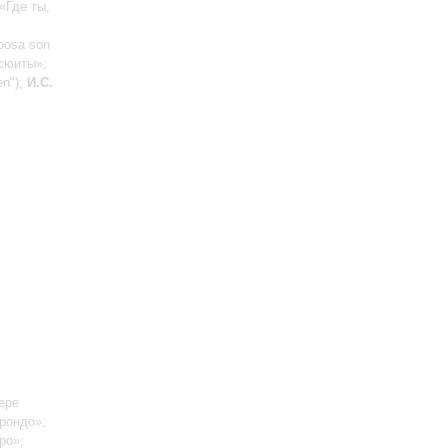
 «Где ты,
posa son
 сюиты»;
en");
И.С.
ере
 рондо»;
ро»;