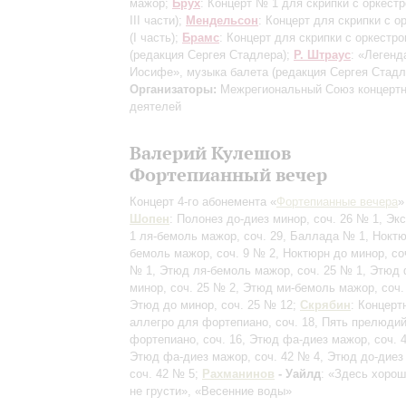
мажор;
Брух
: Концерт № 1 для скрипки с оркест
III части)
;
Мендельсон
: Концерт для скрипки с о
(I часть)
;
Брамс
: Концерт для скрипки с оркестр
(редакция Сергея Стадлера)
;
Р. Штраус
: «Легенд
Иосифе», музыка балета
(редакция Сергея Стадл
Организаторы:
Межрегиональный Союз концерт
деятелей
Валерий Кулешов
Фортепианный вечер
Концерт 4-го абонемента «
Фортепианные вечера
»
Шопен
: Полонез до-диез минор, соч. 26 № 1, Э
1 ля-бемоль мажор, соч. 29, Баллада № 1, Ноктю
бемоль мажор, соч. 9 № 2, Ноктюрн до минор, со
№ 1, Этюд ля-бемоль мажор, соч. 25 № 1, Этюд
минор, соч. 25 № 2, Этюд ми-бемоль мажор, соч.
Этюд до минор, соч. 25 № 12;
Скрябин
: Концерт
аллегро для фортепиано, соч. 18, Пять прелюди
фортепиано, соч. 16, Этюд фа-диез мажор, соч. 
Этюд фа-диез мажор, соч. 42 № 4, Этюд до-диез
соч. 42 № 5;
Рахманинов
- Уайлд
: «Здесь хорош
не грусти», «Весенние воды»