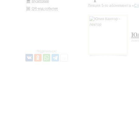
Музиторий
Лекция 5-го абонемента «
Сл
QR-код события
Юл
лек
Поделиться: