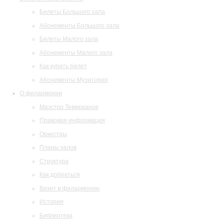
Билеты Большого зала
Абонементы Большого зала
Билеты Малого зала
Абонементы Малого зала
Как купить билет
Абонементы Музитория
О филармонии
Маэстро Темирканов
Правовая информация
Оркестры
Планы залов
Структура
Как добраться
Визит в филармонию
История
Библиотека