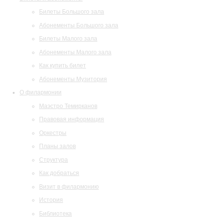
Билеты Большого зала
Абонементы Большого зала
Билеты Малого зала
Абонементы Малого зала
Как купить билет
Абонементы Музитория
О филармонии
Маэстро Темирканов
Правовая информация
Оркестры
Планы залов
Структура
Как добраться
Визит в филармонию
История
Библиотека