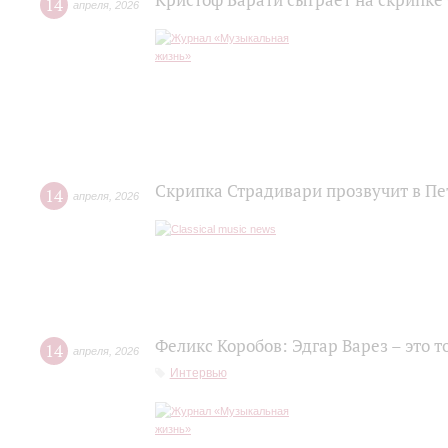
Кристоф Барати сыграет на скрипке
14
апреля
,
2026
Скрипка Страдивари прозвучит в П
14
апреля
,
2026
Феликс Коробов: Эдгар Варез – это т
14
апреля
,
2026
Интервью