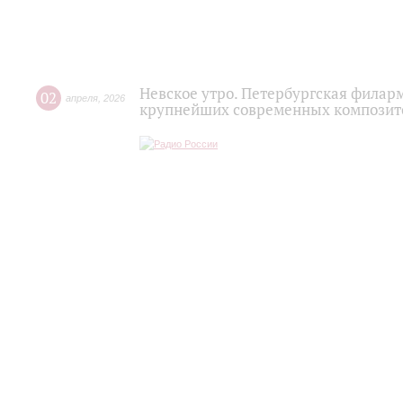
Невское утро. Петербургская филар
02
апреля
,
2026
крупнейших современных композито