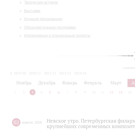
Творческие встречи
Выставки
Издания филармонии
Образовательные программы
Инклюзивные и специальные проекты
сегодн
2019/20
2020/21
2021/22
2022/23
2023/24
2024/25
2025/26
Ноябрь
Декабрь
Январь
Февраль
Март
А
1
2
3
4
5
6
7
8
9
10
11
12
13
14
Невское утро. Петербургская филар
02
апреля
,
2026
крупнейших современных композито