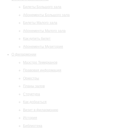
Билеты Большого зала
Абонементы Большого зала
Билеты Малого зала
Абонементы Малого зала
Как купить билет
Абонементы Музитория
О филармонии
Маэстро Темирканов
Правовая информация
Оркестры
Планы залов
Структура
Как добраться
Визит в филармонию
История
Библиотека