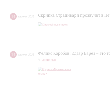
Скрипка Страдивари прозвучит в П
14
апреля
,
2026
Феликс Коробов: Эдгар Варез – это т
14
апреля
,
2026
Интервью