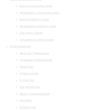
Билеты Большого зала
Абонементы Большого зала
Билеты Малого зала
Абонементы Малого зала
Как купить билет
Абонементы Музитория
О филармонии
Маэстро Темирканов
Правовая информация
Оркестры
Планы залов
Структура
Как добраться
Визит в филармонию
История
Библиотека