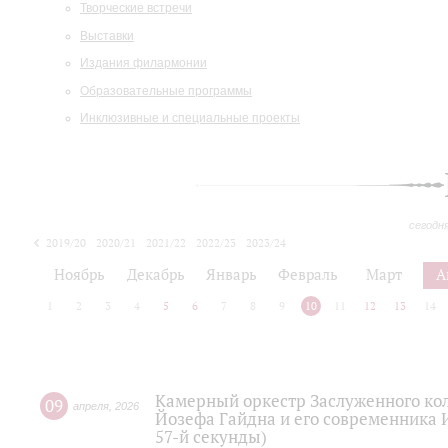
Творческие встречи
Выставки
Издания филармонии
Образовательные программы
Инклюзивные и специальные проекты
сегодн
2019/20
2020/21
2021/22
2022/23
2023/24
2024/25
2025/26
Ноябрь
Декабрь
Январь
Февраль
Март
А
1
2
3
4
5
6
7
8
9
10
11
12
13
14
Камерный оркестр Заслуженного кол
09
апреля
,
2026
Йозефа Гайдна и его современника 
57-й секунды)