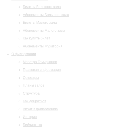
Билеты Большого зала
Абонементы Большого зала
Билеты Малого зала
Абонементы Малого зала
Как купить билет
Абонементы Музитория
О филармонии
Маэстро Темирканов
Правовая информация
Оркестры
Планы залов
Структура
Как добраться
Визит в филармонию
История
Библиотека