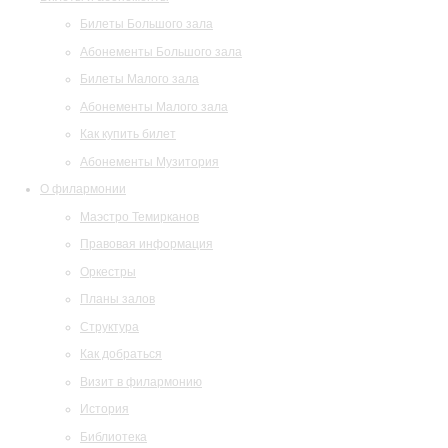
Билеты Большого зала
Абонементы Большого зала
Билеты Малого зала
Абонементы Малого зала
Как купить билет
Абонементы Музитория
О филармонии
Маэстро Темирканов
Правовая информация
Оркестры
Планы залов
Структура
Как добраться
Визит в филармонию
История
Библиотека