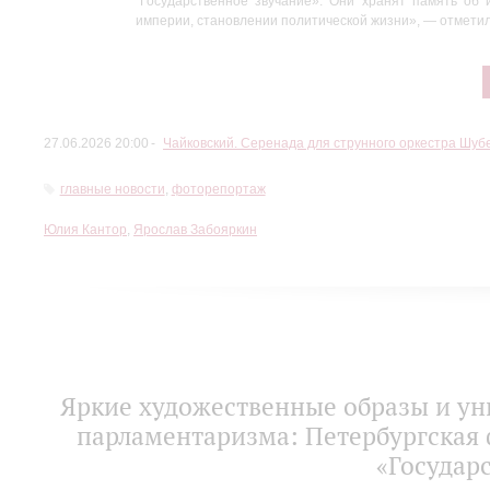
“Государственное звучание». Они хранят память об 
оркестр ЗКР.
империи, становлении политической жизни», — отмети
Фото: Стас
Левшин
27.06.2026 20:00
Чайковский. Серенада для струнного оркестра Шу
главные новости
,
фоторепортаж
Юлия Кантор
,
Ярослав Забояркин
Яркие художественные образы и ун
парламентаризма: Петербургская 
«Государ