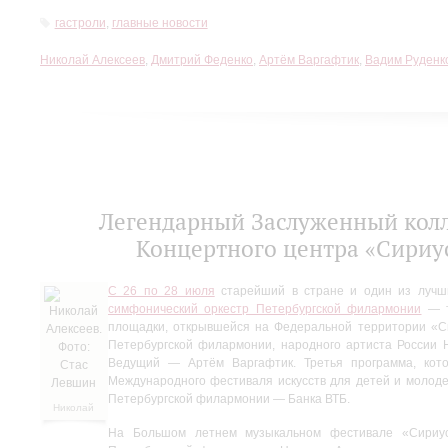
гастроли
,
главные новости
Николай Алексеев
,
Дмитрий Феденко
,
Артём Варгафтик
,
Вадим Руденк
Легендарный Заслуженный колл
Концертного центра «Сириус
С 26 по 28 июля
старейший в стране и один из лучш
симфонический оркестр Петербургской филармонии
— т
площадки, открывшейся на Федеральной территории «Си
Петербургской филармонии, народного артиста России 
Ведущий — Артём Варгафтик. Третья программа, кото
Международного фестиваля искусств для детей и молод
Петербургской филармонии — Банка ВТБ.
Николай
Алексеев.
На Большом летнем музыкальном фестивале «Сириус
Фото: