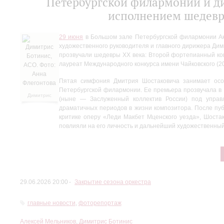
Петербургской филармонии и д
исполнением шедевр
29 июня
в Большом зале Петербургской филармонии Ак
художественного руководителя и главного дирижера Дим
прозвучали шедевры XX века: Второй фортепианный кон
лауреат Международного конкурса имени Чайковского 
Пятая симфония Дмитрия Шостаковича занимает особ
Петербургской филармонии. Ее премьера прозвучала в 
Димитрис
(ныне — Заслуженный коллектив России) под управ
Ботинис,
драматичных периодов в жизни композитора. После пуб
АСО. Фото:
критике оперу «Леди Макбет Мценского уезда», Шоста
Анна
повлияли на его личность и дальнейший художественный
Флегонтова
29.06.2026 20:00
Закрытие сезона оркестра
главные новости
,
фоторепортаж
Алексей Мельников
,
Димитрис Ботинис