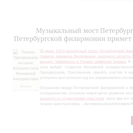
Музыкальный мост Петербург 
Петербургской филармонии примет 
30 июня 105-й концертный сезон Петербургской фи
главного дирижера Филармонии, народного артиста
концерт Чайковского и Первая симфония Брамса
. В
зала выйдет студентка Московской государственн
Однодворцева. Приглашение принять участие в к
успешного выступления под его управлением в составе
Полина
Отношения между Петербургской филармонией и Мо
Однодворцева
сотрудничестве, получили новый виток развития по
на сцене
концерта со студенческим оркестром
: сразу два его
Большого зала
лучших оркестров мира – Заслуженным коллективом Р
Московской
консерватории