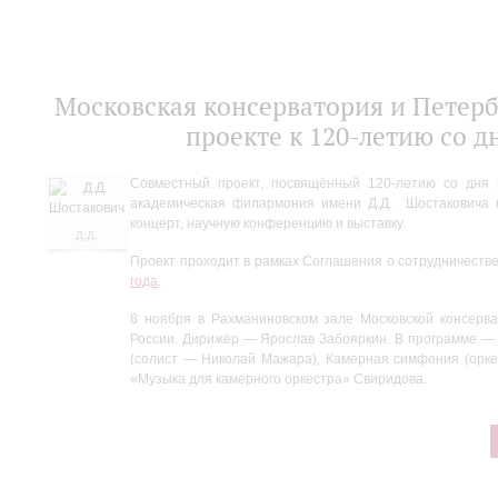
Московская консерватория и Петер
проекте к 120-летию со 
Совместный проект, посвящённый 120‑летию со дня 
академическая филармония имени Д.Д. Шостаковича и
концерт, научную конференцию и выставку.
Д.Д.
Шостакович
Проект проходит в рамках Соглашения о сотрудничеств
года
.
8 ноября в Рахманиновском зале Московской консерва
России. Дирижёр — Ярослав Забояркин. В программе — 
(солист — Николай Мажара), Камерная симфония (оркес
«Музыка для камерного оркестра» Свиридова.