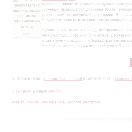
вечеров» – одного из крупнейших музыкальных соб
уроженца, выдающегося дирижера Юрия Темиркан
управлением петербургских дирижеров Ярослав
Государственного музыкального театра Кабардино-Б
Публика была готова к приезду петербургского ор
Фото
несколько “прошлогодних” слушателей рассказали 
предоставлено
высоко ценят сохранение в Петербурге памяти о М
организаторами
столичного мастерства и искренне ценящий этот 
фестиваля
Темиркановские
вечера
31.07.2026 19:00
Нальчик Вечер первый
01.08.2026 19:00
Нальчик 
гастроли
,
главные новости
Азамат Лакунов
,
Алексей Ньяга
,
Ярослав Забояркин