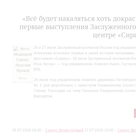
«Всё будет накаляться хоть докра
первые выступления Заслуженного
центре «Сир
26 и 27 июля Заслуженный коллектив России под управле
Алексеева исполнил первые в своей истории программы
фестиваля «Сириус». 28 июля Заслуженный коллектив Ро
Роза Хутор» — под управлением Алексея Ньяги. Гастро
ВТБ.
Фото:
26 июля под управлением главного дирижера Петербург
Медиадом
№ 2 для фортепиано с оркестром Рахманинова (солист
Сириус.
Глинки, Рапсодию на тему Паганини Рахманинова (сол
Ярослав
Варгафтик.
Яровой
26.07.2026 18:00
Сириус Вечер первый
27.07.2026 19:00
Сириус Ве