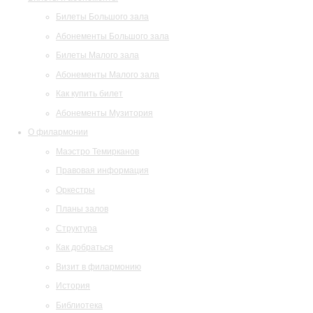
Билеты Большого зала
Абонементы Большого зала
Билеты Малого зала
Абонементы Малого зала
Как купить билет
Абонементы Музитория
О филармонии
Маэстро Темирканов
Правовая информация
Оркестры
Планы залов
Структура
Как добраться
Визит в филармонию
История
Библиотека