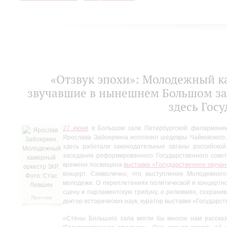
«Отзвук эпохи»: Молодежный к
звучавшие в нынешнем Большом за
здесь Госу
27 июня
в Большом зале Петербургской филармонии
Ярослава Забояркина исполнил шедевры Чайковского, 
здесь работали законодательные органы российской
заседания реформированного Государственного сове
времени посвящена
выставка «Государственное звучан
концерт. Символично, что выступление Молодежного
молодежи. О переплетениях политической и концертно
сцену и парламентскую трибуну, о реликвиях, сохрани
Ярослав
доктор исторических наук, куратор выставки «Государст
Забояркин,
Молодежный
«Стены Большого зала могли бы многое нам рассказа
камерный