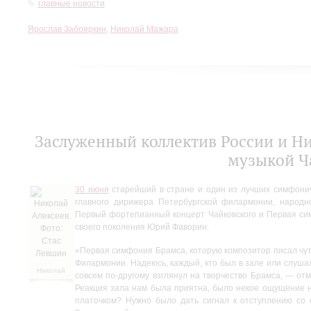
главные новости
Ярослав Забояркин
,
Николай Мажара
Заслуженный коллектив России и Н
музыкой Ч
30 июня
старейший в стране и один из лучших симфонич
главного дирижера Петербургской филармонии, народн
Первый фортепианный концерт Чайковского и Первая си
своего поколения Юрий Фаворин.
«Первая симфония Брамса, которую композитор писал чут
Филармонии. Надеюсь, каждый, кто был в зале или слушал
Николай
совсем по-другому взглянул на творчество Брамса, — о
Алексеев.
Реакция зала нам была приятна, было некое ощущение н
Фото:
платочком? Нужно было дать сигнал к отступлению со 
Стас