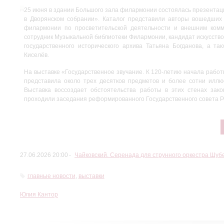
25 июня в здании Большого зала филармонии состоялась презентаци
в Дворянском собрании». Каталог представили авторы вошедших 
филармонии по просветительской деятельности и внешним комму
сотрудник Музыкальной библиотеки Филармонии, кандидат искусство
государственного исторического архива Татьяна Богданова, а та
Киселёв.
На выставке «Государственное звучание. К 120-летию начала рабо
представила около трех десятков предметов и более сотни иллю
Выставка воссоздает обстоятельства работы в этих стенах зако
проходили заседания реформированного Государственного совета Ро
27.06.2026 20:00
Чайковский. Серенада для струнного оркестра Шу
главные новости
,
выставки
Юлия Кантор