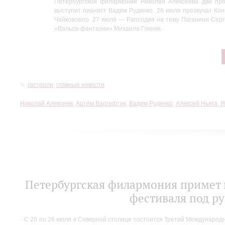
Петербургской филармонии Николая Алексеева две пр
Стас
выступит пианист Вадим Руденко. 26 июля прозвучат К
Левшин
Чайковского. 27 июля — Рапсодия на тему Паганини Сер
«Вальса-фантазии» Михаила Глинки.
гастроли
,
главные новости
Николай Алексеев
,
Артём Варгафтик
,
Вадим Руденко
,
Алексей Ньяга
,
Я
Петербургская филармония примет 
фестиваля под р
С 20 по 26 июля в Северной столице состоится Третий Международны