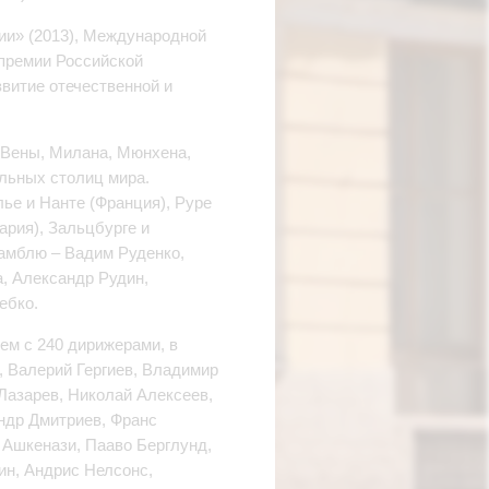
ии» (2013), Международной
 премии Российской
звитие отечественной и
 Вены, Милана, Мюнхена,
льных столиц мира.
ье и Нанте (Франция), Руре
ария), Зальцбурге и
самблю – Вадим Руденко,
а, Александр Рудин,
ебко.
ем с 240 дирижерами, в
, Валерий Гергиев, Владимир
Лазарев, Николай Алексеев,
ндр Дмитриев, Франс
 Ашкенази, Пааво Берглунд,
ин, Андрис Нелсонс,