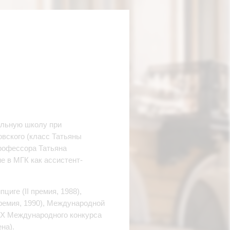
альную школу при
овского (класс Татьяны
профессора Татьяна
е в МГК как ассистент-
циге (II премия, 1988),
премия, 1990), Международной
, Х Международного конкурса
на).