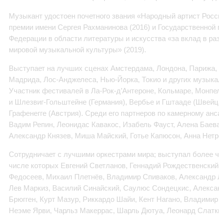
Музыкант удостоен почетного звания «Народный артист Росс
премии имени Сергея Рахманинова (2016) и Государственной
Федерации в области литературы и искусства «за вклад в ра
мировой музыкальной культуры» (2019).
Выступает на лучших сценах Амстердама, Лондона, Парижа,
Мадрида, Лос-Анджелеса, Нью-Йорка, Токио и других музыка
Участник фестивалей в Ла-Рок-д’Антероне, Кольмаре, Монпел
и Шлезвиг-Гольштейне (Германия), Вербье и Гштааде (Швейц
Графенегге (Австрия). Среди его партнеров по камерному ан
Вадим Репин, Леонидас Кавакос, Изабель Фауст, Алена Баев
Александр Князев, Миша Майский, Готье Капюсон, Анна Нетр
Сотрудничает с лучшими оркестрами мира; выступал более ч
числе которых Евгений Светланов, Геннадий Рождественский
Федосеев, Михаил Плетнёв, Владимир Спиваков, Александр 
Лев Маркиз, Василий Синайский, Саулюс Сондецкис, Алекса
Брюгген, Курт Мазур, Риккардо Шайи, Кент Нагано, Владимир
Неэме Ярви, Чарльз Макеррас, Шарль Дютуа, Леонард Слатк