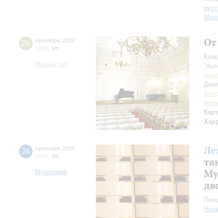
русс
Миха
От
26
сентября
,
2024
19:00
,
Чт
Конц
Малый зал
"Aco
Ильд
Дми
Вла
Але
Кар
Хар
Ле
26
сентября
,
2024
18:00
,
Чт
та
Му
Музиторий
дв
Лекц
Ната