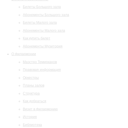
Билеты Большого зала
Абонементы Большого зала
Билеты Малого зала
Абонементы Малого зала
Как купить билет
Абонементы Музитория
О филармонии
Маэстро Темирканов
Правовая информация
Оркестры
Планы залов
Структура
Как добраться
Визит в филармонию
История
Библиотека