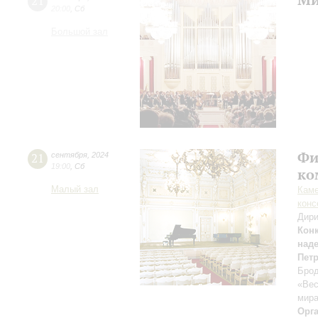
21
20:00
,
Сб
Большой зал
Фи
21
сентября
,
2024
19:00
,
Сб
ко
Малый зал
Каме
конс
Дири
Кон
над
Пет
Брод
«Вес
мира
Орг