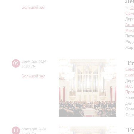
Ле
Большой зал
О
Орке
Дири
Анто
Миха
Пет
Рад
Жар
"F
09
сентября
,
2024
20:00
,
Пн
Санк
симф
Большой зал
Дири
И.С.
Про
Конц
для 
Орг
Фила
"F
11
сентября
,
2024
20:00
,
Ср