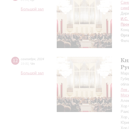
Санк
симф
Большой зал
Дири
И.С.
Про
Конц
Орг
Фила
Кн
12
сентября
,
2024
19:00
,
Чт
Ру
Большой зал
Мара
Губе
обла
Лев 
Моск
Алек
Хор 
Раис
Хор 
Юри
Хор 