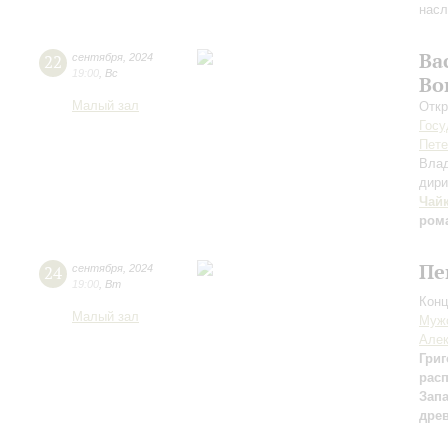
насл
Ва
22
сентября
,
2024
19:00
,
Вс
Во
Малый зал
Откр
Госу
Пете
Вла
дири
Чай
ром
Пе
24
сентября
,
2024
19:00
,
Вт
Конц
Малый зал
Мужс
Алек
Григ
рас
Зап
дре