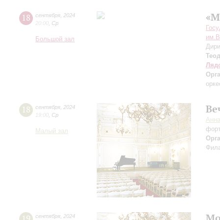
«М
18
сентября
,
2024
20:00
,
Ср
Госу
им.В
Большой зал
Дири
Тео
Ляд
Орг
орке
Ве
18
сентября
,
2024
19:00
,
Ср
Анн
фор
Малый зал
Орг
Фила
Мо
19
сентября
,
2024