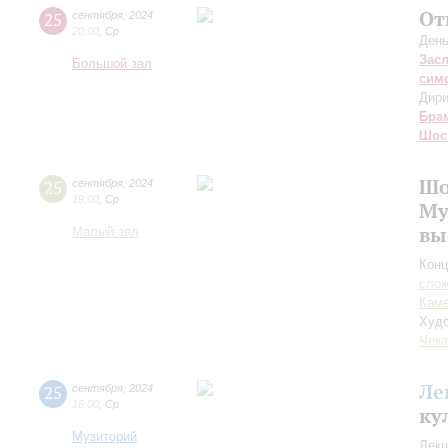
От
25
сентября
,
2024
20:00
,
Ср
День
Зас
Большой зал
сим
Дири
Бра
Шос
Шо
25
сентября
,
2024
19:00
,
Ср
Му
вы
Малый зал
Конц
сло
Каме
Худо
Чека
Ле
25
сентября
,
2024
18:00
,
Ср
ку
Музиторий
Лекц