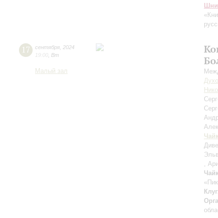
Шни
«Кни
русс
Ко
17
сентября
,
2024
19:00
,
Вт
Бо
Малый зал
Межд
Духо
Нико
Сер
Серг
Анд
Але
Чай
Диве
Эльв
, Ар
Чай
«Пик
Клуг
Орг
обла