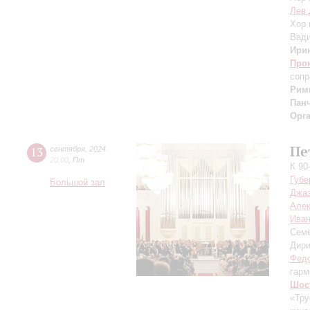
Лев 
Хор 
Вад
Ири
Про
сопр
Рим
Пан
Орг
Пе
13
сентября
,
2024
20:00
,
Пт
К 90
Губе
Большой зал
Джаз
Але
Иван
Сем
Дири
Федо
гарм
Шос
«Тру