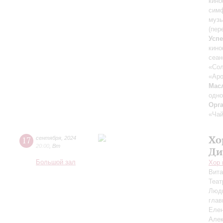
кино
симф
музы
(пер
Усп
кин
сеан
«Сол
«Аро
Мас
одн
Орг
«Чай
Хо
17
сентября
,
2024
20:00
,
Вт
Ди
Большой зал
Хор 
Вит
Теат
Люд
глав
Еле
Але