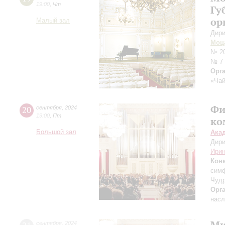
19:00
,
Чт
Гу
ор
Малый зал
Дири
Моц
№ 20
№ 7
Орг
«Чай
Фи
20
сентября
,
2024
19:00
,
Пт
ко
Большой зал
Ака
Дири
Ирин
Кон
симф
Чудр
Орг
насл
Ми
сентября
,
2024