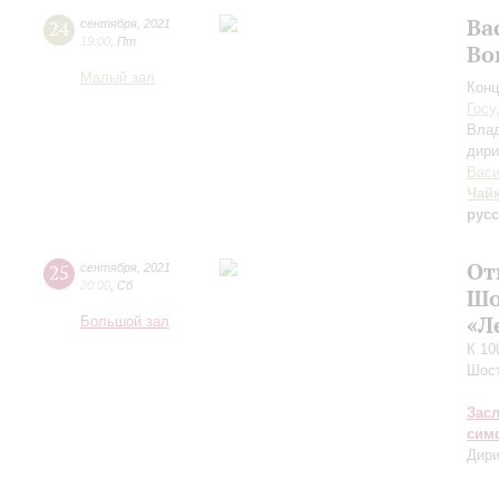
Ва
24
сентября
,
2021
19:00
,
Пт
Во
Малый зал
Конц
Госу
Вла
дири
Васи
Чай
рус
От
25
сентября
,
2021
20:00
,
Сб
Шо
«Л
Большой зал
К 10
Шос
Зас
сим
Дири