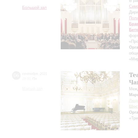
В ра
Симф
Большой зал
Дири
Поли
Бра
Бет
форт
«Пр
Орг
обще
«Ми
Tea
06
сентября
,
2021
19:00
,
Пн
Ча
Малый зал
Межд
Мар
Люд
Шос
Орг
«Три