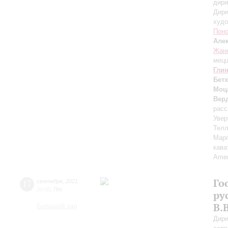
дири
Дири
худо
Пон
Але
Жанн
мецц
Гли
Бет
Моц
Вер
расс
Увер
Тел
Марг
кава
Аmen
Го
17
сентября
,
2021
20:00
,
Пт
ру
В.
Большой зал
Дири