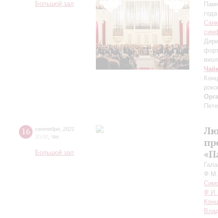
Большой зал
Памя
года
Санк
симф
Дири
фор
виол
Чай
Конц
роко
Орг
Пете
Лю
16
сентября
,
2021
20:00
,
Чт
пр
«П
Большой зал
Гала
Ф.М.
Симф
Ф.И.
Конц
Влад