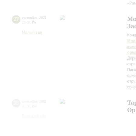
«Ром
Мо
27
сентября
,
2021
19:00
,
Пн
За
Малый зал
Конц
Мол
кол
орк
Дири
скри
Паг
орке
стру
орке
Та
28
сентября
,
2021
20:00
,
Вт
Ор
Большой зал