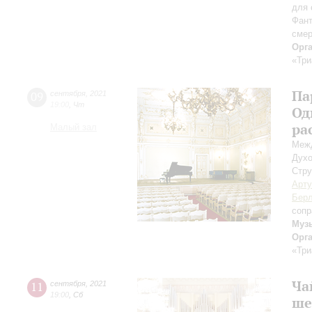
для 
Фант
смер
Орг
«Три
Па
09
сентября
,
2021
19:00
,
Чт
Од
ра
Малый зал
Межд
Духо
Стру
Арту
Берл
сопр
Муз
Орг
«Три
Ча
11
сентября
,
2021
19:00
,
Сб
ше