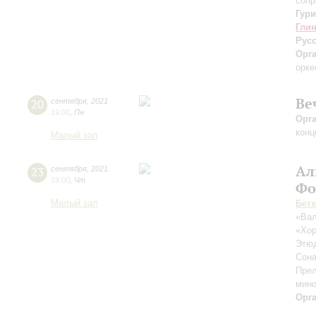
сопр
Гур
Гли
Рус
Орг
орке
Ве
20
сентября
,
2021
19:00
,
Пн
Орг
конц
Малый зал
Ал
23
сентября
,
2021
19:00
,
Чт
Фо
Малый зал
Бет
«Вал
«Хор
Этюд
Сон
Прел
мино
Орг