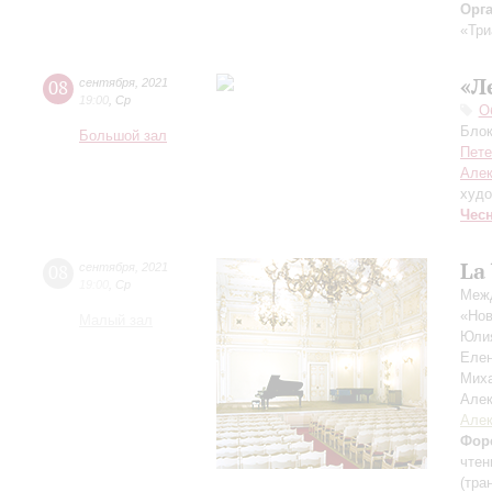
Орг
«Три
«Л
08
сентября
,
2021
19:00
,
Ср
О
Блок
Большой зал
Пете
Алек
худо
Чес
La
08
сентября
,
2021
19:00
,
Ср
Межд
«Нов
Малый зал
Юли
Еле
Мих
Але
Алек
Фор
чтен
(тра