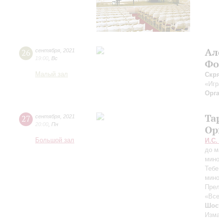
Ал
26
сентября
,
2021
19:00
,
Вс
Фо
Малый зал
Скр
«Игр
Орг
Та
27
сентября
,
2021
20:00
,
Пн
Ор
Большой зал
И.С.
до м
мин
Тебе
мин
Прел
«Все
Шос
Изма