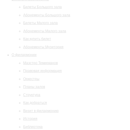
Билеты Большого зала
Абонементы Большого зала
Билеты Малого зала
Абонементы Малого зала
Как купить билет
Абонементы Музитория
О филармонии
Маэстро Темирканов
Правовая информация
Оркестры
Планы залов
Структура
Как добраться
Визит в филармонию
История
Библиотека