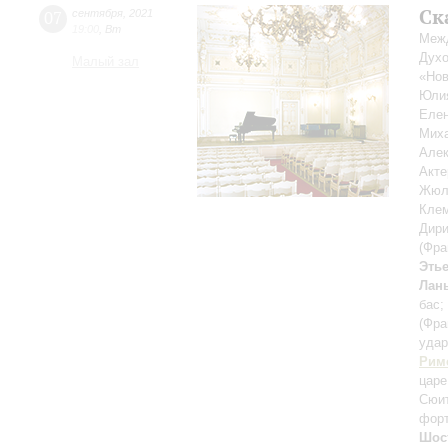
Ск
07
сентября
,
2021
19:00
,
Вт
Межд
Духо
Малый зал
«Нов
Юли
Еле
Мих
Але
Акт
Жюл
Кле
Дири
(Фра
Этье
Лан
бас;
(Фра
уда
Рим
царе
Cюит
форт
Шос