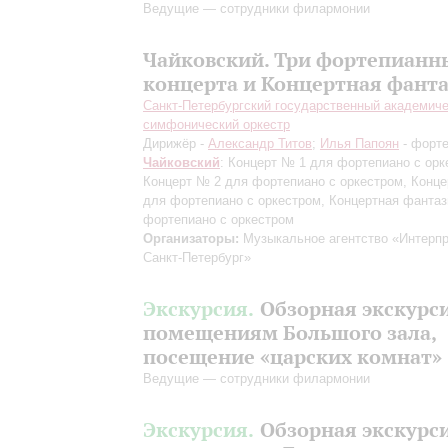
Ведущие — сотрудники филармонии
Чайковский. Три фортепианн
концерта и Концертная фант
Санкт-Петербургский государственный академич
симфонический оркестр
Дирижёр -
Александр Титов
;
Илья Папоян
- форт
Чайковский
: Концерт № 1 для фортепиано с орк
Концерт № 2 для фортепиано с оркестром, Конц
для фортепиано с оркестром, Концертная фантаз
фортепиано с оркестром
Организаторы:
Музыкальное агентство «Интерпр
Санкт-Петербург»
Экскурсия.
Обзорная экскурс
помещениям Большого зала,
посещение «царских комнат»
Ведущие — сотрудники филармонии
Экскурсия.
Обзорная экскурс