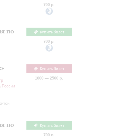
700 р.
ия по
Купить билет
700 р.
х»
Купить билет
1000 — 2500 р.
тр
а России
ритон;
ия по
Купить билет
700 р.