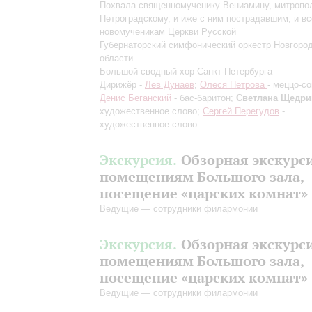
Похвала священномученику Вениамину, митропо
Петроградскому, и иже с ним пострадавшим, и в
новомученикам Церкви Русской
Губернаторский симфонический оркестр Новгоро
области
Большой сводный хор Санкт-Петербурга
Дирижёр -
Лев Дунаев
;
Олеся Петрова
- меццо-со
Денис Беганский
- бас-баритон;
Светлана Щедри
художественное слово;
Сергей Перегудов
-
художественное слово
Экскурсия.
Обзорная экскурс
помещениям Большого зала,
посещение «царских комнат»
Ведущие — сотрудники филармонии
Экскурсия.
Обзорная экскурс
помещениям Большого зала,
посещение «царских комнат»
Ведущие — сотрудники филармонии