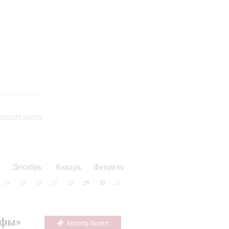
инская карта
Декабрь
Январь
Февраль
24
25
26
27
28
29
30
31
офы»
Купить билет