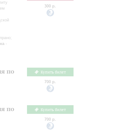
литу
300 р.
сем
дской
прано;
на
-
ия по
Купить билет
700 р.
ия по
Купить билет
700 р.