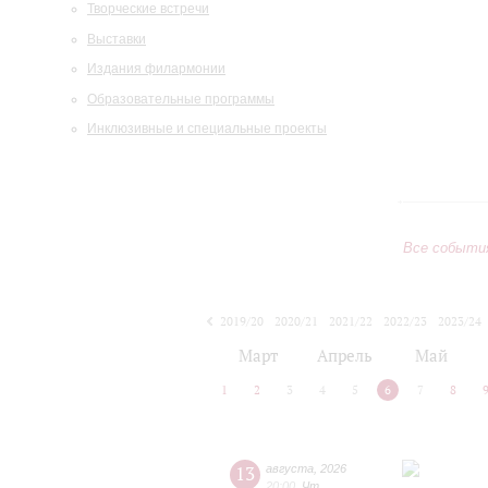
Творческие встречи
Выставки
Издания филармонии
Образовательные программы
Инклюзивные и специальные проекты
Все событи
2019/20
2020/21
2021/22
2022/23
2023/24
2024/25
2025/26
2026/27
Март
Апрель
Май
1
2
3
4
5
6
7
8
13
августа
,
2026
20:00
,
Чт