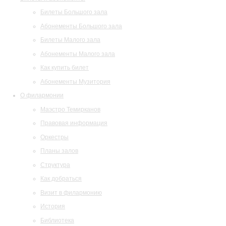
Билеты Большого зала
Абонементы Большого зала
Билеты Малого зала
Абонементы Малого зала
Как купить билет
Абонементы Музитория
О филармонии
Маэстро Темирканов
Правовая информация
Оркестры
Планы залов
Структура
Как добраться
Визит в филармонию
История
Библиотека