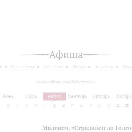
Афиша
я
Большой зал
Малый зал
Лекции
Экскурсии
Пушк
сегодня 06 августа 2026, четверг
Июнь
Июль
Август
Сентябрь
Октябрь
Ноябрь
9
10
11
12
13
14
15
16
17
18
19
20
21
22
23
Малевич. «Страдалец до Голг