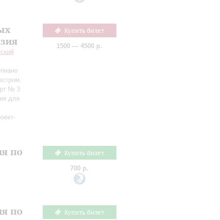
ых
Купить билет
азия
1500 — 4500 р.
еский
епиано
естром,
ерт № 3
ия для
оект-
ия по
Купить билет
700 р.
ия по
Купить билет