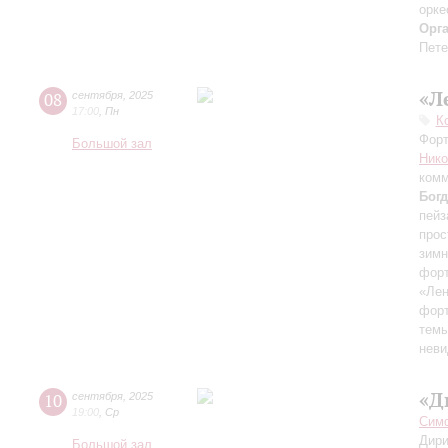
орке
Орг
Пете
«Л
08
сентября
,
2025
17:00
,
Пн
К
Форт
Большой зал
Ник
комм
Бог
пейз
прос
зимн
форт
«Лен
форт
темы
неви
«Д
10
сентября
,
2025
19:00
,
Ср
Симф
Дири
Большой зал