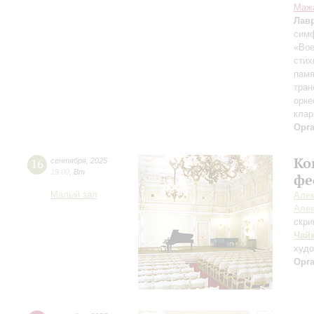
Маж
Лав
симф
«Вое
стих
памя
тран
орке
клар
Орг
Ко
16
сентября
,
2025
19:00
,
Вт
фе
Малый зал
Алек
Алек
скри
Чай
худ
Орг