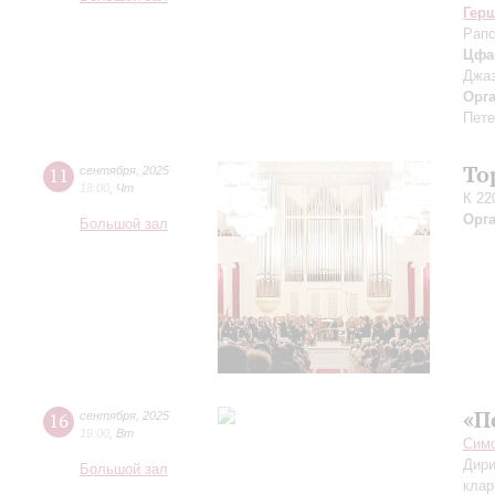
Гер
Рапс
Цфа
Джаз
Орг
Пете
То
11
сентября
,
2025
18:00
,
Чт
К 22
Орг
Большой зал
«П
16
сентября
,
2025
19:00
,
Вт
Симф
Дири
Большой зал
клар