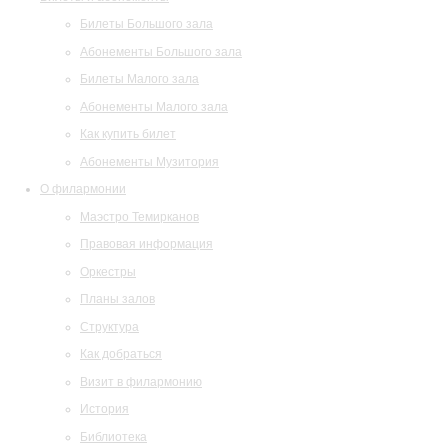
Билеты Большого зала
Абонементы Большого зала
Билеты Малого зала
Абонементы Малого зала
Как купить билет
Абонементы Музитория
О филармонии
Маэстро Темирканов
Правовая информация
Оркестры
Планы залов
Структура
Как добраться
Визит в филармонию
История
Библиотека