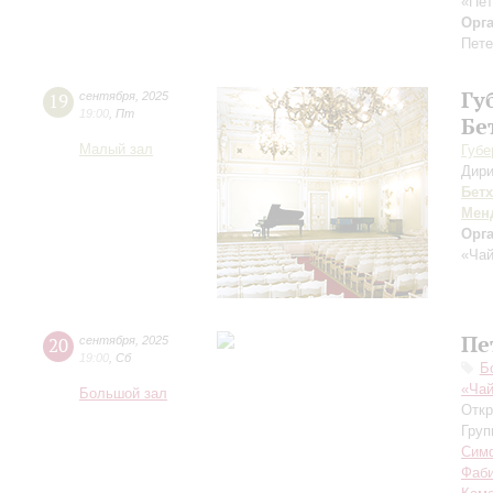
«Пет
Орг
Пете
Гу
19
сентября
,
2025
19:00
,
Пт
Бе
Малый зал
Губе
Дири
Бет
Мен
Орг
«Чай
Пе
20
сентября
,
2025
19:00
,
Сб
Б
«Чай
Большой зал
Откр
Груп
Симф
Фаб