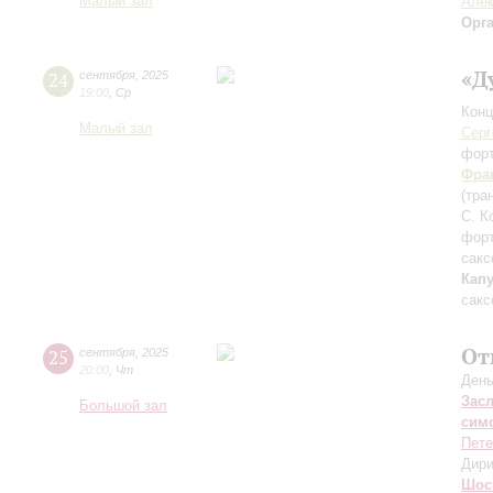
Малый зал
Алек
Орг
«Д
24
сентября
,
2025
19:00
,
Ср
Конц
Малый зал
Серг
фор
Фра
(тра
С. К
фор
сакс
Кап
сакс
От
25
сентября
,
2025
20:00
,
Чт
День
Зас
Большой зал
сим
Пете
Дири
Шос