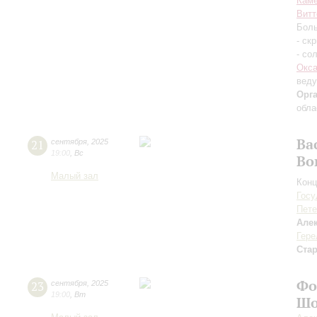
Каме
Витт
Боль
- ск
- со
Окса
вед
Орг
обла
Ва
21
сентября
,
2025
19:00
,
Вс
Во
Малый зал
Конц
Госу
Пете
Але
Гере
Ста
Фо
23
сентября
,
2025
19:00
,
Вт
Шо