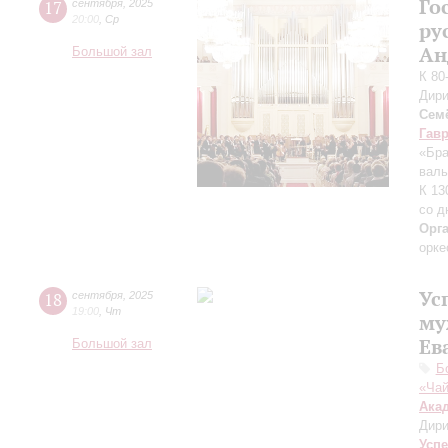
Го
17
сентября
,
2025
20:00
,
Ср
ру
Ан
Большой зал
К 80
Дири
Сем
Гав
«Бра
валь
К 13
со д
Орг
орке
Ус
18
сентября
,
2025
19:00
,
Чт
му
Ев
Большой зал
Б
«Чай
Ака
Дири
Усп