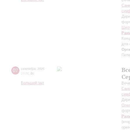
Санк
симф
Дири
фор
Шел
Рах
Конц
для 
Орг
Пете
Вс
07
сентября
,
2025
19:00
,
Вс
Се
Большой зал
Вече
Санк
симф
Дири
Оле
фор
Рах
(вто
орке