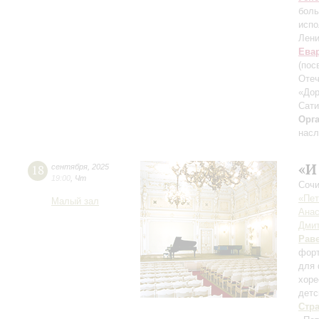
боль
испо
Лени
Ева
(пос
Отеч
«Дор
Сати
Орг
насл
«И
18
сентября
,
2025
19:00
,
Чт
Сочи
«Пет
Малый зал
Анас
Дмит
Рав
форт
для 
хоре
детс
Стр