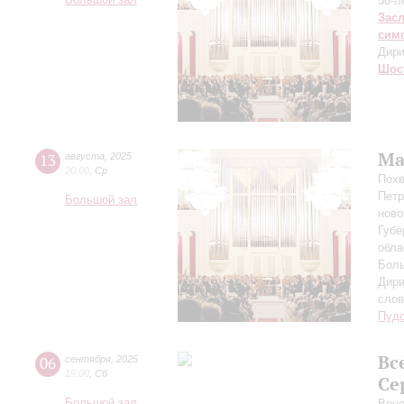
Большой зал
50-л
Зас
сим
Дири
Шос
Ма
13
августа
,
2025
20:00
,
Ср
Похв
Петр
Большой зал
ново
Губе
обла
Боль
Дири
сло
Пуд
Вс
06
сентября
,
2025
19:00
,
Сб
Се
Большой зал
Вече