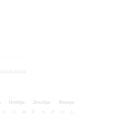
инская карта
ь
Ноябрь
Декабрь
Январь
24
25
26
27
28
29
30
31