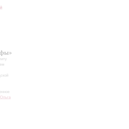
ий
офы»
литу
сем
дской
енное
Ольга