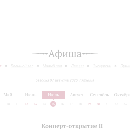
Афиша
я
Большой зал
Малый зал
Лекции
Экскурсии
Пушк
сегодня 07 августа 2026, пятница
Май
Июнь
Июль
Август
Сентябрь
Октябр
9
10
11
12
13
14
15
16
17
18
19
20
21
22
23
Концерт-открытие II