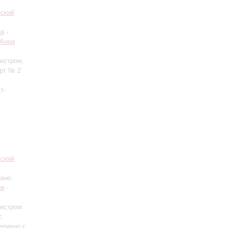
еский
ая
-
Анна
кестром,
ерт № 2
т-
еский
ано;
ов
-
кестром
с
епиано с