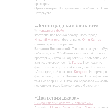
оркестром
Организаторы:
Филармоническое общество Санк
Петербурга
«Ленинградский блокнот»
Концерты в фойе
Фортепианная музыка осажденного города
Николай Мажара
- фортепиано;
Юлия Кантор
-
комментарии к программе
Богданов-Березовский
: Три пьесы из цикла «Ру
пейзажи», соч. 27
(«Волжская даль», «Степные
просторы», «Туманы над рекой»)
;
Кремлёв
: «Ва
зимних сумерек», соч. 3;
Гольц
: Прелюдии из
фортепианного цикла «24 прелюдии»;
Евлахов
:
«Ленинградский блокнот»;
Кочуров
: Интермеццо
фортепиано, соч. 12;
Каменский
: Сюита-фантази
темы из оперы Н.А. Римского-Корсакова «Сказан
невидимом граде Китеже и деве Февронии»
«Два гения джаза»
Симфонический оркестр «Таврический»
Дирижёр -
Михаил Голиков
;
Илья Папоян
- форте