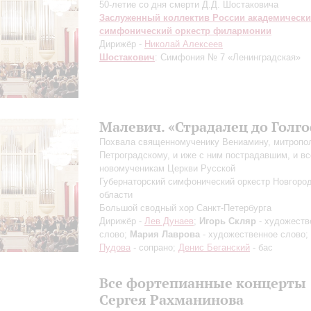
50-летие со дня смерти Д.Д. Шостаковича
Заслуженный коллектив России академическ
симфонический оркестр филармонии
Дирижёр -
Николай Алексеев
Шостакович
: Симфония № 7 «Ленинградская»
Малевич. «Страдалец до Голг
Похвала священномученику Вениамину, митропо
Петроградскому, и иже с ним пострадавшим, и в
новомученикам Церкви Русской
Губернаторский симфонический оркестр Новгоро
области
Большой сводный хор Санкт-Петербурга
Дирижёр -
Лев Дунаев
;
Игорь Скляр
- художеств
слово;
Мария Лаврова
- художественное слово;
Пудова
- сопрано;
Денис Беганский
- бас
Все фортепианные концерты
Сергея Рахманинова