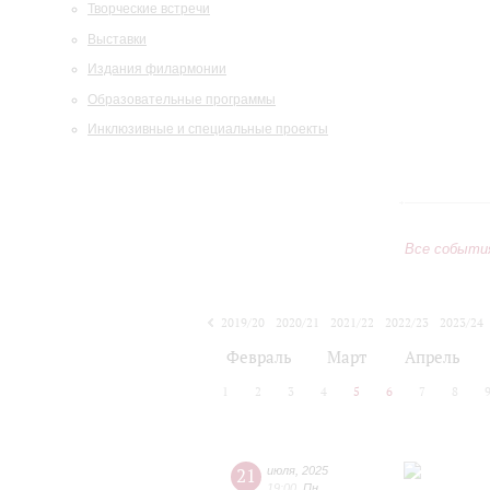
Творческие встречи
Выставки
Издания филармонии
Образовательные программы
Инклюзивные и специальные проекты
Все событи
2019/20
2020/21
2021/22
2022/23
2023/24
2024/25
2025/26
2026/27
Февраль
Март
Апрель
1
2
3
4
5
6
7
8
21
июля
,
2025
19:00
,
Пн