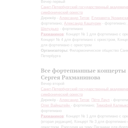
Вечер первый
Санкт-Петербургский государственный академич
симфонический оркестр
Дирижёр -
Александр Титов
;
Елизавета Украинск
фортепиано;
Александр Кашпурин
- фортепиано;
Шелудько
- фортепиано
Рахманинов
: Концерт № 1 для фортепиано с ор
Концерт № 4 для фортепиано с оркестром, Конц
для фортепиано с оркестром
Организаторы:
Филармоническое общество Санк
Петербурга
Все фортепианные концерты
Сергея Рахманинова
Вечер второй
Санкт-Петербургский государственный академич
симфонический оркестр
Дирижёр -
Александр Титов
;
Пётр Лаул
- фортепи
Олег Вайнштейн
- фортепиано;
Тимофей Калмык
фортепиано
Рахманинов
: Концерт № 1 для фортепиано с ор
(вторая редакция)
, Концерт № 3 для фортепиано 
оркестром, Рапсодия на тему Паганини для форт