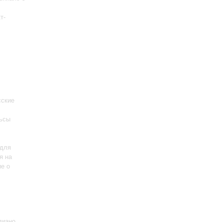
т-
сские
льсы
 для
я на
ие о
пиано