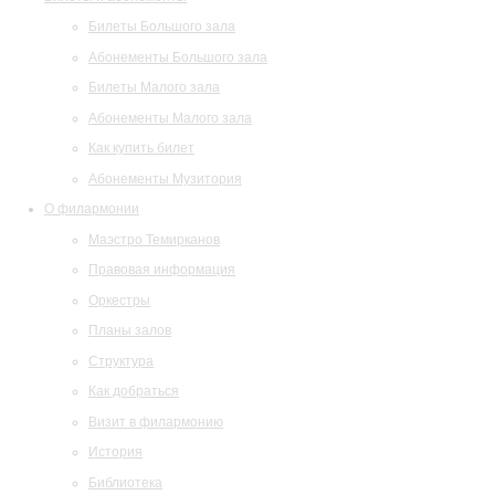
Билеты Большого зала
Абонементы Большого зала
Билеты Малого зала
Абонементы Малого зала
Как купить билет
Абонементы Музитория
О филармонии
Маэстро Темирканов
Правовая информация
Оркестры
Планы залов
Структура
Как добраться
Визит в филармонию
История
Библиотека