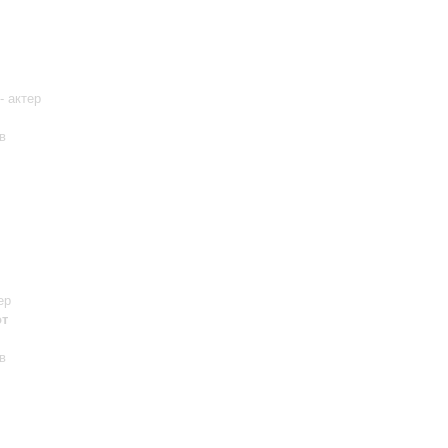
- актер
в
ер
от
в