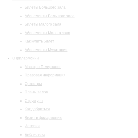
Билеты Большого зала
Абонементы Большого зала
Билеты Малого зала
Абонементы Малого зала
Как купить билет
Абонементы Музитория
О филармонии
Маэстро Темирканов
Правовая информация
Оркестры
Планы залов
Структура
Как добраться
Визит в филармонию
История
Библиотека