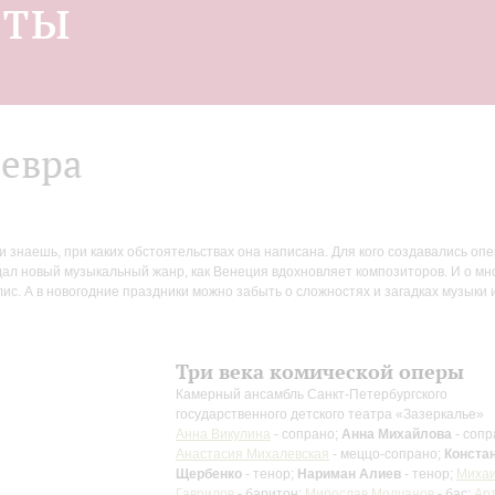
нты
евра
в
и знаешь, при каких обстоятельствах она написана. Для кого создавались о
дал новый музыкальный жанр, как Венеция вдохновляет композиторов. И о м
с. А в новогодние праздники можно забыть о сложностях и загадках музыки 
Три века комической оперы
Камерный ансамбль Санкт-Петербургского
государственного детского театра «Зазеркалье»
Анна Викулина
- сопрано;
Анна Михайлова
- сопр
Анастасия Михалевская
- меццо-сопрано;
Конста
Щербенко
- тенор;
Нариман Алиев
- тенор;
Миха
Гаврилов
- баритон;
Мирослав Молчанов
- бас;
Ар