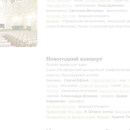
Пётр Гайдуков
- тенор;
Артём Савченко
- баритон;
Дмитрий Мячин
- фортепиано;
Анна Дьяченко
-
фортепиано;
Светлана Меланчук
- фортепиано
Наталия Энтелис
- ведущая концерта
Шуберт
: «Прекрасная мельничиха», вокальный ци
слова В.Мюллера, Песни, Сочинения для фортеп
Новогодний концерт
Лучшее время для чудес
Санкт-Петербургский молодежный симфонически
оркестр «Васильевский остров»
Дирижер -
Сергей Ефаев
;
Алексей Коптев
- альт;
Чирков
- контрабас;
Алексей Федоров
- гобой;
Мих
Дзюдзе
- балалайка-контрабас;
Константин Басок
скрипка;
Александра Дунаева
- сопрано;
Дамир
Абраменко
- саксофон
Наталия Энтелис
- ведущая концерта
Чайковский
,
И.С. Бах
,
И. Штраус (отец)
,
Казадез
Пьяццолла
,
И. Штраус (сын)
,
Моцарт
;
Ардити
;
Ре