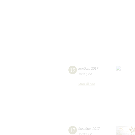
19
ноября
,
2017
15:00
,
Вс
Малый зал
17
декабря
,
2017
15:00
,
Вс