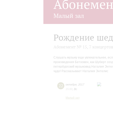
Абонеме
Малый зал
Рождение шед
Абонемент № 15, 7 концерто
Слушать музыку еще увлекательнее, есл
произведения Бетховен, как Шуберт соз
петербургский музыковед Наталия Энтели
чудо! Рассказывает Наталия Энтелис
22
октября
,
2017
15:00
,
Вс
Малый зал