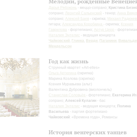
Мелодии, рожденные Венецие
Дарья Рябоконь
- меццо-сопрано;
Кристина Безн
сопрано;
Леонтий Сальенский
- тенор;
Анна Вику
сопрано;
Алексей Баев
- скрипка;
Михаил Радюкев
гитара;
Александра Коробкина
- скрипка;
Ксения
Гаврилова
- фортепиано;
Артур Церр
- фортепиа
Наталия Энтелис
- ведущая концерта
Чайковский
,
Глинка
,
Верди
,
Паганини
,
Вивальди
Мендельсон
Год как жизнь
Струнный квартет «Аrt-elles»
Ольга Артюгина
(скрипка)
Марина Козлова
(скрипка)
Ксения Муравьева
(альт)
Валентина Дубровина
(виолончель)
Станислав Соловьёв
- фортепиано;
Екатерина Иг
сопрано;
Алексей Кулагин
- бас
Наталия Энтелис
- ведущая концерта;
Полина
Васильева
- партия фортепиано
Чайковский
: «Времена года», Романсы
История венгерских танцев