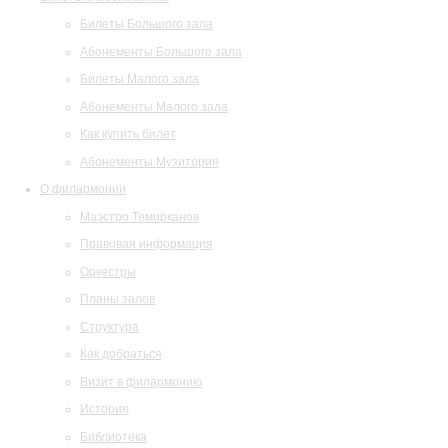
Билеты Большого зала
Абонементы Большого зала
Билеты Малого зала
Абонементы Малого зала
Как купить билет
Абонементы Музитория
О филармонии
Маэстро Темирканов
Правовая информация
Оркестры
Планы залов
Структура
Как добраться
Визит в филармонию
История
Библиотека