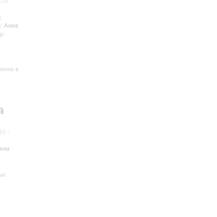
а
о;
Анна
р-
чение в
й
ва
-
ена
ые