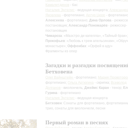
Камалитдинов
- бас
Наталия Энтелис
- ведущая концерта;
Александр
Яковлева
- фортепиано;
Артур Церр
- фортепиан
Алексеева
- фортепиано;
Дина Орлова
- режиссе
постановщик;
Александр Пономарёв
- режиссер-
постановщик
Чимароза
: «Маэстро ди капелла», «Тайный брак»;
Прокофьев
: «Любовь к трем апельсинам», «Обру
монастыре»;
Оффенбах
: «Орфей в аду»
Фрагменты из опер
Загадки и разгадки посвящени
Бетховена
Олег Вайнштейн
- фортепиано;
Мария Провоторо
фортепиано;
Ольга Артюгина
- скрипка;
Всеволод
Долганов
- виолончель;
Джеймс Каран
- тенор;
Ел
Гурина
- фортепиано
Наталия Энтелис
- ведущая концерта
Бетховен
: Сонаты для фортепиано, фортепианн
трио, сонаты для виолончели, песни
Первый роман в песнях