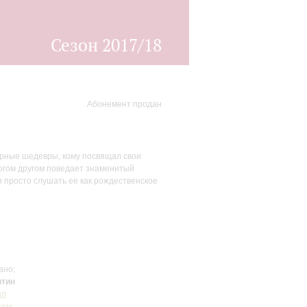
Сезон 2017/18
Абонемент продан
перные шедевры, кому посвящал свои
ногом другом поведает знаменитый
и просто слушать ее как рождественское
ано;
нтин
ил
тем