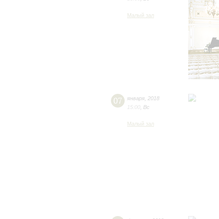
Малый зал
07
января
,
2018
15:00
,
Вс
Малый зал