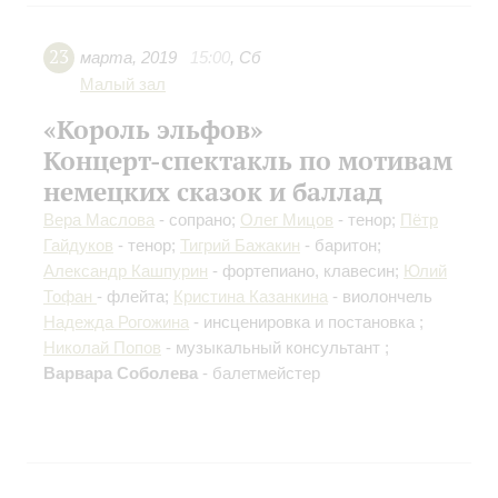
23
марта
,
2019
15:00
,
Сб
Малый зал
«Король эльфов»
Концерт-спектакль по мотивам
немецких сказок и баллад
Вера Маслова
- сопрано;
Олег Мицов
- тенор;
Пётр
Гайдуков
- тенор;
Тигрий Бажакин
- баритон;
Александр Кашпурин
- фортепиано, клавесин;
Юлий
Тофан
- флейта;
Кристина Казанкина
- виолончель
Надежда Рогожина
- инсценировка и постановка ;
Николай Попов
- музыкальный консультант ;
Варвара Соболева
- балетмейстер