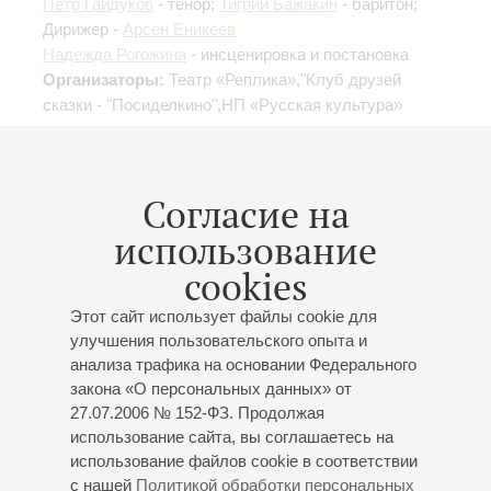
Пётр Гайдуков
- тенор;
Тигрий Бажакин
- баритон;
Дирижер -
Арсен Еникеев
Надежда Рогожина
- инсценировка и постановка
Организаторы:
Театр «Реплика»,"Клуб друзей
сказки - "Посиделкино",НП «Русская культура»
Согласие на
использование
26
февраля
,
2014
19:00
,
Ср
Малый зал
cookies
Судьбы и роли.
Этот сайт использует файлы cookie для
Владимир Ванеев
улучшения пользовательского опыта и
анализа трафика на основании Федерального
Концерт 6-го абонемента «
Судьбы и роли
»
закона «О персональных данных» от
Ирина Ванеева
- сопрано;
Вера Маслова
- сопрано;
27.07.2006 № 152-ФЗ. Продолжая
Тамара Горегляд
- меццо-сопрано;
Светлана
использование сайта, вы соглашаетесь на
Капичева
- меццо-сопрано;
Ребекка Магомедова
-
использование файлов cookie в соответствии
партия фортепиано;
Ирина Шарапова
- партия
с нашей
Политикой обработки персональных