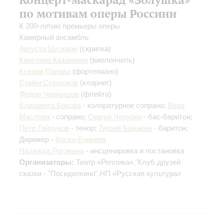
по мотивам оперы Россини
К 200-летию премьеры оперы
Камерный ансамбль
Августа Цускман
(скрипка)
Кристина Казанкина
(виолончель)
Ксения Попова
(фортепиано)
Семён Сердюков
(кларнет)
Федор Чернышов
(флейта)
Елизавета Бокова
- колоратурное сопрано;
Вера
Маслова
- сопрано;
Сергей Чепурко
- бас-баритон;
Пётр Гайдуков
- тенор;
Тигрий Бажакин
- баритон;
Дирижер -
Арсен Еникеев
Надежда Рогожина
- инсценировка и постановка
Организаторы:
Театр «Реплика»,"Клуб друзей
сказки - "Посиделкино",НП «Русская культура»