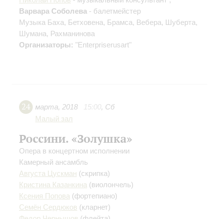
Варвара Соболева
- балетмейстер
Музыка Баха, Бетховена, Брамса, Вебера, Шуберта,
Шумана, Рахманинова
Организаторы:
"Enterpriserusart"
24
марта
,
2018
15:00
,
Сб
Малый зал
Россини. «Золушка»
Опера в концертном исполнении
Камерный ансамбль
Августа Цускман
(скрипка)
Кристина Казанкина
(виолончель)
Ксения Попова
(фортепиано)
Семён Сердюков
(кларнет)
Федор Чернышов
(флейта)