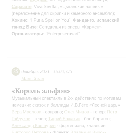
Сарасате
: Viva Sevilla!, «Цыганские напевы»
(переложение для скрипки и камерного ансамбля)
;
Хокинс
: “I Put a Spell on You";
Фанданго, испанский
танец
;
Бизе
: Сегидилья из оперы «Кармен»
Организаторы:
"Enterpriserusart"
25
декабря
,
2021
15:00
,
Сб
Малый зал
«Король эльфов»
Музыкальный спектакль в 2-х действиях по мотивам
немецких сказок и баллады И.В.Гёте «Лесной царь»
Вера Маслова
- сопрано;
Олег Мицов
- тенор;
Пётр
Гайдуков
- тенор;
Тигрий Бажакин
- бас-баритон;
Александр Кашпурин
- фортепиано, клавесин;
Виктория Петрова
- флейта;
Владимир Вирок-