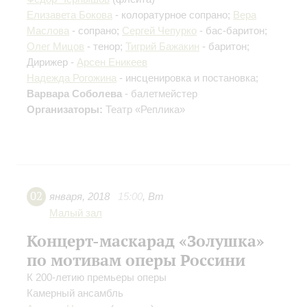
Елизавета Бокова
- колоратурное сопрано;
Вера
Маслова
- сопрано;
Сергей Чепурко
- бас-баритон;
Олег Мицов
- тенор;
Тигрий Бажакин
- баритон;
Дирижер -
Арсен Еникеев
Надежда Рогожина
- инсценировка и постановка;
Варвара Соболева
- балетмейстер
Организаторы:
Театр «Реплика»
02
января
,
2018
15:00
,
Вт
Малый зал
Концерт-маскарад «Золушка»
по мотивам оперы Россини
К 200-летию премьеры оперы
Камерный ансамбль