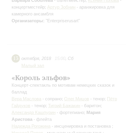
Варвара Соболева
- балетмейстер;
Ксения Попова
-
концертместейр;
Артур Зобнин
- аранжировка для
камерного ансамбля
Организаторы:
"Enterpriserusart"
13
октября
,
2018
15:00
,
Сб
Малый зал
«Король эльфов»
Концерт-спектакль по мотивам немецких сказок и
баллад
Вера Маслова
- сопрано;
Олег Мицов
- тенор;
Пётр
Гайдуков
- тенор;
Тигрий Бажакин
- баритон;
Александр Кашпурин
- фортепиано;
Мария
Аристова
- флейта
Надежда Рогожина
- инсценировка и постановка ;
Николай Попов
- музыкальный консультант ;