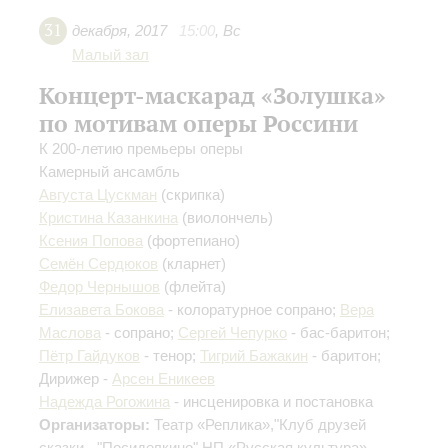
31
декабря
,
2017
15:00
,
Вс
Малый зал
Концерт-маскарад «Золушка»
по мотивам оперы Россини
К 200-летию премьеры оперы
Камерный ансамбль
Августа Цускман
(скрипка)
Кристина Казанкина
(виолончель)
Ксения Попова
(фортепиано)
Семён Сердюков
(кларнет)
Федор Чернышов
(флейта)
Елизавета Бокова
- колоратурное сопрано;
Вера
Маслова
- сопрано;
Сергей Чепурко
- бас-баритон;
Пётр Гайдуков
- тенор;
Тигрий Бажакин
- баритон;
Дирижер -
Арсен Еникеев
Надежда Рогожина
- инсценировка и постановка
Организаторы:
Театр «Реплика»,"Клуб друзей
сказки - "Посиделкино",НП «Русская культура»