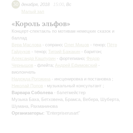
30
декабря
,
2018
15:00
,
Вс
Малый зал
«Король эльфов»
Концерт-спектакль по мотивам немецких сказок и
баллад
Вера Маслова
- сопрано;
Олег Мицов
- тенор;
Пётр
Гайдуков
- тенор;
Тигрий Бажакин
- баритон;
Александр Кашпурин
- фортепиано;
Федор
Чернышов
- флейта;
Андрей Ефимовский
-
виолончель
Надежда Рогожина
- инсценировка и постановка ;
Николай Попов
- музыкальный консультант ;
Варвара Соболева
- балетмейстер
Музыка Баха, Бетховена, Брамса, Вебера, Шуберта,
Шумана, Рахманинова
Организаторы:
"Enterpriserusart"