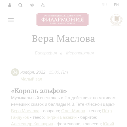
|
RU
EN
Вера Маслова
Биография
Мероприятия
04
ноября
,
2022
15:00
,
Пт
Малый зал
«Король эльфов»
Музыкальный спектакль в 2-х действиях по мотивам
немецких сказок и баллады И.В.Гёте «Лесной царь»
Вера Маслова
- сопрано;
Олег Мицов
- тенор;
Пётр
Гайдуков
- тенор;
Тигрий Бажакин
- баритон;
Александр Кашпурин
- фортепиано, клавесин;
Юлий