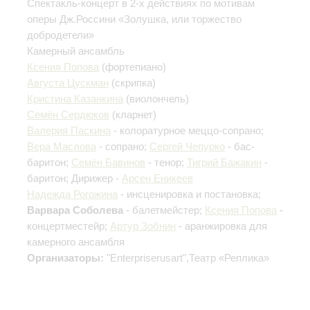
Спектакль-концерт в 2-х действиях по мотивам
оперы Дж.Россини «Золушка, или торжество
добродетели»
Камерный ансамбль
Ксения Попова
(фортепиано)
Августа Цускман
(скрипка)
Кристина Казанкина
(виолончель)
Семён Сердюков
(кларнет)
Валерия Паскина
- колоратурное меццо-сопрано;
Вера Маслова
- сопрано;
Сергей Чепурко
- бас-
баритон;
Семён Бавинов
- тенор;
Тигрий Бажакин
-
баритон; Дирижер -
Арсен Еникеев
Надежда Рогожина
- инсценировка и постановка;
Варвара Соболева
- балетмейстер;
Ксения Попова
-
концертместейр;
Артур Зобнин
- аранжировка для
камерного ансамбля
Организаторы:
"Enterpriserusart",Театр «Реплика»