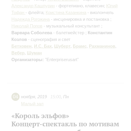
Александр Кашпурин
- фортепиано, клавесин;
Юлий
Тофан
- флейта;
Кристина Казанкина
- виолончель
Надежда Рогожина
- инсценировка и постановка ;
Николай Попов
- музыкальный консультант ;
Варвара Соболева
- балетмейстер ;
Константин
Козлов
- сценография и свет
Бетховен
,
И.С. Бах
,
Шуберт
,
Брамс
,
Рахманинов
,
Вебер
,
Шуман
Организаторы:
"Enterpriserusart"
04
ноября
,
2019
15:00
,
Пн
Малый зал
«Король эльфов»
Концерт-спектакль по мотивам