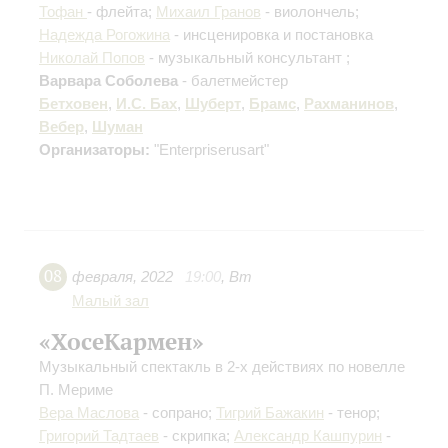
Тофан
- флейта;
Михаил Гранов
- виолончель;
Надежда Рогожина
- инсценировка и постановка
Николай Попов
- музыкальный консультант ;
Варвара Соболева
- балетмейстер
Бетховен
,
И.С. Бах
,
Шуберт
,
Брамс
,
Рахманинов
,
Вебер
,
Шуман
Организаторы:
"Enterpriserusart"
08
февраля
,
2022
19:00
,
Вт
Малый зал
«ХосеКармен»
Музыкальный спектакль в 2-х действиях по новелле
П. Мериме
Вера Маслова
- сопрано;
Тигрий Бажакин
- тенор;
Григорий Тадтаев
- скрипка;
Александр Кашпурин
-