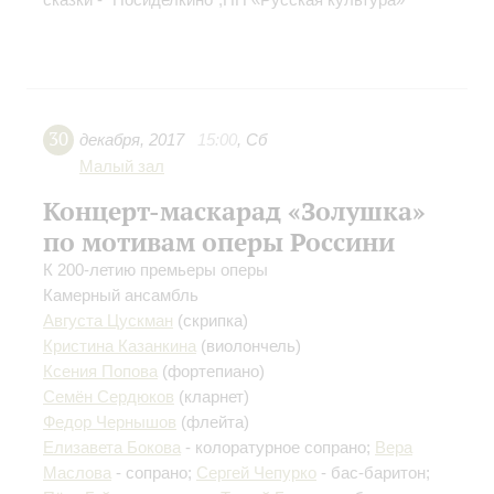
30
декабря
,
2017
15:00
,
Сб
Малый зал
Концерт-маскарад «Золушка»
по мотивам оперы Россини
К 200-летию премьеры оперы
Камерный ансамбль
Августа Цускман
(скрипка)
Кристина Казанкина
(виолончель)
Ксения Попова
(фортепиано)
Семён Сердюков
(кларнет)
Федор Чернышов
(флейта)
Елизавета Бокова
- колоратурное сопрано;
Вера
Маслова
- сопрано;
Сергей Чепурко
- бас-баритон;