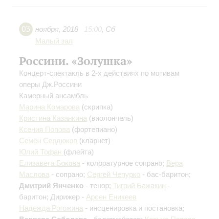
03
ноября
,
2018
15:00
,
Сб
Малый зал
Россини. «Золушка»
Концерт-спектакль в 2-х действиях по мотивам
оперы Дж.Россини
Камерный ансамбль
Марина Комарова
(скрипка)
Кристина Казанкина
(виолончель)
Ксения Попова
(фортепиано)
Семён Сердюков
(кларнет)
Юлий Тофан
(флейта)
Елизавета Бокова
- колоратурное сопрано;
Вера
Маслова
- сопрано;
Сергей Чепурко
- бас-баритон;
Дмитрий Янченко
- тенор;
Тигрий Бажакин
-
баритон; Дирижер -
Арсен Еникеев
Надежда Рогожина
- инсценировка и постановка;