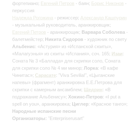
фортепиано;
Евгений Петров
- баян;
Борис Никонов
-
перкуссия
Надежда Рогожина
- режиссер;
Александр Кашпурин
- музыкальный руководитель, аранжировщик;
Евгений Петров
- аранжирощик;
Варвара Соболева
-
балетмейстер;
Никита Сидоров
- художник по свету
Альбенис
: «Астурия» из «Испанской сюиты»,
«Малагуэнья» из сюиты «Испания», соч. 165;
Изаи
:
Соната № 3 «Баллада» для скрипки соло, Соната
для скрипки соло № 4 ми минор;
Лорка
: «В кафе
Чинитас»;
Сарасате
: "Viva Sevilia!", «Цыганские
напевы»
(фрагмент) аранжировка Е.Е.Петрова для
скрипки с камерным ансамблем
;
Щедрин
: «В
подражание Альбенису»;
Хокинс-Петров
: «I put a
spell on you», аранжировка;
Циглер
: «Красное танго»;
Народные испанские песни
Организаторы:
"Enterpriserusart"