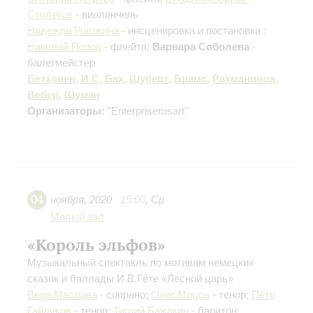
Столетов
- виолончель
Надежда Рогожина
- инсценировка и постановка ;
Николай Попов
- флейта;
Варвара Соболева
-
балетмейстер
Бетховен
,
И.С. Бах
,
Шуберт
,
Брамс
,
Рахманинов
,
Вебер
,
Шуман
Организаторы:
"Enterpriserusart"
04
ноября
,
2020
15:00
,
Ср
Малый зал
«Король эльфов»
Музыкальный спектакль по мотивам немецких
сказок и баллады И.В.Гёте «Лесной царь»
Вера Маслова
- сопрано;
Олег Мицов
- тенор;
Пётр
Гайдуков
- тенор;
Тигрий Бажакин
- баритон;