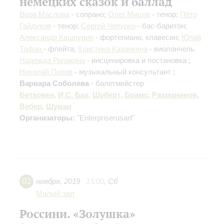
немецких сказок и баллад
Вера Маслова
- сопрано;
Олег Мицов
- тенор;
Пётр
Гайдуков
- тенор;
Сергей Чепурко
- бас-баритон;
Александр Кашпурин
- фортепиано, клавесин;
Юлий
Тофан
- флейта;
Кристина Казанкина
- виолончель
Надежда Рогожина
- инсценировка и постановка ;
Николай Попов
- музыкальный консультант ;
Варвара Соболева
- балетмейстер
Бетховен
,
И.С. Бах
,
Шуберт
,
Брамс
,
Рахманинов
,
Вебер
,
Шуман
Организаторы:
"Enterpriserusart"
02
ноября
,
2019
15:00
,
Сб
Малый зал
Россини. «Золушка»