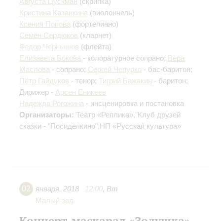
Августа Цускман
(скрипка)
Кристина Казанкина
(виолончель)
Ксения Попова
(фортепиано)
Семён Сердюков
(кларнет)
Федор Чернышов
(флейта)
Елизавета Бокова
- колоратурное сопрано;
Вера
Маслова
- сопрано;
Сергей Чепурко
- бас-баритон;
Пётр Гайдуков
- тенор;
Тигрий Бажакин
- баритон;
Дирижер -
Арсен Еникеев
Надежда Рогожина
- инсценировка и постановка
Организаторы:
Театр «Реплика»,"Клуб друзей
сказки - "Посиделкино",НП «Русская культура»
02
января
,
2018
12:00
,
Вт
Малый зал
Концерт-маскарад «Золушка»