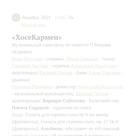
27
декабря
,
2021
19:00
,
Пн
Малый зал
«ХосеКармен»
Музыкальный спектакль по новелле П.Мериме
«Кармен»
Вера Маслова
- сопрано;
Тигрий Бажакин
- тенор;
Григорий Тадтаев
- скрипка;
Александр Кашпурин
-
фортепиано;
Евгений Петров
- баян;
Борис Никонов
-
ударные
Надежда Рогожина
- режиссер;
Александр Кашпурин
- музыкальный руководитель;
Евгений Петров
-
аранжирощик;
Варвара Соболева
- балетмейстер;
Никита Сидоров
- художник по свету
Изаи
: Соната для скрипки соло № 4 ми минор
(фрагменты)
, Соната для скрипки соло, op. 27 № 6
(фрагменты)
;
Альбенис
: «Астурия» из «Испанской
сюиты»;
Щедрин
: «В подражание Альбенису»;