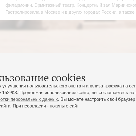
филармонии, Эрмитажный театр, Концертный зал Мариинского
Гастролировала в Москве и в других городах России, а также
льзование cookies
я улучшения пользовательского опыта и анализа трафика на ос
 152-ФЗ. Продолжая использование сайта, вы соглашаетесь на 
ботки персональных данных
. Вы можете настроить свой браузер 
йта. При несогласии - покиньте сайт