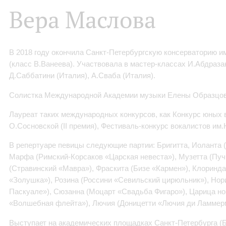
Вера Маслова
В 2018 году окончила Санкт-Петербургскую консерваторию и
(класс В.Ванеева). Участвовала в мастер-классах И.Абдраза
Д.Саббатини (Италия), А.Сваба (Италия).
Солистка Международной Академии музыки Елены Образцов
Лауреат таких международных конкурсов, как Конкурс юных 
О.Сосновской (II премия), Фестиваль-конкурс вокалистов им.Н
В репертуаре певицы следующие партии: Бригитта, Иоланта 
Марфа (Римский-Корсаков «Царская невеста»), Музетта (Пуч
(Стравинский «Мавра»), Фраскита (Бизе «Кармен»), Клоринда
«Золушка»), Розина (Россини «Севильский цирюльник»), Нор
Паскуале»), Сюзанна (Моцарт «Свадьба Фигаро»), Царица но
«Волшебная флейта»), Лючия (Доницетти «Лючия ди Ламмер
Выступает на академических площадках Санкт-Петербурга 