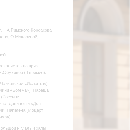
м.Н.А.Римского-Корсакова
кова, О.Макариной,
ой.
вокалистов на приз
.Обуховой (II премия).
(Чайковский «Иоланта»),
чини «Богема»), Параша
 (Россини
ина (Доницетти «Дон
чи, Папагена (Моцарт
мур»).
(Большой и Малый залы