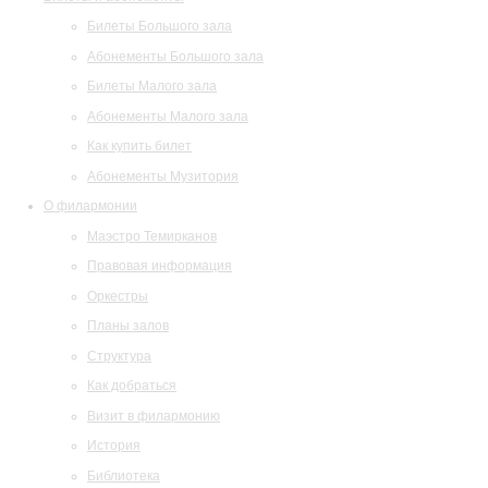
Билеты Большого зала
Абонементы Большого зала
Билеты Малого зала
Абонементы Малого зала
Как купить билет
Абонементы Музитория
О филармонии
Маэстро Темирканов
Правовая информация
Оркестры
Планы залов
Структура
Как добраться
Визит в филармонию
История
Библиотека