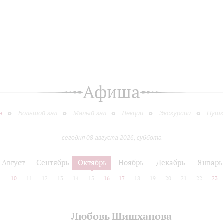
Афиша
я
Большой зал
Малый зал
Лекции
Экскурсии
Пушк
сегодня 08 августа 2026, суббота
Август
Сентябрь
Октябрь
Ноябрь
Декабрь
Январь
9
10
11
12
13
14
15
16
17
18
19
20
21
22
23
Любовь Шишханова