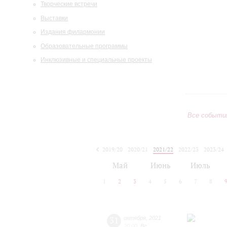
Творческие встречи
Выставки
Издания филармонии
Образовательные программы
Инклюзивные и специальные проекты
Все событи
2019/20
2020/21
2021/22
2022/23
2023/24
2024/25
2025/26
2026/27
Май
Июнь
Июль
1
2
3
4
5
6
7
8
31
октября
,
2021
20:00
,
Вс