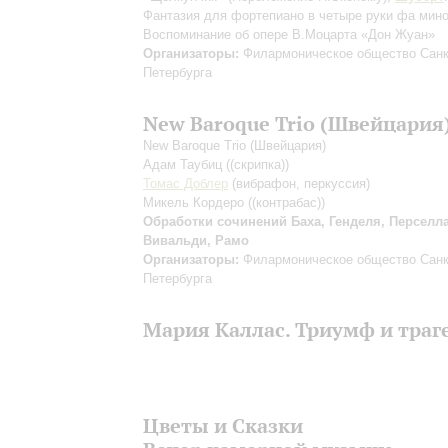
Фантазия для фортепиано в четыре руки фа мин
Воспоминание об опере В.Моцарта «Дон Жуан»
Организаторы:
Филармоническое общество Санк
Петербурга
New Baroque Trio (Швейцария
New Baroque Trio (Швейцария)
Адам Таубиц
((скрипка))
Томас Доблер
(вибрафон, перкуссия)
Микель Кордеро
((контрабас))
Обработки сочинений Баха, Генделя, Перселла
Вивальди, Рамо
Организаторы:
Филармоническое общество Санк
Петербурга
Мария Каллас. Триумф и траг
Цветы и Сказки