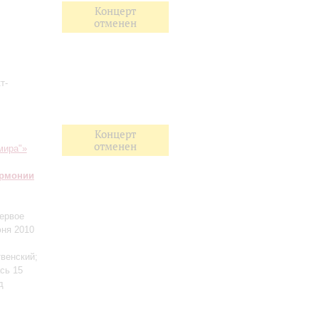
Концерт
отменен
т-
Концерт
отменен
мира"»
армонии
ервое
юня 2010
твенский
;
сь 15
д