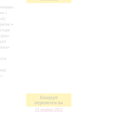
тепиано
ки с
но)
;
рипки и
етыре
удка»
для
азка»
лета
на)
т-
Концерт
перенесен на
23 ноября 2021