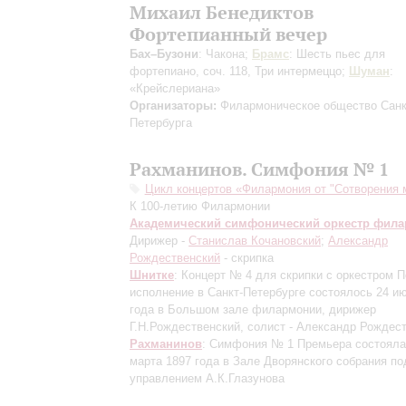
Михаил Бенедиктов
Фортепианный вечер
Бах–Бузони
: Чакона;
Брамс
: Шесть пьес для
фортепиано, соч. 118, Три интермеццо;
Шуман
:
«Крейслериана»
Организаторы:
Филармоническое общество Санк
Петербурга
Рахманинов. Симфония № 1
Цикл концертов «Филармония от "Сотворения 
К 100-летию Филармонии
Академический симфонический оркестр фил
Дирижер -
Станислав Кочановский
;
Александр
Рождественский
- скрипка
Шнитке
: Концерт № 4 для скрипки с оркестром
П
исполнение в Санкт-Петербурге состоялось 24 и
года в Большом зале филармонии, дирижер
Г.Н.Рождественский, солист - Александр Рождес
Рахманинов
: Симфония № 1
Премьера состояла
марта 1897 года в Зале Дворянского собрания по
управлением А.К.Глазунова