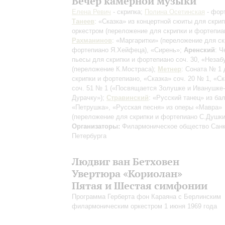
Вечер камерной музыки
Елена Ревич
- скрипка;
Полина Осетинская
- фор
Танеев
: «Сказка» из концертной сюиты для скрип
оркестром
(переложение для скрипки и фортепиа
Рахманинов
: «Маргаритки»
(переложение для ск
фортепиано Я.Хейфеца)
, «Сирень»;
Аренский
: Ч
пьесы для скрипки и фортепиано соч. 30, «Незаб
(переложение К.Мостраса)
;
Метнер
: Соната № 1 
скрипки и фортепиано, «Сказка» соч. 20 № 1, «Ск
cоч. 51 № 1 («Посвящается Золушке и Иванушке-
Дурачку»);
Стравинский
: «Русский танец» из ба
«Петрушка», «Русская песня» из оперы «Мавра»
(переложение для скрипки и фортепиано С.Душки
Организаторы:
Филармоническое общество Санк
Петербурга
Людвиг ван Бетховен
Увертюра «Кориолан»
Пятая и Шестая симфонии
Программа Герберта фон Караяна с Берлинским
филармоническим оркестром 1 июня 1969 года