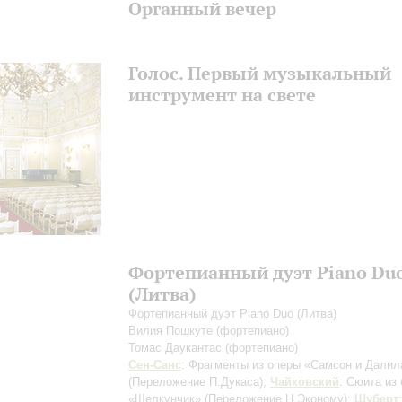
Органный вечер
Голос. Первый музыкальный
инструмент на свете
Фортепианный дуэт Piano Du
(Литва)
Фортепианный дуэт Piano Duo (Литва)
Вилия Пошкуте
(фортепиано)
Томас Даукантас
(фортепиано)
Сен-Санс
: Фрагменты из оперы «Самсон и Далил
(Переложение П.Дукаса)
;
Чайковский
: Сюита из
«Щелкунчик»
(Переложение Н.Эконому)
;
Шуберт
: