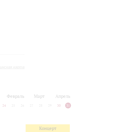
инская карта
Февраль
Март
Апрель
24
25
26
27
28
29
30
31
Концерт