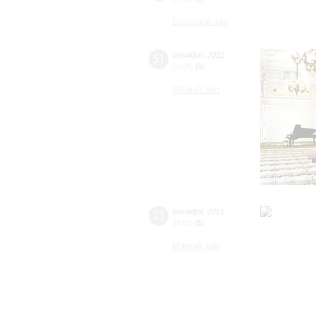
Большой зал
31
октября
,
2021
15:00
,
Вс
Малый зал
31
октября
,
2021
19:00
,
Вс
Малый зал