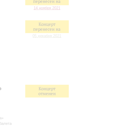
перенесен на
14 ноября 2021
Концерт
перенесен на
05 декабря 2021
o
Концерт
отменен
а»
 балета