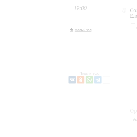
19:00
Со
Ел
Малый зал
Поделиться:
Ор
Ак