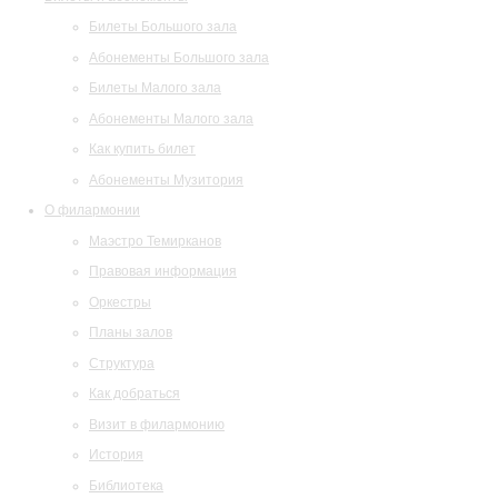
Билеты Большого зала
Абонементы Большого зала
Билеты Малого зала
Абонементы Малого зала
Как купить билет
Абонементы Музитория
О филармонии
Маэстро Темирканов
Правовая информация
Оркестры
Планы залов
Структура
Как добраться
Визит в филармонию
История
Библиотека