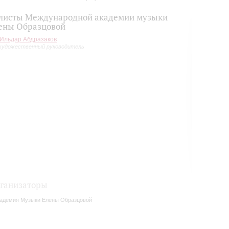
листы Международной академии музыки
ены Образцовой
Ильдар Абдразаков
художественный руководитель
ганизаторы
адемия Музыки Елены Образцовой