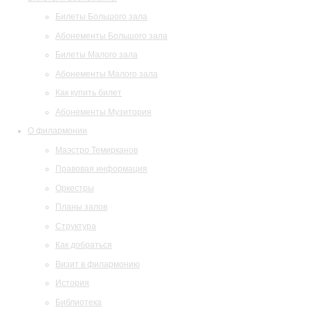
Билеты Большого зала
Абонементы Большого зала
Билеты Малого зала
Абонементы Малого зала
Как купить билет
Абонементы Музитория
О филармонии
Маэстро Темирканов
Правовая информация
Оркестры
Планы залов
Структура
Как добраться
Визит в филармонию
История
Библиотека