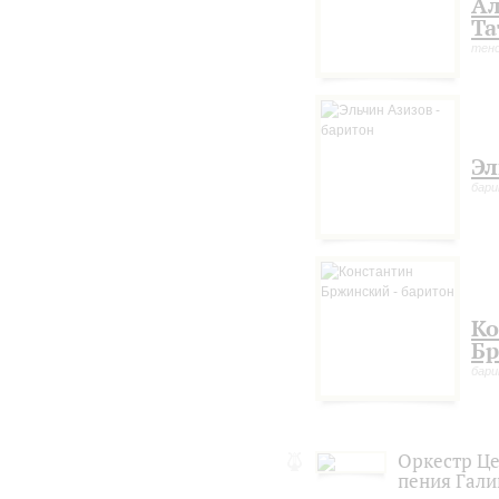
Ал
Та
тен
Эл
бар
Ко
Б
бар
Оркестр Це
пения Гал