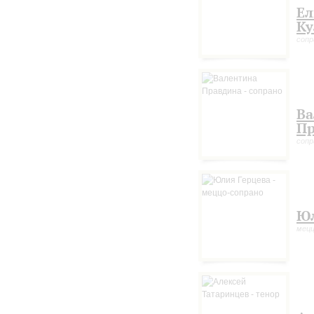
Ел
Ку
сопр
Ва
Пр
сопр
Юл
мецц