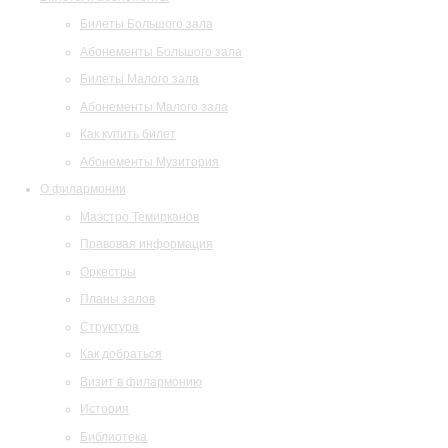
Билеты Большого зала
Абонементы Большого зала
Билеты Малого зала
Абонементы Малого зала
Как купить билет
Абонементы Музитория
О филармонии
Маэстро Темирканов
Правовая информация
Оркестры
Планы залов
Структура
Как добраться
Визит в филармонию
История
Библиотека