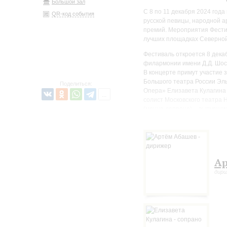
Большой зал
С 8 по 11 декабря 2024 год
QR-код события
русской певицы, народной 
премий. Мероприятия Фести
лучших площадках Северной
Фестиваль откроется 8 дек
филармонии имени Д.Д. Шос
В концерте примут участие 
Большого театра России Эль
Поделиться:
Опера» Елизавета Кулагина 
солист Московского театра 
(меццо-сопрано) – выпускн
конкурса оперных артистов 
В программе арии, дуэты и с
Оркестра Центра Оперного 
Ар
дир